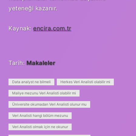
yeteneği kazanır.
Kaynak:
encira.com.tr
Tarih:
Makaleler
Data analyst ne bilmeli
Herkes Veri Analisti olabilir mi
Maliye mezunu Veri Analisti olabilir mi
Üniversite okumadan Veri Analisti olunur mu
Veri Analisti hangi bölüm mezunu
Veri Analisti olmak için ne okunur