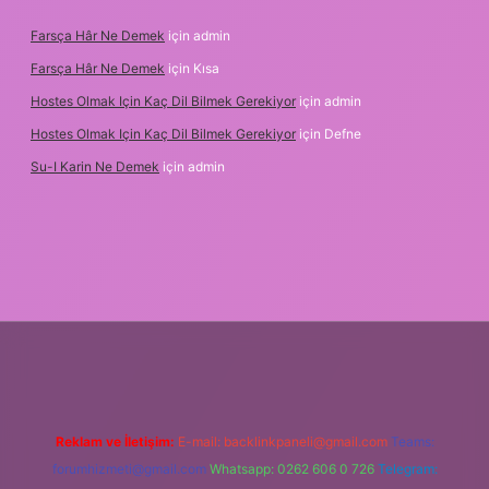
Farsça Hâr Ne Demek
için
admin
Farsça Hâr Ne Demek
için
Kısa
Hostes Olmak Için Kaç Dil Bilmek Gerekiyor
için
admin
Hostes Olmak Için Kaç Dil Bilmek Gerekiyor
için
Defne
Su-I Karin Ne Demek
için
admin
betci
vd casino
ilbet casino
ilbet yeni giriş
Betexper giriş adre
Reklam ve İletişim:
E-mail:
backlinkpaneli@gmail.com
Teams:
forumhizmeti@gmail.com
Whatsapp: 0262 606 0 726
Telegram: