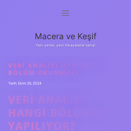
menüyü
Anasayfa
aç
Gizlilik Politikası
Macera ve Keşif
Yasal Uyarı
Yeni yerler, yeni hikayelerle tanış!
Hakkımızda
VERI ANALIZI IÇIN HANGI
BÖLÜM OKUNMALI
Tarih: Ekim 29, 2024
VERI ANALIZI
HANGI BÖLÜMDE
YAPILIYOR?