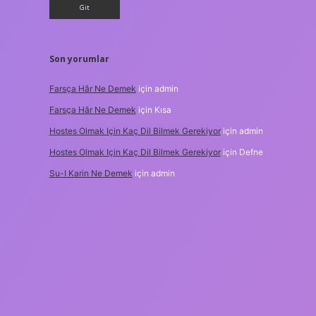
Son yorumlar
Farsça Hâr Ne Demek
için
admin
Farsça Hâr Ne Demek
için
Kısa
Hostes Olmak Için Kaç Dil Bilmek Gerekiyor
için
admin
Hostes Olmak Için Kaç Dil Bilmek Gerekiyor
için
Defne
Su-I Karin Ne Demek
için
admin