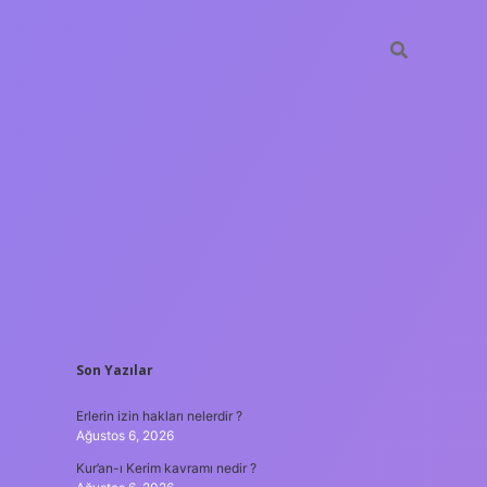
SIDEBAR
Son Yazılar
asino
ilbet yeni giriş
Betexper giriş adresi
betexper.xyz
m elex
Erlerin izin hakları nelerdir ?
Ağustos 6, 2026
Kur’an-ı Kerim kavramı nedir ?