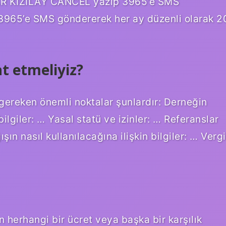
ULAR KIZILAY CANCEL yazıp 3965’e SMS
 3965’e SMS göndererek her ay düzenli olarak 2
t etmeliyiz?
ereken önemli noktalar şunlardır: Derneğin
bilgiler: … Yasal statü ve izinler: … Referanslar
ışın nasıl kullanılacağına ilişkin bilgiler: … Vergi
n herhangi bir ücret veya başka bir karşılık