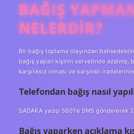
BAĞIŞ YAPMAN
NELERDIR?
Bir bağış toplama olayından bahsedebilm
bağış yapan kişinin servetinde azalma, ba
karşılıksız olması ve karşılıklı iradelerin
Telefondan bağış nasıl yapıl
SADAKA yazıp 5601’e SMS göndererek 25 
Bağış yaparken açıklama kıs