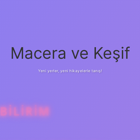
Macera ve Keşif
Yeni yerler, yeni hikayelerle tanış!
BILIRIM
betci
vd casino
ilbet c