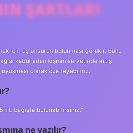
IN ŞARTLARI
ek için üç unsurun bulunması gerekir. Bunu
ğışı kabul eden kişinin servetinde artış,
in uyuşması olarak özetleyebiliriz.
ır?
TL bağışta bulunabilirsiniz.”
mına ne yazılır?