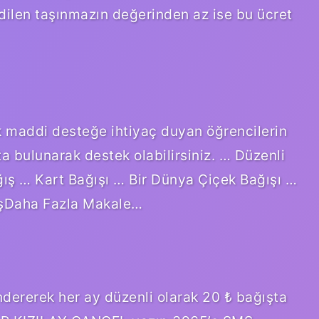
edilen taşınmazın değerinden az ise bu ücret
k maddi desteğe ihtiyaç duyan öğrencilerin
a bulunarak destek olabilirsiniz. … Düzenli
ış … Kart Bağışı … Bir Dünya Çiçek Bağışı …
ışDaha Fazla Makale…
rerek her ay düzenli olarak 20 ₺ bağışta