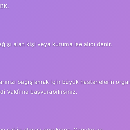
(BK.
?
ışı alan kişi veya kuruma ise alıcı denir.
ınızı bağışlamak için büyük hastanelerin orga
i Vakfı’na başvurabilirsiniz.
tine sahip olması gerekmez. Gençler ve