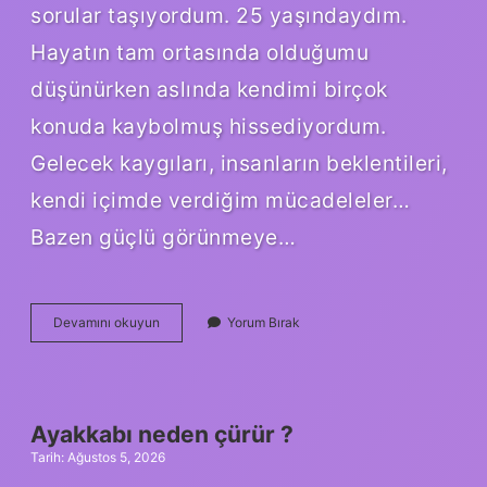
sorular taşıyordum. 25 yaşındaydım.
Hayatın tam ortasında olduğumu
düşünürken aslında kendimi birçok
konuda kaybolmuş hissediyordum.
Gelecek kaygıları, insanların beklentileri,
kendi içimde verdiğim mücadeleler…
Bazen güçlü görünmeye…
Kur’an-
Devamını okuyun
Yorum Bırak
ı
Kerim
kavramı
nedir
?
Ayakkabı neden çürür ?
Tarih: Ağustos 5, 2026