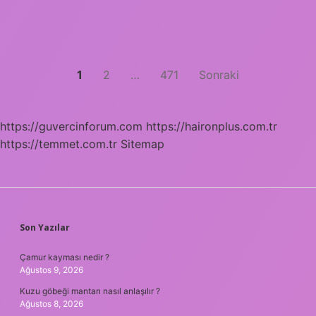
?
Yazı
1
2
…
471
Sonraki
sayfalaması
https://guvercinforum.com
https://haironplus.com.tr
https://temmet.com.tr
Sitemap
SIDEBAR
Son Yazılar
Çamur kayması nedir ?
Ağustos 9, 2026
Kuzu göbeği mantarı nasıl anlaşılır ?
Ağustos 8, 2026