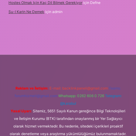
Hostes Olmak Için Kaç Dil Bilmek Gerekiyor
için
Defne
Su-I Karin Ne Demek
için
admin
tci
vd casino
ilbet casino
ilbet yeni giriş
Betexper giriş adresi
b
Reklam ve İletişim:
E-mail:
backlinkpaneli@gmail.com
Teams:
forumhizmeti@gmail.com
Whatsapp: 0262 606 0 726
Telegram:
@karabul
Yasal Uyarı:
Sitemiz, 5651 Sayılı Kanun gereğince Bilgi Teknolojileri
ve İletişim Kurumu (BTK) tarafından onaylanmış bir Yer Sağlayıcı
olarak hizmet vermektedir. Bu nedenle, sitedeki içerikleri proaktif
olarak denetleme veya araştırma yükümlülüğümüz bulunmamaktadır.