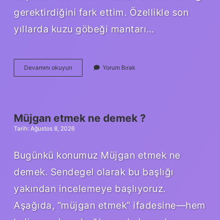
gerektirdiğini fark ettim. Özellikle son
yıllarda kuzu göbeği mantarı…
Kuzu
Devamını okuyun
Yorum Bırak
göbeği
mantarı
nasıl
anlaşılır
?
Müjgan etmek ne demek ?
Tarih: Ağustos 8, 2026
Bugünkü konumuz Müjgan etmek ne
demek. Sendegel olarak bu başlığı
yakından incelemeye başlıyoruz.
Aşağıda, “müjgan etmek” ifadesine—hem