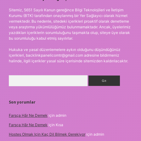
Sitemiz, 5651 Sayılı Kanun gereğince Bilgi Teknolojileri ve İletişim
Kurumu (BTK) tarafından onaylanmış bir Yer Sağlayıcı olarak hizmet
vermektedir. Bu nedenle, sitedeki içerikleri proaktif olarak denetleme
veya araştırma yükümlülüğümüz bulunmamaktadır. Ancak, üyelerimiz
yazdıkları içeriklerin sorumluluğunu taşımakta olup, siteye üye olarak
bu sorumluluğu kabul etmiş sayılırlar.
Hukuka ve yasal düzenlemelere aykırı olduğunu düşündüğünüz
içerikleri,
backlinkpanelicomtr@gmail.com
adresine bildirmeniz
halinde, ilgili içerikler yasal süre içerisinde sitemizden kaldırılacaktır.
Arama
Son yorumlar
Farsça Hâr Ne Demek
için
admin
Farsça Hâr Ne Demek
için
Kısa
Hostes Olmak Için Kaç Dil Bilmek Gerekiyor
için
admin