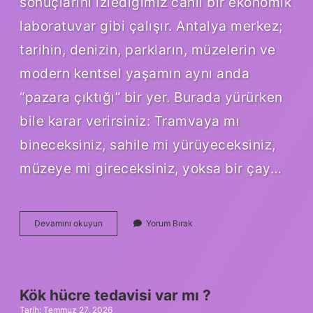
sonuçlarını izlediğimiz canlı bir ekonomik
laboratuvar gibi çalışır. Antalya merkez;
tarihin, denizin, parkların, müzelerin ve
modern kentsel yaşamın aynı anda
“pazara çıktığı” bir yer. Burada yürürken
bile karar verirsiniz: Tramvaya mı
bineceksiniz, sahile mi yürüyeceksiniz,
müzeye mi gireceksiniz, yoksa bir çay…
Antalya
Devamını okuyun
Yorum Bırak
merkezde
nereler
gezilir
?
Kök hücre tedavisi var mı ?
Tarih: Temmuz 27, 2026