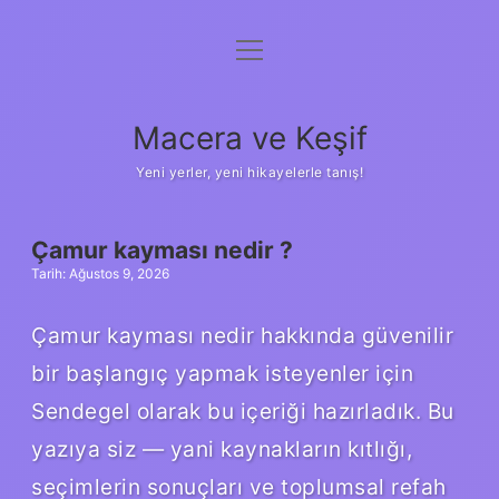
menüyü
Anasayfa
aç
Gizlilik Politikası
Macera ve Keşif
Yasal Uyarı
Yeni yerler, yeni hikayelerle tanış!
Hakkımızda
MACERA
Çamur kayması nedir ?
Tarih: Ağustos 9, 2026
VE
Çamur kayması nedir hakkında güvenilir
KEŞIF
bir başlangıç yapmak isteyenler için
YAZILAR
Sendegel olarak bu içeriği hazırladık. Bu
yazıya siz — yani kaynakların kıtlığı,
seçimlerin sonuçları ve toplumsal refah