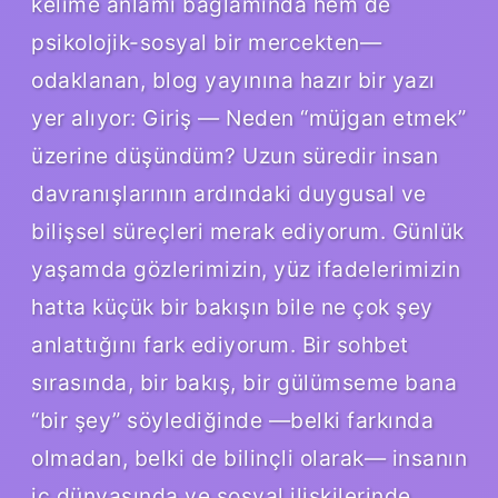
kelime anlamı bağlamında hem de
psikolojik-sosyal bir mercekten—
odaklanan, blog yayınına hazır bir yazı
yer alıyor: Giriş — Neden “müjgan etmek”
üzerine düşündüm? Uzun süredir insan
davranışlarının ardındaki duygusal ve
bilişsel süreçleri merak ediyorum. Günlük
yaşamda gözlerimizin, yüz ifadelerimizin
hatta küçük bir bakışın bile ne çok şey
anlattığını fark ediyorum. Bir sohbet
sırasında, bir bakış, bir gülümseme bana
“bir şey” söylediğinde —belki farkında
olmadan, belki de bilinçli olarak— insanın
iç dünyasında ve sosyal ilişkilerinde