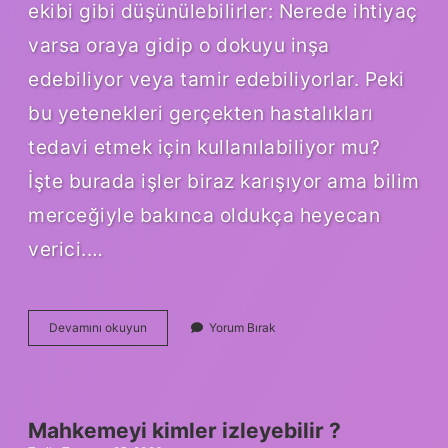
ekibi gibi düşünülebilirler: Nerede ihtiyaç
varsa oraya gidip o dokuyu inşa
edebiliyor veya tamir edebiliyorlar. Peki
bu yetenekleri gerçekten hastalıkları
tedavi etmek için kullanılabiliyor mu?
İşte burada işler biraz karışıyor ama bilim
merceğiyle bakınca oldukça heyecan
verici.…
Kök
Devamını okuyun
Yorum Bırak
hücre
tedavisi
var
mı
?
Mahkemeyi kimler izleyebilir ?