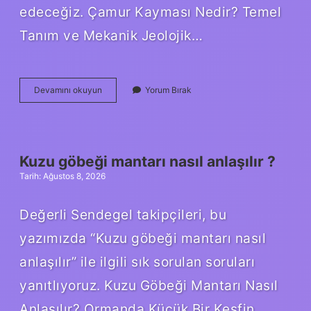
edeceğiz. Çamur Kayması Nedir? Temel
Tanım ve Mekanik Jeolojik…
Çamur
Devamını okuyun
Yorum Bırak
kayması
nedir
?
Kuzu göbeği mantarı nasıl anlaşılır ?
Tarih: Ağustos 8, 2026
Değerli Sendegel takipçileri, bu
yazımızda “Kuzu göbeği mantarı nasıl
anlaşılır” ile ilgili sık sorulan soruları
yanıtlıyoruz. Kuzu Göbeği Mantarı Nasıl
Anlaşılır? Ormanda Küçük Bir Keşfin