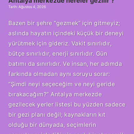
Antalya merkezde nereler gezilir ?
mı
Tarih: Ağustos 4, 2026
?
Bazen bir şehre “gezmek” için gitmeyiz;
aslında hayatın içindeki küçük bir deneyi
yürütmek için gideriz. Vakit sınırlıdır,
bütçe sınırlıdır, enerji sınırlıdır. Gün
batımı da sınırlıdır. Ve insan, her adımda
farkında olmadan aynı soruyu sorar:
“Şimdi neyi seçeceğim ve neyi geride
bırakacağım?” Antalya merkezde
gezilecek yerler listesi bu yüzden sadece
bir gezi planı değil; kaynakların kıt
olduğu bir dünyada, seçimlerin