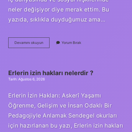
neler değişiyor diye merak ettim. Bu
yazıda, sıklıkla duyduğumuz ama…
Müjgan
Devamını okuyun
Yorum Bırak
etmek
ne
demek
?
Erlerin izin hakları nelerdir ?
Tarih: Ağustos 6, 2026
Erlerin İzin Hakları: Askerî Yaşamı
Öğrenme, Gelişim ve İnsan Odaklı Bir
Pedagojiyle Anlamak Sendegel okurları
için hazırlanan bu yazı, Erlerin izin hakları