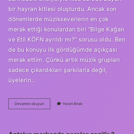
bir hayran kitlesi oluşturdu. Ancak son
dönemlerde müzikseverlerin en çok
merak ettiği konulardan biri “Bilge Kağan
ve Etil KÖFN ayrıldı mı?” sorusu oldu. Ben
de bu konuyu ilk gördüğümde açıkçası
merak ettim. Çünkü artık müzik grupları
sadece çıkardıkları şarkılarla değil,
üyelerin…
Bilge
Devamını okuyun
Yorum Bırak
Kağan
ve
Etil
KÖFN
ayrıldı