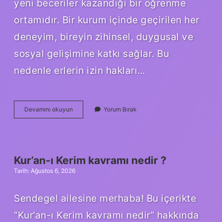
yeni beceriler kazandığı bir öğrenme
ortamıdır. Bir kurum içinde geçirilen her
deneyim, bireyin zihinsel, duygusal ve
sosyal gelişimine katkı sağlar. Bu
nedenle erlerin izin hakları…
Erlerin
Devamını okuyun
Yorum Bırak
izin
hakları
nelerdir
?
Kur’an-ı Kerim kavramı nedir ?
Tarih: Ağustos 6, 2026
Sendegel ailesine merhaba! Bu içerikte
“Kur’an-ı Kerim kavramı nedir” hakkında