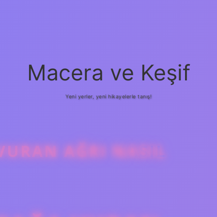
Macera ve Keşif
Yeni yerler, yeni hikayelerle tanış!
VURAN AĞRI NASIL