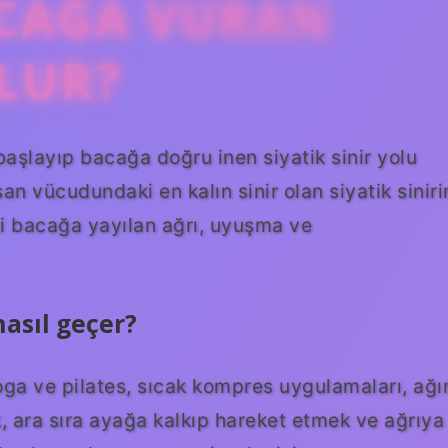
CAĞA VURAN
LUR?
başlayıp bacağa doğru inen siyatik sinir yolu
san vücudundaki en kalın sinir olan siyatik siniri
ki bacağa yayılan ağrı, uyuşma ve
nasıl geçer?
oga ve pilates, sıcak kompres uygulamaları, ağı
ara sıra ayağa kalkıp hareket etmek ve ağrıya