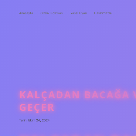
Anasayfa
Gizlilik Politikası
Yasal Uyarı
Hakkımızda
KALÇADAN BACAĞA 
GEÇER
Tarih: Ekim 24, 2024