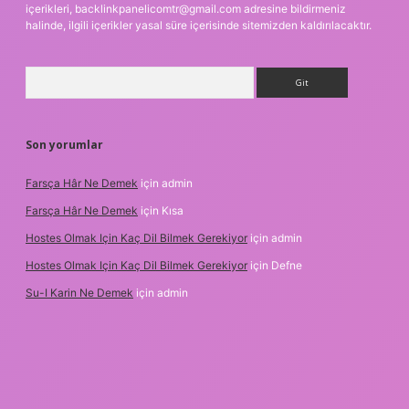
içerikleri,
backlinkpanelicomtr@gmail.com
adresine bildirmeniz
halinde, ilgili içerikler yasal süre içerisinde sitemizden kaldırılacaktır.
Arama
Son yorumlar
Farsça Hâr Ne Demek
için
admin
Farsça Hâr Ne Demek
için
Kısa
Hostes Olmak Için Kaç Dil Bilmek Gerekiyor
için
admin
Hostes Olmak Için Kaç Dil Bilmek Gerekiyor
için
Defne
Su-I Karin Ne Demek
için
admin