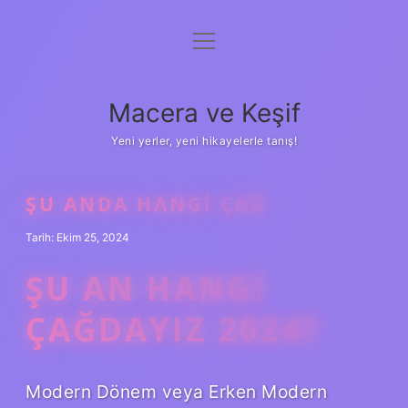
menüyü
Anasayfa
aç
Gizlilik Politikası
Macera ve Keşif
Yasal Uyarı
Yeni yerler, yeni hikayelerle tanış!
Hakkımızda
ŞU ANDA HANGI ÇAĞ
Tarih: Ekim 25, 2024
ŞU AN HANGI
ÇAĞDAYIZ 2024?
Modern Dönem veya Erken Modern