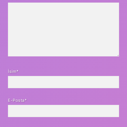
İsim*
E-Posta*