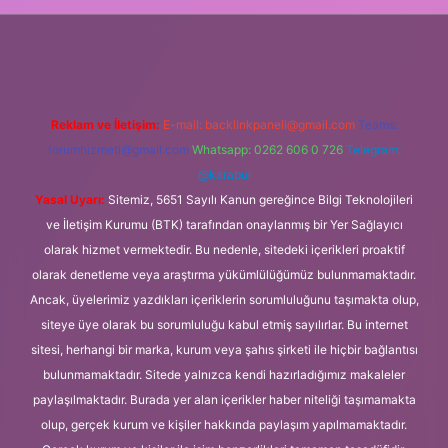
lexbet
Reklam ve İletişim:
E-mail:
backlinkpaneli@gmail.com
Teams:
forumhizmeti@gmail.com
Whatsapp: 0262 606 0 726
Telegram:
@karabul
Yasal Uyarı:
Sitemiz, 5651 Sayılı Kanun gereğince Bilgi Teknolojileri
ve İletişim Kurumu (BTK) tarafından onaylanmış bir Yer Sağlayıcı
olarak hizmet vermektedir. Bu nedenle, sitedeki içerikleri proaktif
olarak denetleme veya araştırma yükümlülüğümüz bulunmamaktadır.
Ancak, üyelerimiz yazdıkları içeriklerin sorumluluğunu taşımakta olup,
siteye üye olarak bu sorumluluğu kabul etmiş sayılırlar. Bu internet
sitesi, herhangi bir marka, kurum veya şahıs şirketi ile hiçbir bağlantısı
bulunmamaktadır. Sitede yalnızca kendi hazırladığımız makaleler
paylaşılmaktadır. Burada yer alan içerikler haber niteliği taşımamakta
olup, gerçek kurum ve kişiler hakkında paylaşım yapılmamaktadır.