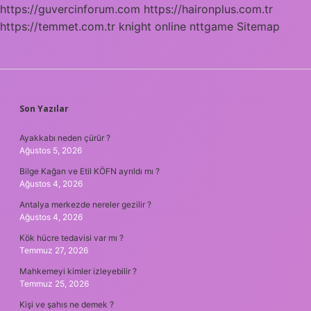
https://guvercinforum.com
https://haironplus.com.tr
https://temmet.com.tr
knight online
nttgame
Sitemap
SIDEBAR
Son Yazılar
Ayakkabı neden çürür ?
Ağustos 5, 2026
Bilge Kağan ve Etil KÖFN ayrıldı mı ?
Ağustos 4, 2026
Antalya merkezde nereler gezilir ?
Ağustos 4, 2026
Kök hücre tedavisi var mı ?
Temmuz 27, 2026
Mahkemeyi kimler izleyebilir ?
Temmuz 25, 2026
Kişi ve şahıs ne demek ?