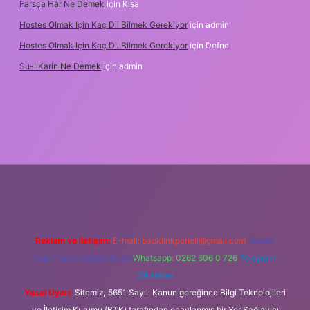
Farsça Hâr Ne Demek
için
Kısa
Hostes Olmak Için Kaç Dil Bilmek Gerekiyor
için
admin
Hostes Olmak Için Kaç Dil Bilmek Gerekiyor
için
Defne
Su-I Karin Ne Demek
için
admin
 adresi
betexper.xyz
m elexbet
Reklam ve İletişim:
E-mail:
backlinkpaneli@gmail.com
Teams:
forumhizmeti@gmail.com
Whatsapp: 0262 606 0 726
Telegram:
@karabul
Yasal Uyarı:
Sitemiz, 5651 Sayılı Kanun gereğince Bilgi Teknolojileri
ve İletişim Kurumu (BTK) tarafından onaylanmış bir Yer Sağlayıcı