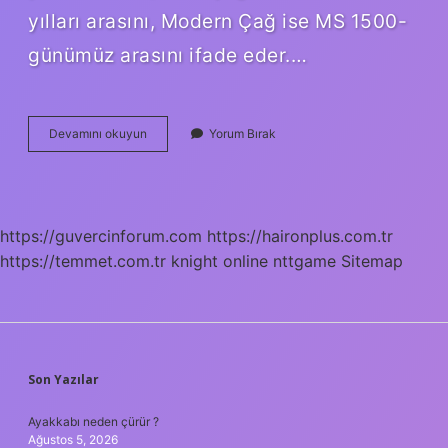
yılları arasını, Modern Çağ ise MS 1500-
günümüz arasını ifade eder.…
Şu
Devamını okuyun
Yorum Bırak
Anda
Hangi
Çağ
https://guvercinforum.com
https://haironplus.com.tr
https://temmet.com.tr
knight online
nttgame
Sitemap
SIDEBAR
Son Yazılar
Ayakkabı neden çürür ?
Ağustos 5, 2026