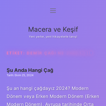
menüyü
Anasayfa
aç
Gizlilik Politikası
Macera ve Keşif
Yasal Uyarı
Yeni yerler, yeni hikayelerle tanış!
Hakkımızda
ETIKET:
DEMIR ÇAĞI NE ZAMANDIR
Şu Anda Hangi Çağ
Tarih: Ekim 25, 2024
Şu an hangi çağdayız 2024? Modern
Dönem veya Erken Modern Dönem (Erken
Modern Dönem), Avrupa tarihinde Orta