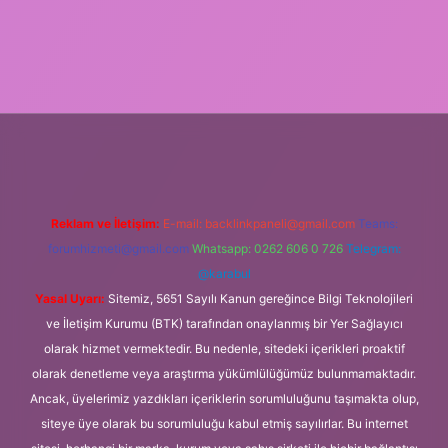
xbet
Reklam ve İletişim:
E-mail:
backlinkpaneli@gmail.com
Teams:
forumhizmeti@gmail.com
Whatsapp: 0262 606 0 726
Telegram:
@karabul
Yasal Uyarı:
Sitemiz, 5651 Sayılı Kanun gereğince Bilgi Teknolojileri
ve İletişim Kurumu (BTK) tarafından onaylanmış bir Yer Sağlayıcı
olarak hizmet vermektedir. Bu nedenle, sitedeki içerikleri proaktif
olarak denetleme veya araştırma yükümlülüğümüz bulunmamaktadır.
Ancak, üyelerimiz yazdıkları içeriklerin sorumluluğunu taşımakta olup,
siteye üye olarak bu sorumluluğu kabul etmiş sayılırlar. Bu internet