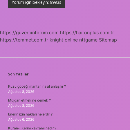
https://guvercinforum.com
https://haironplus.com.tr
https://temmet.com.tr
knight online
nttgame
Sitemap
SIDEBAR
Son Yazılar
Kuzu göbeği mantarı nasıl anlaşılır ?
Ağustos 8, 2026
Müjgan etmek ne demek ?
Ağustos 8, 2026
Erlerin izin hakları nelerdir ?
Ağustos 6, 2026
Kur’an-ı Kerim kavramı nedir ?