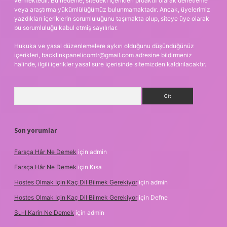
vermektedir. Bu nedenle, sitedeki içerikleri proaktif olarak denetleme
veya araştırma yükümlülüğümüz bulunmamaktadır. Ancak, üyelerimiz
yazdıkları içeriklerin sorumluluğunu taşımakta olup, siteye üye olarak
bu sorumluluğu kabul etmiş sayılırlar.
Hukuka ve yasal düzenlemelere aykırı olduğunu düşündüğünüz
içerikleri,
backlinkpanelicomtr@gmail.com
adresine bildirmeniz
halinde, ilgili içerikler yasal süre içerisinde sitemizden kaldırılacaktır.
Arama
Son yorumlar
Farsça Hâr Ne Demek
için
admin
Farsça Hâr Ne Demek
için
Kısa
Hostes Olmak Için Kaç Dil Bilmek Gerekiyor
için
admin
Hostes Olmak Için Kaç Dil Bilmek Gerekiyor
için
Defne
Su-I Karin Ne Demek
için
admin