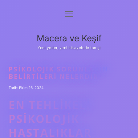
menüyü
Anasayfa
aç
Gizlilik Politikası
Macera ve Keşif
Yasal Uyarı
Yeni yerler, yeni hikayelerle tanış!
Hakkımızda
PSIKOLOJIK SORUNLARIN
BELIRTILERI NELERDIR
Tarih: Ekim 26, 2024
EN TEHLIKELI
PSIKOLOJIK
HASTALIKLAR