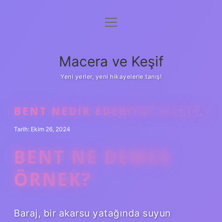
menüyü
Anasayfa
aç
Gizlilik Politikası
Macera ve Keşif
Yasal Uyarı
Yeni yerler, yeni hikayelerle tanış!
Hakkımızda
BENT NEDIR EDEBIYAT KISACA
Tarih: Ekim 26, 2024
BENT NE DEMEK
ÖRNEK?
Baraj, bir akarsu yatağında suyun