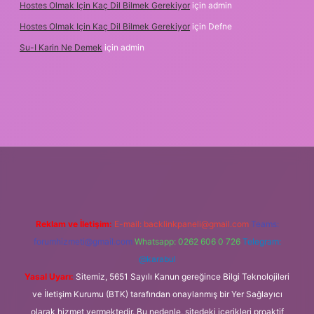
Hostes Olmak Için Kaç Dil Bilmek Gerekiyor
için
admin
Hostes Olmak Için Kaç Dil Bilmek Gerekiyor
için
Defne
Su-I Karin Ne Demek
için
admin
elexbet
Reklam ve İletişim:
E-mail:
backlinkpaneli@gmail.com
Teams:
forumhizmeti@gmail.com
Whatsapp: 0262 606 0 726
Telegram:
@karabul
Yasal Uyarı:
Sitemiz, 5651 Sayılı Kanun gereğince Bilgi Teknolojileri
ve İletişim Kurumu (BTK) tarafından onaylanmış bir Yer Sağlayıcı
olarak hizmet vermektedir. Bu nedenle, sitedeki içerikleri proaktif