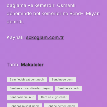
bağlama ve kemerdir. Osmanlı
döneminde bel kemerlerine Bend-i Miyan
denirdi.
Kaynak:
sokoglam.com.tr
Tarih:
Makaleler
9 sınıf edebiyat bent nedir
Bend neye denir
Bent en az kaç dizeden oluşur
Bent kuralı nedir
Bent nasıl bulunur
Bent nasıl gösterilir
Bent nazım şekli nedir
Bent ne demek örnek