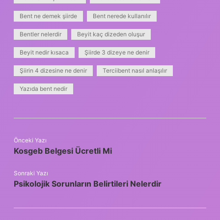
Bent ne demek şiirde
Bent nerede kullanılır
Bentler nelerdir
Beyit kaç dizeden oluşur
Beyit nedir kısaca
Şiirde 3 dizeye ne denir
Şiirin 4 dizesine ne denir
Terciibent nasıl anlaşılır
Yazıda bent nedir
Önceki Yazı
Kosgeb Belgesi Ücretli Mi
Sonraki Yazı
Psikolojik Sorunların Belirtileri Nelerdir