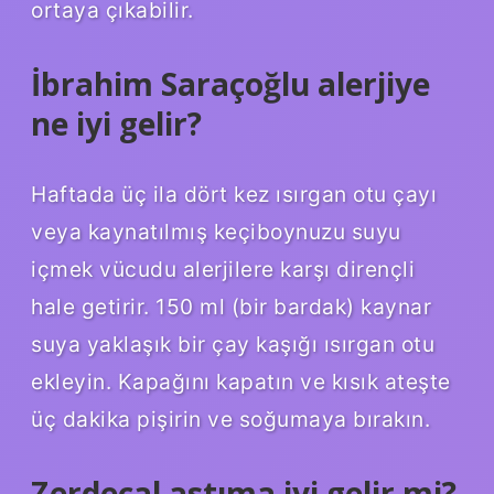
ortaya çıkabilir.
İbrahim Saraçoğlu alerjiye
ne iyi gelir?
Haftada üç ila dört kez ısırgan otu çayı
veya kaynatılmış keçiboynuzu suyu
içmek vücudu alerjilere karşı dirençli
hale getirir. 150 ml (bir bardak) kaynar
suya yaklaşık bir çay kaşığı ısırgan otu
ekleyin. Kapağını kapatın ve kısık ateşte
üç dakika pişirin ve soğumaya bırakın.
Zerdeçal astıma iyi gelir mi?