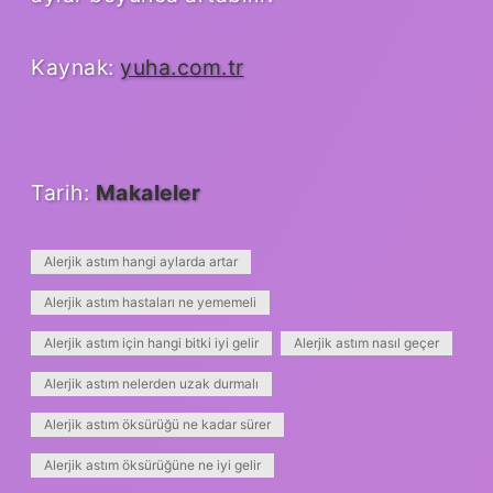
Kaynak:
yuha.com.tr
Tarih:
Makaleler
Alerjik astım hangi aylarda artar
Alerjik astım hastaları ne yememeli
Alerjik astım için hangi bitki iyi gelir
Alerjik astım nasıl geçer
Alerjik astım nelerden uzak durmalı
Alerjik astım öksürüğü ne kadar sürer
Alerjik astım öksürüğüne ne iyi gelir