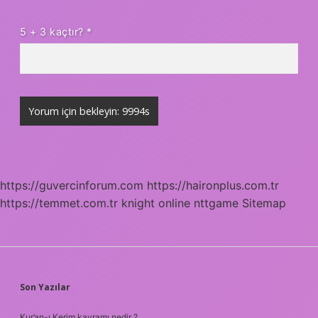
5 + 3 kaçtır?
*
https://guvercinforum.com
https://haironplus.com.tr
https://temmet.com.tr
knight online
nttgame
Sitemap
SIDEBAR
Son Yazılar
Kur’an-ı Kerim kavramı nedir ?