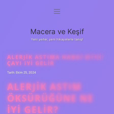
menüyü
Anasayfa
aç
Gizlilik Politikası
Macera ve Keşif
Yasal Uyarı
Yeni yerler, yeni hikayelerle tanış!
Hakkımızda
ALERJIK ASTIMA HANGI BITKI
ÇAYI IYI GELIR
Tarih: Ekim 25, 2024
ALERJIK ASTIM
ÖKSÜRÜĞÜNE NE
IYI GELIR?