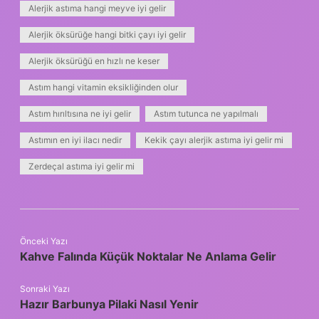
Alerjik astıma hangi meyve iyi gelir
Alerjik öksürüğe hangi bitki çayı iyi gelir
Alerjik öksürüğü en hızlı ne keser
Astım hangi vitamin eksikliğinden olur
Astım hırıltısına ne iyi gelir
Astım tutunca ne yapılmalı
Astımın en iyi ilacı nedir
Kekik çayı alerjik astıma iyi gelir mi
Zerdeçal astıma iyi gelir mi
Önceki Yazı
Kahve Falında Küçük Noktalar Ne Anlama Gelir
Sonraki Yazı
Hazır Barbunya Pilaki Nasıl Yenir