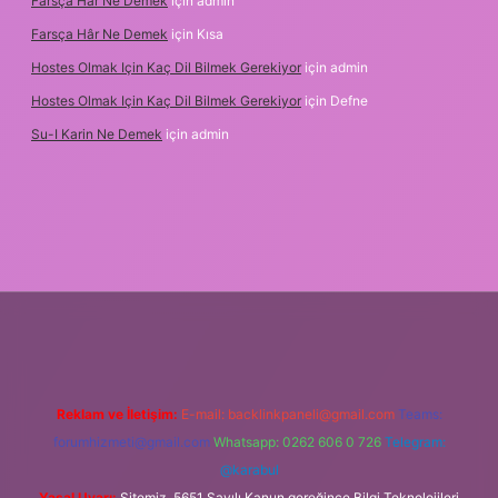
Farsça Hâr Ne Demek
için
admin
Farsça Hâr Ne Demek
için
Kısa
Hostes Olmak Için Kaç Dil Bilmek Gerekiyor
için
admin
Hostes Olmak Için Kaç Dil Bilmek Gerekiyor
için
Defne
Su-I Karin Ne Demek
için
admin
yz
m elexbet
Reklam ve İletişim:
E-mail:
backlinkpaneli@gmail.com
Teams:
forumhizmeti@gmail.com
Whatsapp: 0262 606 0 726
Telegram:
@karabul
Yasal Uyarı:
Sitemiz, 5651 Sayılı Kanun gereğince Bilgi Teknolojileri