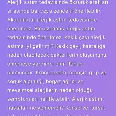
Alerjik astım tedavisinde öksürük atakları
sırasında bal veya zencefil önerilebilir.
Akupunktur alerjik astım tedavisinde
önerilmez. Biorezonans alerjik astım
tedavisinde önerilmez. Kekik çayı alerjik
astıma iyi gelir mi? Kekik çayı, hastalığa
neden olabilecek bakterilerin oluşumunu
önlemeye yardımcı olur. İltihap
önleyicidir. Kronik astım, bronşit, grip ve
soğuk algınlığı, boğaz ağrısı ve
mevsimsel alerjilerin neden olduğu
semptomları hafifletebilir. Alerjik astım
hastaları ne yememeli? Konserve, turşu,