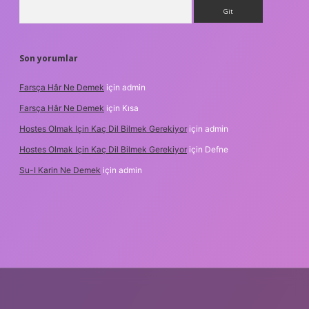
Arama
Son yorumlar
Farsça Hâr Ne Demek
için
admin
Farsça Hâr Ne Demek
için
Kısa
Hostes Olmak Için Kaç Dil Bilmek Gerekiyor
için
admin
Hostes Olmak Için Kaç Dil Bilmek Gerekiyor
için
Defne
Su-I Karin Ne Demek
için
admin
resi
betexper.xyz
m elexbet