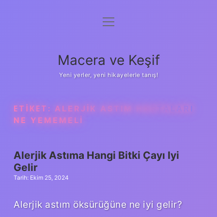
menüyü
Anasayfa
aç
Gizlilik Politikası
Macera ve Keşif
Yasal Uyarı
Yeni yerler, yeni hikayelerle tanış!
Hakkımızda
ETIKET:
ALERJIK ASTIM HASTALARI
NE YEMEMELI
Alerjik Astıma Hangi Bitki Çayı Iyi
Gelir
Tarih: Ekim 25, 2024
Alerjik astım öksürüğüne ne iyi gelir?