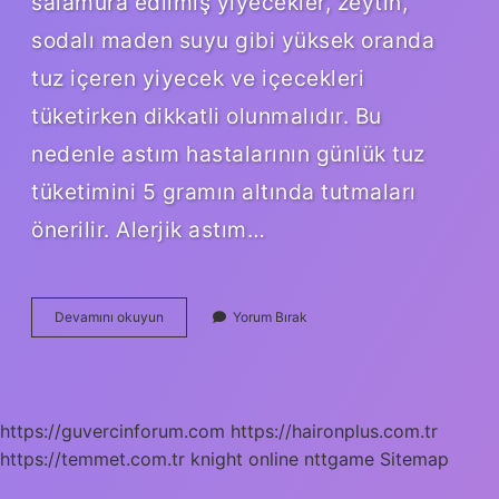
salamura edilmiş yiyecekler, zeytin,
sodalı maden suyu gibi yüksek oranda
tuz içeren yiyecek ve içecekleri
tüketirken dikkatli olunmalıdır. Bu
nedenle astım hastalarının günlük tuz
tüketimini 5 gramın altında tutmaları
önerilir. Alerjik astım…
Alerjik
Devamını okuyun
Yorum Bırak
Astıma
Hangi
Bitki
Çayı
Iyi
https://guvercinforum.com
https://haironplus.com.tr
Gelir
https://temmet.com.tr
knight online
nttgame
Sitemap