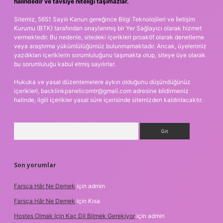
halindedir ve tavsiye niteliği taşımazlar.
Sitemiz, 5651 Sayılı Kanun gereğince Bilgi Teknolojileri ve İletişim
Kurumu (BTK) tarafından onaylanmış bir Yer Sağlayıcı olarak hizmet
vermektedir. Bu nedenle, sitedeki içerikleri proaktif olarak denetleme
veya araştırma yükümlülüğümüz bulunmamaktadır. Ancak, üyelerimiz
yazdıkları içeriklerin sorumluluğunu taşımakta olup, siteye üye olarak
bu sorumluluğu kabul etmiş sayılırlar.
Hukuka ve yasal düzenlemelere aykırı olduğunu düşündüğünüz
içerikleri,
backlinkpanelicomtr@gmail.com
adresine bildirmeniz
halinde, ilgili içerikler yasal süre içerisinde sitemizden kaldırılacaktır.
Arama
Son yorumlar
Farsça Hâr Ne Demek
için
admin
Farsça Hâr Ne Demek
için
Kısa
Hostes Olmak Için Kaç Dil Bilmek Gerekiyor
için
admin