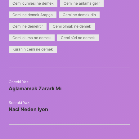
Cemi cümlesi ne demek
Cemi ne anlama gelir
Cemi ne demek Arapça
Cemi ne demek din
Cemi ne demektir
Cemi olmak ne demek
Cemi olursa ne demek
Cemi sûrî ne demek
Kuranın cemi ne demek
Önceki Yazı
Aglamamak Zararlı Mı
Sonraki Yazı
Nacl Neden Iyon