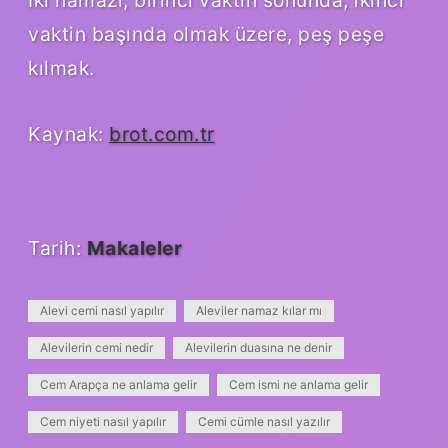
İki namazı, birinci vaktin sonunda, ikinci
vaktin başında olmak üzere, peş peşe
kılmak.
Kaynak:
brot.com.tr
Tarih:
Makaleler
Alevi cemi nasıl yapılır
Aleviler namaz kılar mı
Alevilerin cemi nedir
Alevilerin duasına ne denir
Cem Arapça ne anlama gelir
Cem ismi ne anlama gelir
Cem niyeti nasıl yapılır
Cemi cümle nasıl yazılır