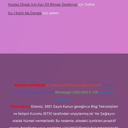
Hostes Olmak Için Kaç Dil Bilmek Gerekiyor
için
Defne
Su-I Karin Ne Demek
için
admin
z
m elexbet
Reklam ve İletişim:
E-mail:
backlinkpaneli@gmail.com
Teams:
forumhizmeti@gmail.com
Whatsapp: 0262 606 0 726
Telegram:
@karabul
Yasal Uyarı:
Sitemiz, 5651 Sayılı Kanun gereğince Bilgi Teknolojileri
ve İletişim Kurumu (BTK) tarafından onaylanmış bir Yer Sağlayıcı
olarak hizmet vermektedir. Bu nedenle, sitedeki içerikleri proaktif
olarak denetleme veya araştırma yükümlülüğümüz bulunmamaktadır.