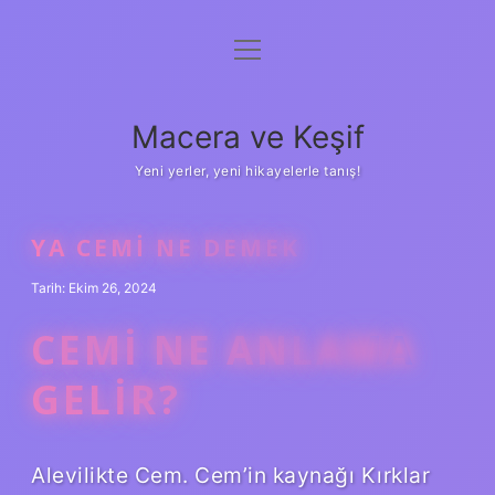
menüyü
Anasayfa
aç
Gizlilik Politikası
Macera ve Keşif
Yasal Uyarı
Yeni yerler, yeni hikayelerle tanış!
Hakkımızda
YA CEMI NE DEMEK
Tarih: Ekim 26, 2024
CEMI NE ANLAMA
GELIR?
Alevilikte Cem. Cem’in kaynağı Kırklar