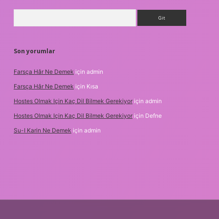
Arama
Son yorumlar
Farsça Hâr Ne Demek
için
admin
Farsça Hâr Ne Demek
için
Kısa
Hostes Olmak Için Kaç Dil Bilmek Gerekiyor
için
admin
Hostes Olmak Için Kaç Dil Bilmek Gerekiyor
için
Defne
Su-I Karin Ne Demek
için
admin
exbet