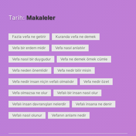
Tarih:
Makaleler
Fazla vefa ne getirir
Kuranda vefa ne demek
Vefa bir erdem midir
Vefa nasıl anlatılır
Vefa nasıl bir duygudur
Vefa ne demek örnek cümle
Vefa neden önemlidir
Vefa nedir bilir misin
Vefa nedir insan niçin vefalı olmalıdır
Vefa nedir özet
Vefa olmazsa ne olur
Vefalı bir insan nasıl olur
Vefalı insan davranışları nelerdir
Vefalı insana ne denir
Vefalı nasıl olunur
Vefanın anlamı nedir