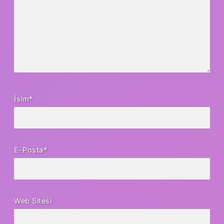
İsim*
E-Posta*
Web Sitesi