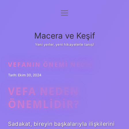
menüyü
Anasayfa
aç
Gizlilik Politikası
Macera ve Keşif
Yasal Uyarı
Yeni yerler, yeni hikayelerle tanış!
Hakkımızda
VEFANIN ÖNEMI NEDIR
Tarih: Ekim 30, 2024
VEFA NEDEN
ÖNEMLIDIR?
Sadakat, bireyin başkalarıyla ilişkilerini