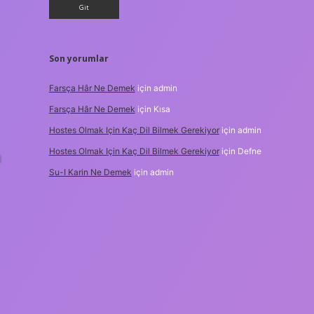
Son yorumlar
Farsça Hâr Ne Demek
için
admin
Farsça Hâr Ne Demek
için
Kısa
Hostes Olmak Için Kaç Dil Bilmek Gerekiyor
için
admin
Hostes Olmak Için Kaç Dil Bilmek Gerekiyor
için
Defne
u
Su-I Karin Ne Demek
için
admin