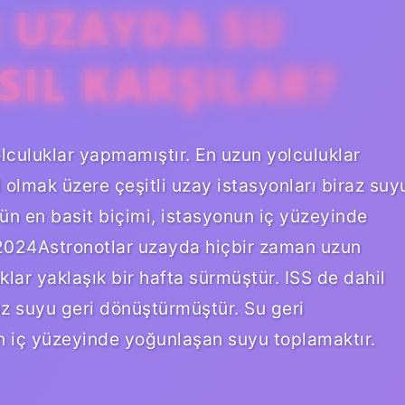
 UZAYDA SU
SIL KARŞILAR?
lculuklar yapmamıştır. En uzun yolculuklar
l olmak üzere çeşitli uzay istasyonları biraz suy
n en basit biçimi, istasyonun iç yüzeyinde
 2024Astronotlar uzayda hiçbir zaman uzun
lar yaklaşık bir hafta sürmüştür. ISS de dahil
az suyu geri dönüştürmüştür. Su geri
n iç yüzeyinde yoğunlaşan suyu toplamaktır.