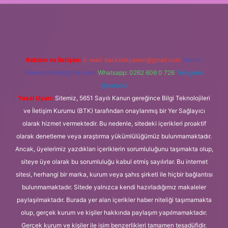
 elexbet
Reklam ve İletişim:
E-mail:
backlinkpaneli@gmail.com
Teams:
forumhizmeti@gmail.com
Whatsapp: 0262 606 0 726
Telegram:
@karabul
Yasal Uyarı:
Sitemiz, 5651 Sayılı Kanun gereğince Bilgi Teknolojileri
ve İletişim Kurumu (BTK) tarafından onaylanmış bir Yer Sağlayıcı
olarak hizmet vermektedir. Bu nedenle, sitedeki içerikleri proaktif
olarak denetleme veya araştırma yükümlülüğümüz bulunmamaktadır.
Ancak, üyelerimiz yazdıkları içeriklerin sorumluluğunu taşımakta olup,
siteye üye olarak bu sorumluluğu kabul etmiş sayılırlar. Bu internet
sitesi, herhangi bir marka, kurum veya şahıs şirketi ile hiçbir bağlantısı
bulunmamaktadır. Sitede yalnızca kendi hazırladığımız makaleler
paylaşılmaktadır. Burada yer alan içerikler haber niteliği taşımamakta
olup, gerçek kurum ve kişiler hakkında paylaşım yapılmamaktadır.
Gerçek kurum ve kişiler ile isim benzerlikleri tamamen tesadüfidir.