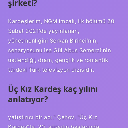
şirketi?
Kardeşlerim, NGM imzalı, ilk bölümü 20
Şubat 2021’de yayınlanan,
yönetmenliğini Serkan Birinci’nin,
senaryosunu ise Gül Abus Semerci’nin
üstlendiği, dram, gençlik ve romantik
türdeki Türk televizyon dizisidir.
Üç Kız Kardeş kaç yılını
anlatıyor?
yatıştırıcı bir acı.” Çehov, “Üç Kız
Kardeş”te, 20. yüzyılın başlarında