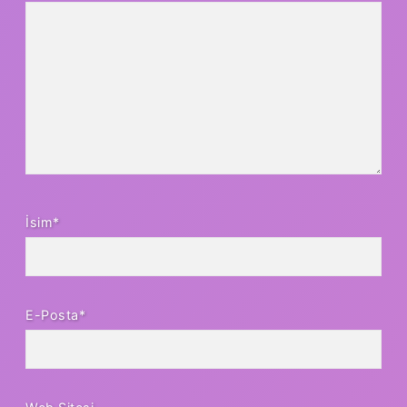
İsim*
E-Posta*