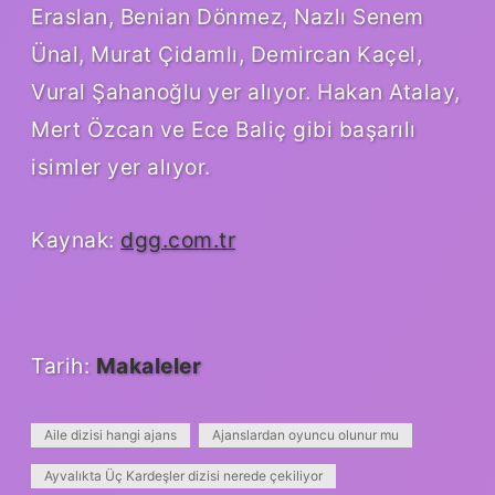
Eraslan, Benian Dönmez, Nazlı Senem
Ünal, Murat Çidamlı, Demircan Kaçel,
Vural Şahanoğlu yer alıyor. Hakan Atalay,
Mert Özcan ve Ece Baliç gibi başarılı
isimler yer alıyor.
Kaynak:
dgg.com.tr
Tarih:
Makaleler
Aile dizisi hangi ajans
Ajanslardan oyuncu olunur mu
Ayvalıkta Üç Kardeşler dizisi nerede çekiliyor