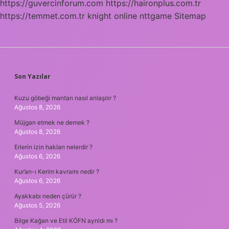
https://guvercinforum.com
https://haironplus.com.tr
https://temmet.com.tr
knight online
nttgame
Sitemap
SIDEBAR
Son Yazılar
Kuzu göbeği mantarı nasıl anlaşılır ?
Ağustos 8, 2026
Müjgan etmek ne demek ?
Ağustos 8, 2026
Erlerin izin hakları nelerdir ?
Ağustos 6, 2026
Kur’an-ı Kerim kavramı nedir ?
Ağustos 6, 2026
Ayakkabı neden çürür ?
Ağustos 5, 2026
Bilge Kağan ve Etil KÖFN ayrıldı mı ?