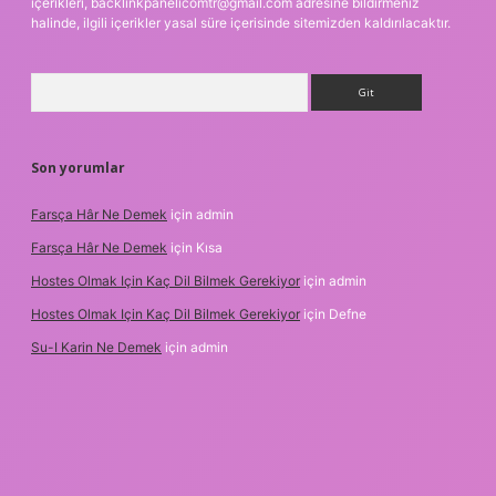
içerikleri,
backlinkpanelicomtr@gmail.com
adresine bildirmeniz
halinde, ilgili içerikler yasal süre içerisinde sitemizden kaldırılacaktır.
Arama
Son yorumlar
Farsça Hâr Ne Demek
için
admin
Farsça Hâr Ne Demek
için
Kısa
Hostes Olmak Için Kaç Dil Bilmek Gerekiyor
için
admin
Hostes Olmak Için Kaç Dil Bilmek Gerekiyor
için
Defne
Su-I Karin Ne Demek
için
admin