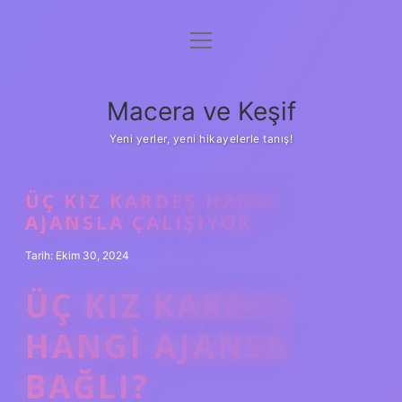
menüyü
Anasayfa
aç
Gizlilik Politikası
Macera ve Keşif
Yasal Uyarı
Yeni yerler, yeni hikayelerle tanış!
Hakkımızda
ÜÇ KIZ KARDEŞ HANGI
AJANSLA ÇALIŞIYOR
Tarih: Ekim 30, 2024
ÜÇ KIZ KARDEŞ
HANGI AJANSA
BAĞLI?