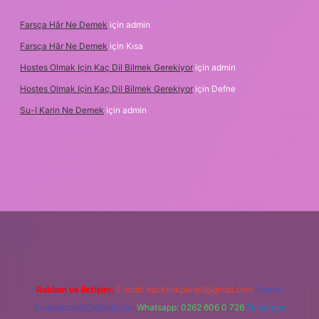
Farsça Hâr Ne Demek
için
admin
Farsça Hâr Ne Demek
için
Kısa
Hostes Olmak Için Kaç Dil Bilmek Gerekiyor
için
admin
Hostes Olmak Için Kaç Dil Bilmek Gerekiyor
için
Defne
Su-I Karin Ne Demek
için
admin
et
Reklam ve İletişim:
E-mail:
backlinkpaneli@gmail.com
Teams:
forumhizmeti@gmail.com
Whatsapp: 0262 606 0 726
Telegram: