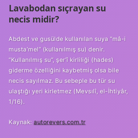
Lavabodan sıçrayan su
necis midir?
Abdest ve gusülde kullanılan suya “mâ-i
musta’mel” (kullanılmış su) denir.
“Kullanılmış su”, şer’î kirliliği (hades)
giderme özelliğini kaybetmiş olsa bile
necis sayılmaz. Bu sebeple bu tür su
ulaştığı yeri kirletmez (Mevsılî, el-İhtiyâr,
1/16).
Kaynak:
autorevers.com.tr