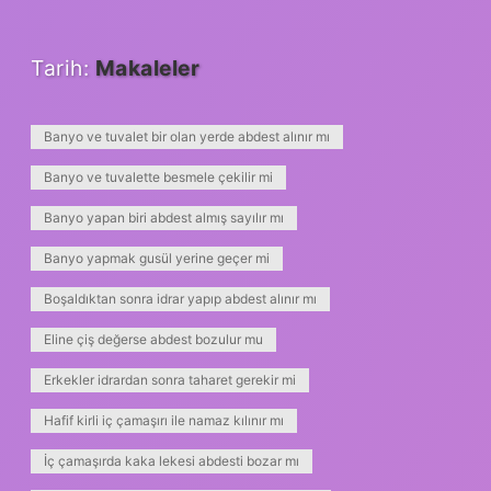
Tarih:
Makaleler
Banyo ve tuvalet bir olan yerde abdest alınır mı
Banyo ve tuvalette besmele çekilir mi
Banyo yapan biri abdest almış sayılır mı
Banyo yapmak gusül yerine geçer mi
Boşaldıktan sonra idrar yapıp abdest alınır mı
Eline çiş değerse abdest bozulur mu
Erkekler idrardan sonra taharet gerekir mi
Hafif kirli iç çamaşırı ile namaz kılınır mı
İç çamaşırda kaka lekesi abdesti bozar mı