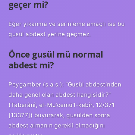
geçer mi?
Eğer yıkanma ve serinleme amaçlı ise bu
gusül abdest yerine geçmez.
Önce gusül mü normal
abdest mi?
Peygamber (s.a.s.): “Gusül abdestinden
daha genel olan abdest hangisidir?”
(Taberânî, el-Mu’cemü’l-kebîr, 12/371
[13377]) buyurarak, gusülden sonra
abdest almanın gerekli olmadığını