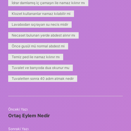
İdrar damlamış iç çamaşırı ile namaz kılınır mı
Klozet kullananlar namaz kılabilir mi
Lavabodan sıçrayan su necis midir
Necaset bulunan yerde abdest alınır mı
Önce gusül mü normal abdest mi
Temiz ped ile namaz kılınır mı
Tuvalet ve banyoda dua okunur mu
Tuvaletten sonra 40 adım atmak nedir
Önceki Yazı
Ortaç Eylem Nedir
Sonraki Yazı