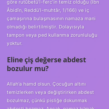
göre rutûbetü’l-ferc’in temiz olduğu (İbn
Âbidîn, Reddü’l-muhtâr, 1/166) ve iç
çamaşırına bulaşmasının namaza mani
olmadığı belirtilmiştir. Dolayısıyla
tampon veya ped kullanma zorunluluğu
yoktur.
Eline çiş değerse abdest
bozulur mu?
Allah’a hamd olsun. Çocuğun altını
temizlerken veya değiştirirken abdest
bozulmaz, çünkü pisliğe dokunmak
abdesti bozmaz. Ancak, namaz kılmak