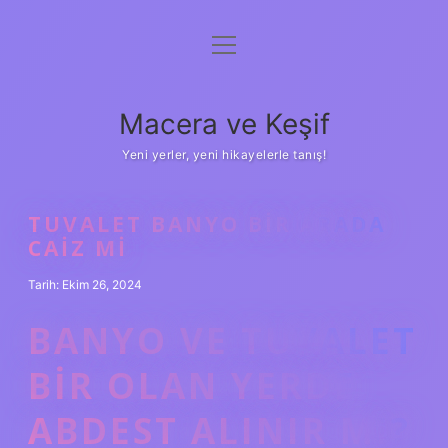
menüyü
Anasayfa
aç
Gizlilik Politikası
Macera ve Keşif
Yasal Uyarı
Yeni yerler, yeni hikayelerle tanış!
Hakkımızda
TUVALET BANYO BIR ARADA
CAIZ MI
Tarih: Ekim 26, 2024
BANYO VE TUVALET
BIR OLAN YERDE
ABDEST ALINIR MI?