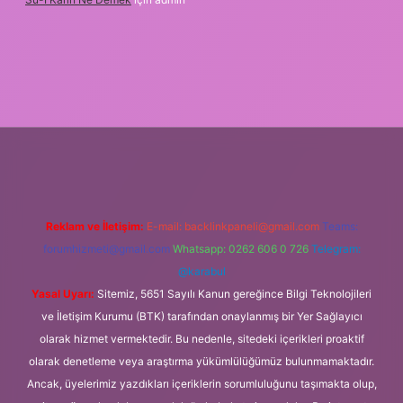
bet
Reklam ve İletişim:
E-mail:
backlinkpaneli@gmail.com
Teams:
forumhizmeti@gmail.com
Whatsapp: 0262 606 0 726
Telegram:
@karabul
Yasal Uyarı:
Sitemiz, 5651 Sayılı Kanun gereğince Bilgi Teknolojileri
ve İletişim Kurumu (BTK) tarafından onaylanmış bir Yer Sağlayıcı
olarak hizmet vermektedir. Bu nedenle, sitedeki içerikleri proaktif
olarak denetleme veya araştırma yükümlülüğümüz bulunmamaktadır.
Ancak, üyelerimiz yazdıkları içeriklerin sorumluluğunu taşımakta olup,