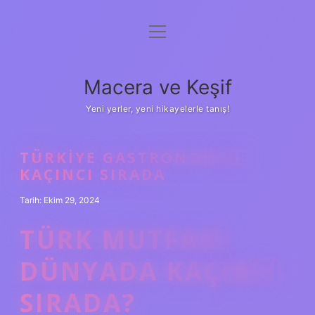
menüyü
Anasayfa
aç
Gizlilik Politikası
Macera ve Keşif
Yasal Uyarı
Yeni yerler, yeni hikayelerle tanış!
Hakkımızda
TÜRKIYE GASTRONOMIDE
KAÇINCI SIRADA
Tarih: Ekim 29, 2024
TÜRK MUTFAGI
DÜNYADA KAÇINCI
SIRADA?