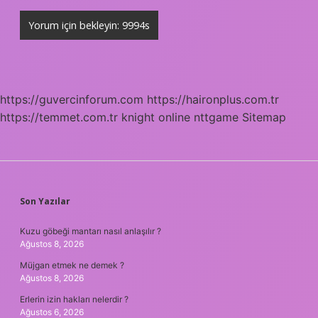
https://guvercinforum.com
https://haironplus.com.tr
https://temmet.com.tr
knight online
nttgame
Sitemap
SIDEBAR
Son Yazılar
Kuzu göbeği mantarı nasıl anlaşılır ?
Ağustos 8, 2026
Müjgan etmek ne demek ?
Ağustos 8, 2026
Erlerin izin hakları nelerdir ?
Ağustos 6, 2026