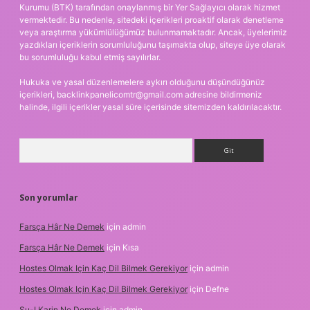
Kurumu (BTK) tarafından onaylanmış bir Yer Sağlayıcı olarak hizmet
vermektedir. Bu nedenle, sitedeki içerikleri proaktif olarak denetleme
veya araştırma yükümlülüğümüz bulunmamaktadır. Ancak, üyelerimiz
yazdıkları içeriklerin sorumluluğunu taşımakta olup, siteye üye olarak
bu sorumluluğu kabul etmiş sayılırlar.
Hukuka ve yasal düzenlemelere aykırı olduğunu düşündüğünüz
içerikleri,
backlinkpanelicomtr@gmail.com
adresine bildirmeniz
halinde, ilgili içerikler yasal süre içerisinde sitemizden kaldırılacaktır.
Arama
Son yorumlar
Farsça Hâr Ne Demek
için
admin
Farsça Hâr Ne Demek
için
Kısa
Hostes Olmak Için Kaç Dil Bilmek Gerekiyor
için
admin
Hostes Olmak Için Kaç Dil Bilmek Gerekiyor
için
Defne
Su-I Karin Ne Demek
için
admin