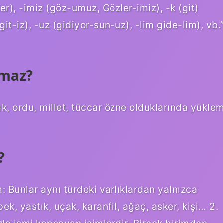
ler), -imiz (göz-umuz, Gözler-imiz), -k (git)
 git-iz), -uz (gidiyor-sun-uz), -lim gide-lim), vb.
lmaz?
lık, ordu, millet, tüccar özne olduklarında yükle
?
im: Bunlar aynı türdeki varlıklardan yalnızca
ek, yastık, uçak, karanfil, ağaç, asker, kişi… 2.
zla ismi kapsayan isimlerdir. Birçok birimden