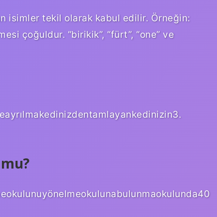
isimler tekil olarak kabul edilir. Örneğin:
mesi çoğuldur. “birikik”, “fürt”, “one” ve
eayrılmakedinizdentamlayankedinizin3.
l mu?
rtmeokulunuyönelmeokulunabulunmaokulunda40