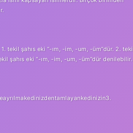
r.
r. 1. tekil şahıs eki “-ım, -im, -um, -üm”dür. 2. teki
tekil şahıs eki “-ım, -im, -um, -üm”dür denilebilir.
eayrılmakedinizdentamlayankedinizin3.