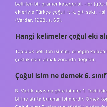
belirten bir gramer kategorisi. -ler (göz-
ekleriyle Türkçe çoğul -t-k, git-sek), -işi
(Vardar, 1998, s. 65).
Hangi kelimeler çoğul eki a
Topluluk belirten isimler, örneğin kalaba
çokluk ekini almak zorunda değildir.
Çoğul isim ne demek 6. sınıf
B. Varlık sayısına göre isimler 1. Tekil is
birine atıfta bulunan isimlerdir. Örnek köp
Çoğul isim: Bunlar aynı türdeki birden fa