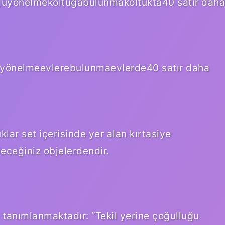
uğuyönelmekoltuğabulunmakoltukta40 satır daha
iyönelmeevlerebulunmaevlerde40 satır daha
klar set içerisinde yer alan kırtasiye
leceğiniz objelerdendir.
 tanımlanmaktadır: “Tekil yerine çoğulluğu