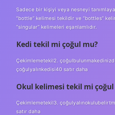
Sadece bir kişiyi veya nesneyi tanımlayan 
“bottle” kelimesi tekildir ve “bottles” keli
“singular” kelimeleri eşanlamlıdır.
Kedi tekil mi çoğul mu?
Çekimlemetekil2. çoğulbulunmakedinizd
çoğulyalınkedisi40 satır daha
Okul kelimesi tekil mi çoğu
Çekimlemetekil3. çoğulyalınokulubeli
satır daha