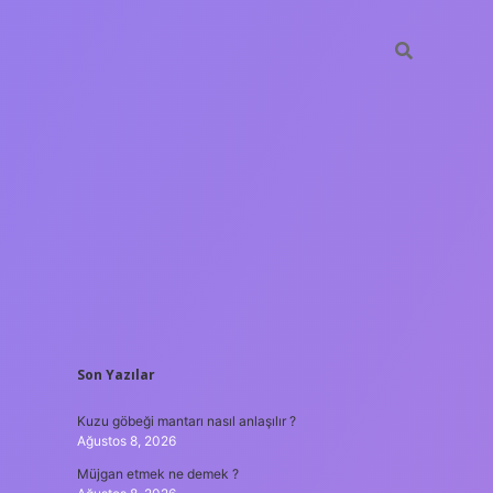
SIDEBAR
Son Yazılar
t casino
ilbet yeni giriş
Betexper giriş adresi
betexper.xyz
m e
Kuzu göbeği mantarı nasıl anlaşılır ?
Ağustos 8, 2026
Müjgan etmek ne demek ?