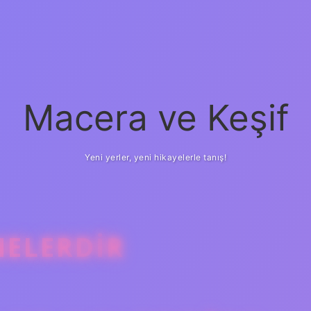
Macera ve Keşif
Yeni yerler, yeni hikayelerle tanış!
NELERDIR
betci
vd casino
ilbe