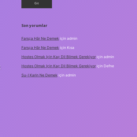
Son yorumlar
Farsça Hâr Ne Demek
için
admin
Farsça Hâr Ne Demek
için
Kısa
Hostes Olmak Için Kaç Dil Bilmek Gerekiyor
için
admin
k
Hostes Olmak Için Kaç Dil Bilmek Gerekiyor
için
Defne
Su-I Karin Ne Demek
için
admin