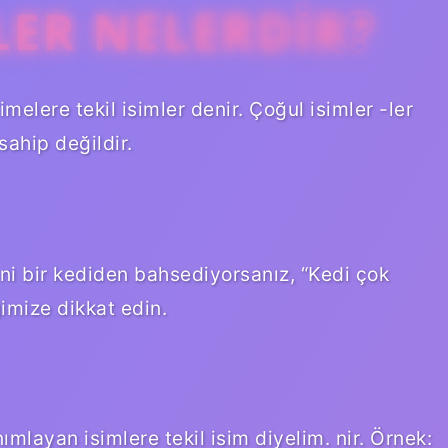
LER NELERDIR?
melere tekil isimler denir. Çoğul isimler -ler
sahip değildir.
Yani bir kediden bahsediyorsanız, “Kedi çok
ğimize dikkat edin.
anımlayan isimlere tekil isim diyelim. nir. Örnek: