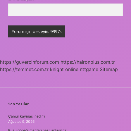
https://guvercinforum.com
https://haironplus.com.tr
https://temmet.com.tr
knight online
nttgame
Sitemap
SIDEBAR
Son Yazılar
Çamur kayması nedir ?
Ağustos 9, 2026
Kuzu göbeği mantarı nasıl anlaşılır ?