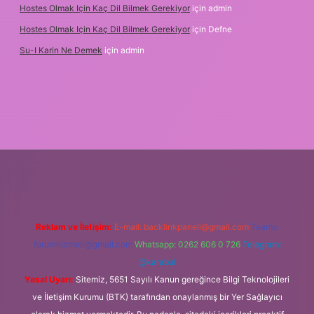
Hostes Olmak Için Kaç Dil Bilmek Gerekiyor
için
admin
Hostes Olmak Için Kaç Dil Bilmek Gerekiyor
için
Defne
Su-I Karin Ne Demek
için
admin
giriş adresi
betexper.xyz
m elexbet
Reklam ve İletişim:
E-mail:
backlinkpaneli@gmail.com
Teams:
forumhizmeti@gmail.com
Whatsapp: 0262 606 0 726
Telegram:
@karabul
Yasal Uyarı:
Sitemiz, 5651 Sayılı Kanun gereğince Bilgi Teknolojileri
ve İletişim Kurumu (BTK) tarafından onaylanmış bir Yer Sağlayıcı