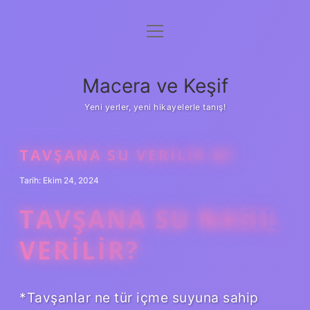
menüyü
Anasayfa
aç
Gizlilik Politikası
Macera ve Keşif
Yasal Uyarı
Yeni yerler, yeni hikayelerle tanış!
Hakkımızda
TAVŞANA SU VERILIR MI
Tarih: Ekim 24, 2024
TAVŞANA SU NASIL
VERILIR?
*Tavşanlar ne tür içme suyuna sahip