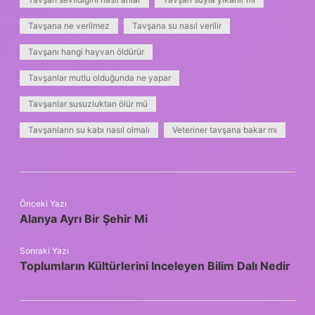
Tavşana ne verilmez
Tavşana su nasıl verilir
Tavşanı hangi hayvan öldürür
Tavşanlar mutlu olduğunda ne yapar
Tavşanlar susuzluktan ölür mü
Tavşanların su kabı nasıl olmalı
Veteriner tavşana bakar mı
Önceki Yazı
Alanya Ayrı Bir Şehir Mi
Sonraki Yazı
Toplumların Kültürlerini Inceleyen Bilim Dalı Nedir