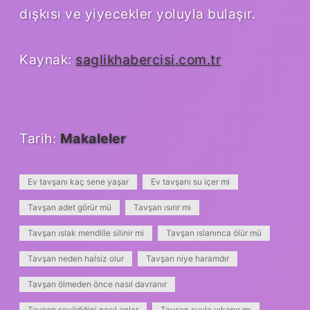
dışkısı ve yiyecekler yoluyla bulaşır.
Kaynak:
saglikhabercisi.com.tr
Tarih:
Makaleler
Ev tavşanı kaç sene yaşar
Ev tavşanı su içer mi
Tavşan adet görür mü
Tavşan ısırır mı
Tavşan ıslak mendille silinir mi
Tavşan ıslanınca ölür mü
Tavşan neden halsiz olur
Tavşan niye haramdır
Tavşan ölmeden önce nasıl davranır
Tavşan sevildiğini nasıl anlar
Tavşan suyla yıkanır mı