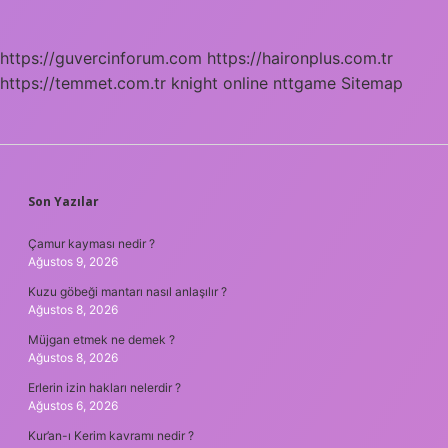
https://guvercinforum.com
https://haironplus.com.tr
https://temmet.com.tr
knight online
nttgame
Sitemap
SIDEBAR
Son Yazılar
Çamur kayması nedir ?
Ağustos 9, 2026
Kuzu göbeği mantarı nasıl anlaşılır ?
Ağustos 8, 2026
Müjgan etmek ne demek ?
Ağustos 8, 2026
Erlerin izin hakları nelerdir ?
Ağustos 6, 2026
Kur’an-ı Kerim kavramı nedir ?