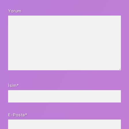
Yorum
İsim*
E-Posta*