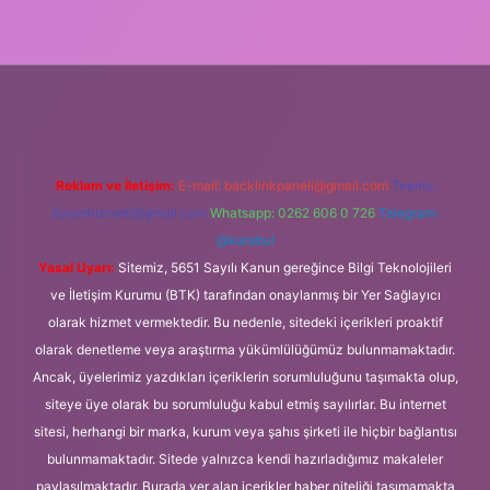
xyz
m elexbet
Reklam ve İletişim:
E-mail:
backlinkpaneli@gmail.com
Teams:
forumhizmeti@gmail.com
Whatsapp: 0262 606 0 726
Telegram:
@karabul
Yasal Uyarı:
Sitemiz, 5651 Sayılı Kanun gereğince Bilgi Teknolojileri
ve İletişim Kurumu (BTK) tarafından onaylanmış bir Yer Sağlayıcı
olarak hizmet vermektedir. Bu nedenle, sitedeki içerikleri proaktif
olarak denetleme veya araştırma yükümlülüğümüz bulunmamaktadır.
Ancak, üyelerimiz yazdıkları içeriklerin sorumluluğunu taşımakta olup,
siteye üye olarak bu sorumluluğu kabul etmiş sayılırlar. Bu internet
sitesi, herhangi bir marka, kurum veya şahıs şirketi ile hiçbir bağlantısı
bulunmamaktadır. Sitede yalnızca kendi hazırladığımız makaleler
paylaşılmaktadır. Burada yer alan içerikler haber niteliği taşımamakta