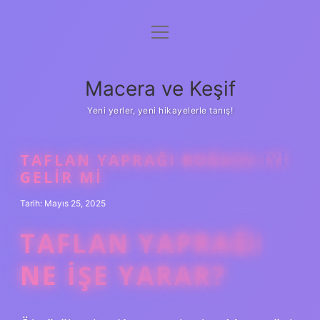
menüyü
Anasayfa
aç
Gizlilik Politikası
Macera ve Keşif
Yasal Uyarı
Yeni yerler, yeni hikayelerle tanış!
Hakkımızda
TAFLAN YAPRAĞI BOĞAZA IYI
GELIR MI
Tarih: Mayıs 25, 2025
TAFLAN YAPRAĞI
NE IŞE YARAR?