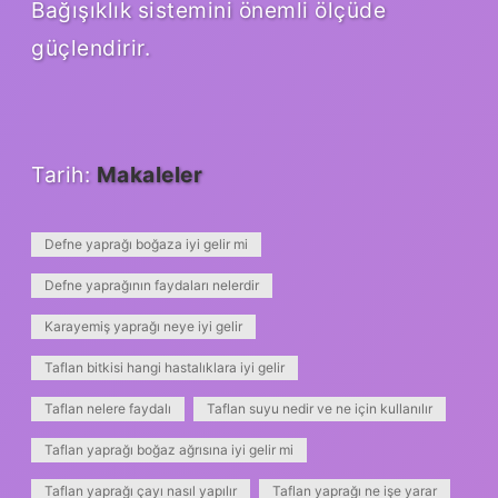
Bağışıklık sistemini önemli ölçüde
güçlendirir.
Tarih:
Makaleler
Defne yaprağı boğaza iyi gelir mi
Defne yaprağının faydaları nelerdir
Karayemiş yaprağı neye iyi gelir
Taflan bitkisi hangi hastalıklara iyi gelir
Taflan nelere faydalı
Taflan suyu nedir ve ne için kullanılır
Taflan yaprağı boğaz ağrısına iyi gelir mi
Taflan yaprağı çayı nasıl yapılır
Taflan yaprağı ne işe yarar