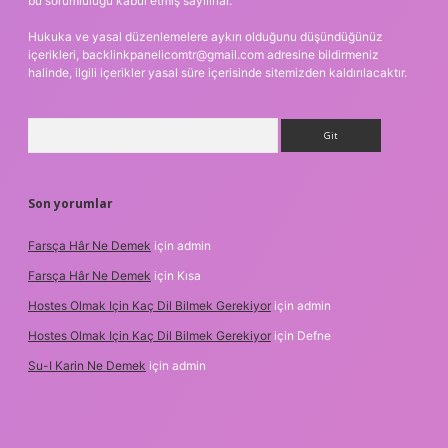
bu sorumluluğu kabul etmiş sayılırlar.
Hukuka ve yasal düzenlemelere aykırı olduğunu düşündüğünüz
içerikleri,
backlinkpanelicomtr@gmail.com
adresine bildirmeniz
halinde, ilgili içerikler yasal süre içerisinde sitemizden kaldırılacaktır.
Arama
Son yorumlar
Farsça Hâr Ne Demek
için
admin
Farsça Hâr Ne Demek
için
Kısa
Hostes Olmak Için Kaç Dil Bilmek Gerekiyor
için
admin
Hostes Olmak Için Kaç Dil Bilmek Gerekiyor
için
Defne
Su-I Karin Ne Demek
için
admin