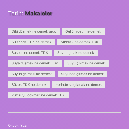
Tarih:
Makaleler
Dibi düşmek ne demek argo
Gullüm getir ne demek
Sularında TDK ne demek
Susmak ne demek TDK
Suspus ne demek TDK
Suya açmak ne demek
Suya düşmek ne demek TDK
Suyu çıkmak ne demek
Suyun gelmesi ne demek
Suyunca gitmek ne demek
Süzek TDK ne demek
Yerinde su çıkmak ne demek
Yüz suyu dökmek ne demek TDK
Önceki Yazı