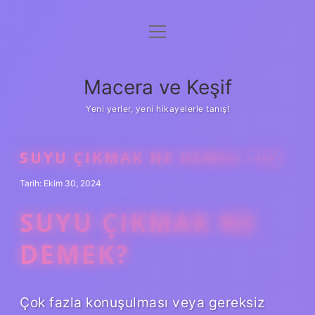
menüyü
Anasayfa
aç
Gizlilik Politikası
Macera ve Keşif
Yasal Uyarı
Yeni yerler, yeni hikayelerle tanış!
Hakkımızda
SUYU ÇIKMAK NE DEMEK TDK
Tarih: Ekim 30, 2024
SUYU ÇIKMAK NE
DEMEK?
Çok fazla konuşulması veya gereksiz