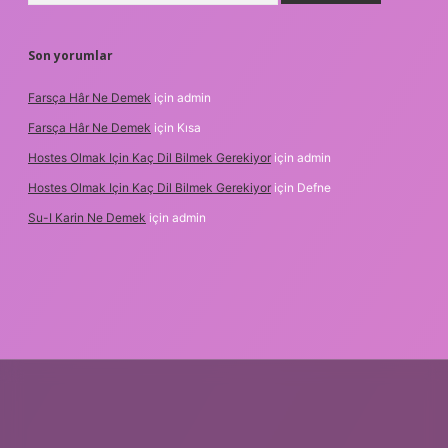
Son yorumlar
Farsça Hâr Ne Demek
için
admin
Farsça Hâr Ne Demek
için
Kısa
Hostes Olmak Için Kaç Dil Bilmek Gerekiyor
için
admin
Hostes Olmak Için Kaç Dil Bilmek Gerekiyor
için
Defne
Su-I Karin Ne Demek
için
admin
yz
m elexbet