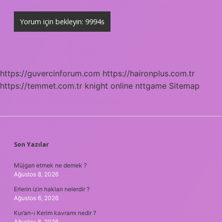
https://guvercinforum.com
https://haironplus.com.tr
https://temmet.com.tr
knight online
nttgame
Sitemap
SIDEBAR
Son Yazılar
Müjgan etmek ne demek ?
Ağustos 8, 2026
Erlerin izin hakları nelerdir ?
Ağustos 6, 2026
Kur’an-ı Kerim kavramı nedir ?
Ağustos 6, 2026