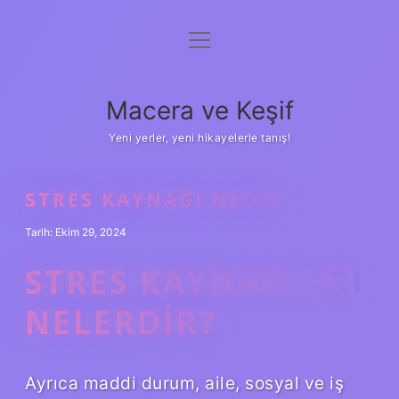
menüyü
Anasayfa
aç
Gizlilik Politikası
Macera ve Keşif
Yasal Uyarı
Yeni yerler, yeni hikayelerle tanış!
Hakkımızda
STRES KAYNAĞI NEDIR
Tarih: Ekim 29, 2024
STRES KAYNAKLARI
NELERDIR?
Ayrıca maddi durum, aile, sosyal ve iş