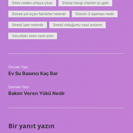
Stres neden ortaya çıkar
Strese hangi vitamin iyi gelir
Strese yol açan faktörler nelerdir
Stresin 3 aşaması nedir
Stresli işler nelerdir
Stresli olduğumu nasıl anlarım
Vücuttaki stres nasıl atılır
Önceki Yazı
Ev Su Basıncı Kaç Bar
Sonraki Yazı
Bakım Veren Yükü Nedir
Bir yanıt yazın