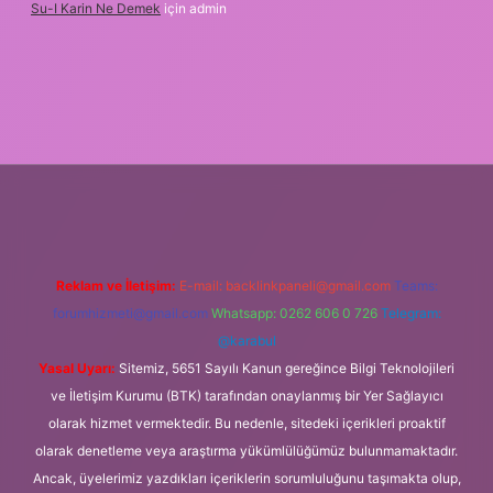
Su-I Karin Ne Demek
için
admin
exbet
Reklam ve İletişim:
E-mail:
backlinkpaneli@gmail.com
Teams:
forumhizmeti@gmail.com
Whatsapp: 0262 606 0 726
Telegram:
@karabul
Yasal Uyarı:
Sitemiz, 5651 Sayılı Kanun gereğince Bilgi Teknolojileri
ve İletişim Kurumu (BTK) tarafından onaylanmış bir Yer Sağlayıcı
olarak hizmet vermektedir. Bu nedenle, sitedeki içerikleri proaktif
olarak denetleme veya araştırma yükümlülüğümüz bulunmamaktadır.
Ancak, üyelerimiz yazdıkları içeriklerin sorumluluğunu taşımakta olup,