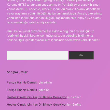
Sitemiz, 5651 Sayılı Kanun gereğince Bilgi Teknolojileri ve İletişim
Kurumu (BTK) tarafından onaylanmış bir Yer Sağlayıcı olarak hizmet
vermektedir. Bu nedenle, sitedeki içerikleri proaktif olarak denetleme
veya araştırma yükümlülüğümüz bulunmamaktadır. Ancak, üyelerimiz
yazdıkları içeriklerin sorumluluğunu taşımakta olup, siteye üye olarak
bu sorumluluğu kabul etmiş sayılırlar.
Hukuka ve yasal düzenlemelere aykırı olduğunu düşündüğünüz
içerikleri,
backlinkpanelicomtr@gmail.com
adresine bildirmeniz
halinde, ilgili içerikler yasal süre içerisinde sitemizden kaldırılacaktır.
Arama
Son yorumlar
Farsça Hâr Ne Demek
için
admin
Farsça Hâr Ne Demek
için
Kısa
Hostes Olmak Için Kaç Dil Bilmek Gerekiyor
için
admin
Hostes Olmak Için Kaç Dil Bilmek Gerekiyor
için
Defne