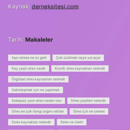
Kaynak:
derneksitesi.com
Tarih:
Makaleler
Aşırı strese ne iyi gelir
Çok üzülmek neye yol açar
Kaç çeşit stres vardır
Kronik stres kaynakları nelerdir
Örgütsel stres kaynakları nelerdir
Sakinleşmek için ne yapılmalı
Sebepsiz yere stres neden olur
Stres çeşitleri nelerdir
Stres en çok hangi organı etkiler
Stres için ne yemeli
Stres kaynakları nelerdir
Stres ne üretir