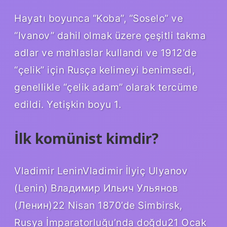
Hayatı boyunca “Koba”, “Soselo” ve
“Ivanov” dahil olmak üzere çeşitli takma
adlar ve mahlaslar kullandı ve 1912’de
“çelik” için Rusça kelimeyi benimsedi,
genellikle “çelik adam” olarak tercüme
edildi. Yetişkin boyu 1.
İlk komünist kimdir?
Vladimir LeninVladimir İlyiç Ulyanov
(Lenin) Владимир Ильич Ульянов
(Ленин)22 Nisan 1870’de Simbirsk,
Rusya İmparatorluğu’nda doğdu21 Ocak