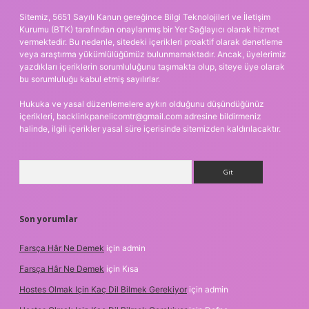
Sitemiz, 5651 Sayılı Kanun gereğince Bilgi Teknolojileri ve İletişim
Kurumu (BTK) tarafından onaylanmış bir Yer Sağlayıcı olarak hizmet
vermektedir. Bu nedenle, sitedeki içerikleri proaktif olarak denetleme
veya araştırma yükümlülüğümüz bulunmamaktadır. Ancak, üyelerimiz
yazdıkları içeriklerin sorumluluğunu taşımakta olup, siteye üye olarak
bu sorumluluğu kabul etmiş sayılırlar.
Hukuka ve yasal düzenlemelere aykırı olduğunu düşündüğünüz
içerikleri,
backlinkpanelicomtr@gmail.com
adresine bildirmeniz
halinde, ilgili içerikler yasal süre içerisinde sitemizden kaldırılacaktır.
Arama
Son yorumlar
Farsça Hâr Ne Demek
için
admin
Farsça Hâr Ne Demek
için
Kısa
Hostes Olmak Için Kaç Dil Bilmek Gerekiyor
için
admin