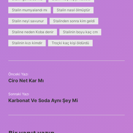
Stalin mumyalandı mı
Stalin nasıl ölmüştür
Stalin neyi savunur
Stalinden sonra kim geldi
Staline neden Koba denir
Stalinin boyu kaç cm
Stalinin kızı kimdir
Troçki kaç kişi öldürdü
Önceki Yazı
Ciro Net Kar Mı
Sonraki Yazı
Karbonat Ve Soda Aynı Şey Mi