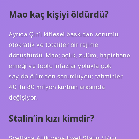
Mao kaç kişiyi öldürdü?
Ayrıca Çin’i kitlesel baskıdan sorumlu
otokratik ve totaliter bir rejime
dönüştürdü. Mao; açlık, zulüm, hapishane
emeği ve toplu infazlar yoluyla çok
sayıda ölümden sorumluydu; tahminler
40 ila 80 milyon kurban arasında
değişiyor.
Stalin’in kızı kimdir?
Svetlana AlliluyevaJosef Stalin / Kızı