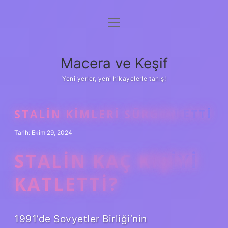
menüyü
Anasayfa
aç
Gizlilik Politikası
Macera ve Keşif
Yasal Uyarı
Yeni yerler, yeni hikayelerle tanış!
Hakkımızda
STALIN KIMLERI SÜRGÜN ETTI
Tarih: Ekim 29, 2024
STALIN KAÇ KIŞIYI
KATLETTI?
1991’de Sovyetler Birliği’nin