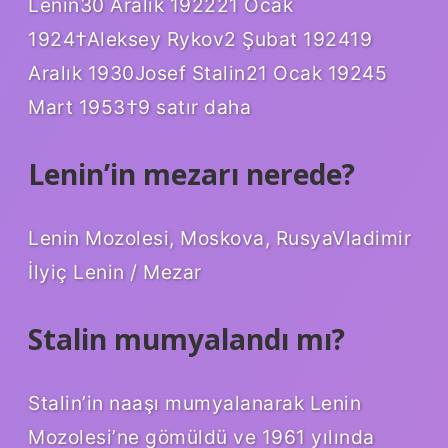
Lenin30 Aralık 192221 Ocak
1924†Aleksey Rykov2 Şubat 192419
Aralık 1930Josef Stalin21 Ocak 19245
Mart 1953†9 satır daha
Lenin’in mezarı nerede?
Lenin Mozolesi, Moskova, RusyaVladimir
İlyiç Lenin / Mezar
Stalin mumyalandı mı?
Stalin’in naaşı mumyalanarak Lenin
Mozolesi’ne gömüldü ve 1961 yılında