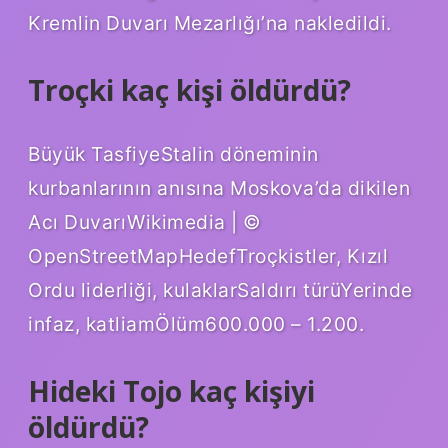
Kremlin Duvarı Mezarlığı’na nakledildi.
Troçki kaç kişi öldürdü?
Büyük TasfiyeStalin döneminin
kurbanlarının anısına Moskova’da dikilen
Acı DuvarıWikimedia | ©
OpenStreetMapHedefTroçkistler, Kızıl
Ordu liderliği, kulaklarSaldırı türüYerinde
infaz, katliamÖlüm600.000 – 1.200.
Hideki Tojo kaç kişiyi
öldürdü?