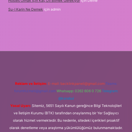
Hostes Olmak Için Kaç Dil Bilmek Gerekiyor
için
Defne
Su-I Karin Ne Demek
için
admin
lexbet
Reklam ve İletişim:
E-mail:
backlinkpaneli@gmail.com
Teams:
forumhizmeti@gmail.com
Whatsapp: 0262 606 0 726
Telegram:
@karabul
Yasal Uyarı:
Sitemiz, 5651 Sayılı Kanun gereğince Bilgi Teknolojileri
ve İletişim Kurumu (BTK) tarafından onaylanmış bir Yer Sağlayıcı
olarak hizmet vermektedir. Bu nedenle, sitedeki içerikleri proaktif
olarak denetleme veya araştırma yükümlülüğümüz bulunmamaktadır.