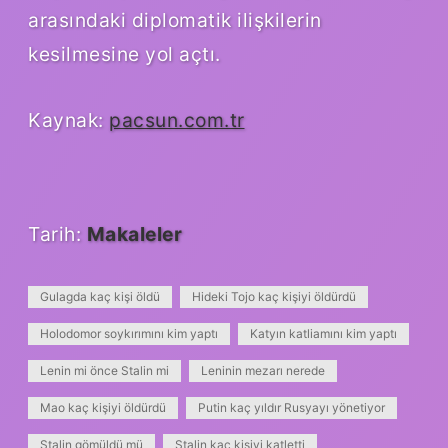
arasındaki diplomatik ilişkilerin
kesilmesine yol açtı.
Kaynak:
pacsun.com.tr
Tarih:
Makaleler
Gulagda kaç kişi öldü
Hideki Tojo kaç kişiyi öldürdü
Holodomor soykırımını kim yaptı
Katyın katliamını kim yaptı
Lenin mi önce Stalin mi
Leninin mezarı nerede
Mao kaç kişiyi öldürdü
Putin kaç yıldır Rusyayı yönetiyor
Stalin gömüldü mü
Stalin kaç kişiyi katletti