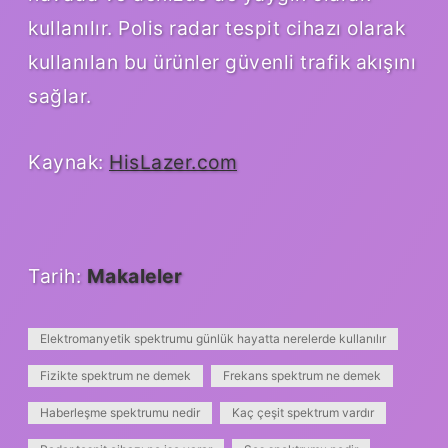
kullanılır. Polis radar tespit cihazı olarak
kullanılan bu ürünler güvenli trafik akışını
sağlar.
Kaynak:
HisLazer.com
Tarih:
Makaleler
Elektromanyetik spektrumu günlük hayatta nerelerde kullanılır
Fizikte spektrum ne demek
Frekans spektrum ne demek
Haberleşme spektrumu nedir
Kaç çeşit spektrum vardır