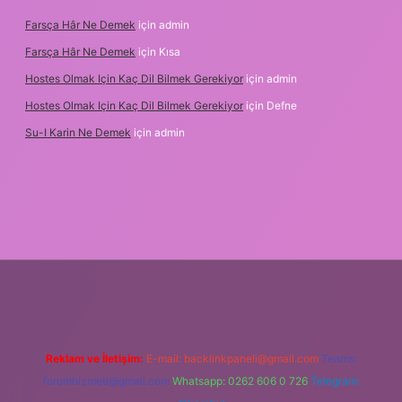
Farsça Hâr Ne Demek
için
admin
Farsça Hâr Ne Demek
için
Kısa
Hostes Olmak Için Kaç Dil Bilmek Gerekiyor
için
admin
Hostes Olmak Için Kaç Dil Bilmek Gerekiyor
için
Defne
Su-I Karin Ne Demek
için
admin
elexbet
Reklam ve İletişim:
E-mail:
backlinkpaneli@gmail.com
Teams:
forumhizmeti@gmail.com
Whatsapp: 0262 606 0 726
Telegram: