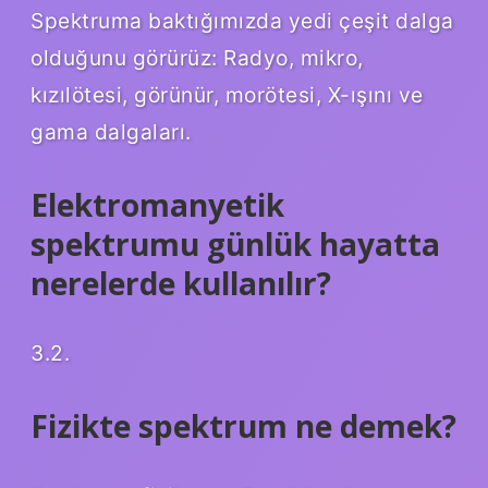
Spektruma baktığımızda yedi çeşit dalga
olduğunu görürüz: Radyo, mikro,
kızılötesi, görünür, morötesi, X-ışını ve
gama dalgaları.
Elektromanyetik
spektrumu günlük hayatta
nerelerde kullanılır?
3.2.
Fizikte spektrum ne demek?