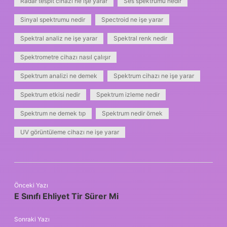
Radar tespit cihazı ne işe yarar
Ses spektrumu nedir
Sinyal spektrumu nedir
Spectroid ne işe yarar
Spektral analiz ne işe yarar
Spektral renk nedir
Spektrometre cihazı nasıl çalışır
Spektrum analizi ne demek
Spektrum cihazı ne işe yarar
Spektrum etkisi nedir
Spektrum izleme nedir
Spektrum ne demek tıp
Spektrum nedir örnek
UV görüntüleme cihazı ne işe yarar
Önceki Yazı
E Sınıfı Ehliyet Tir Sürer Mi
Sonraki Yazı