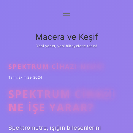
menüyü
Anasayfa
aç
Gizlilik Politikası
Macera ve Keşif
Yasal Uyarı
Yeni yerler, yeni hikayelerle tanış!
Hakkımızda
SPEKTRUM CIHAZI NEDIR
Tarih: Ekim 29, 2024
SPEKTRUM CIHAZI
NE IŞE YARAR?
Spektrometre, ışığın bileşenlerini