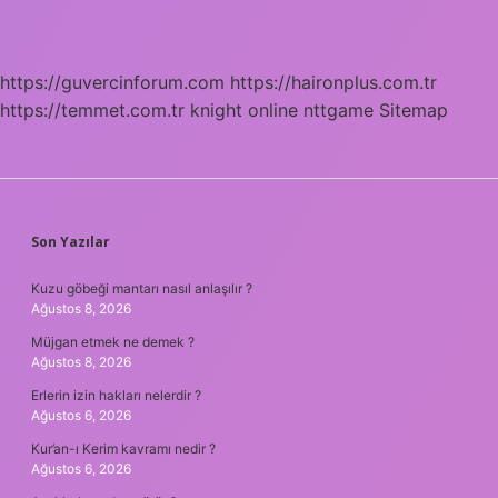
https://guvercinforum.com
https://haironplus.com.tr
https://temmet.com.tr
knight online
nttgame
Sitemap
SIDEBAR
Son Yazılar
Kuzu göbeği mantarı nasıl anlaşılır ?
Ağustos 8, 2026
Müjgan etmek ne demek ?
Ağustos 8, 2026
Erlerin izin hakları nelerdir ?
Ağustos 6, 2026
Kur’an-ı Kerim kavramı nedir ?
Ağustos 6, 2026