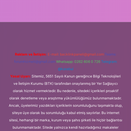
z
m elexbet
Reklam ve İletişim:
E-mail:
backlinkpaneli@gmail.com
Teams:
forumhizmeti@gmail.com
Whatsapp: 0262 606 0 726
Telegram:
@karabul
Yasal Uyarı:
Sitemiz, 5651 Sayılı Kanun gereğince Bilgi Teknolojileri
ve İletişim Kurumu (BTK) tarafından onaylanmış bir Yer Sağlayıcı
olarak hizmet vermektedir. Bu nedenle, sitedeki içerikleri proaktif
olarak denetleme veya araştırma yükümlülüğümüz bulunmamaktadır.
Ancak, üyelerimiz yazdıkları içeriklerin sorumluluğunu taşımakta olup,
siteye üye olarak bu sorumluluğu kabul etmiş sayılırlar. Bu internet
sitesi, herhangi bir marka, kurum veya şahıs şirketi ile hiçbir bağlantısı
bulunmamaktadır. Sitede yalnızca kendi hazırladığımız makaleler