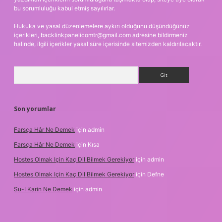
bu sorumluluğu kabul etmiş sayılırlar.
Hukuka ve yasal düzenlemelere aykırı olduğunu düşündüğünüz
içerikleri,
backlinkpanelicomtr@gmail.com
adresine bildirmeniz
halinde, ilgili içerikler yasal süre içerisinde sitemizden kaldırılacaktır.
Arama
Son yorumlar
Farsça Hâr Ne Demek
için
admin
Farsça Hâr Ne Demek
için
Kısa
Hostes Olmak Için Kaç Dil Bilmek Gerekiyor
için
admin
Hostes Olmak Için Kaç Dil Bilmek Gerekiyor
için
Defne
Su-I Karin Ne Demek
için
admin