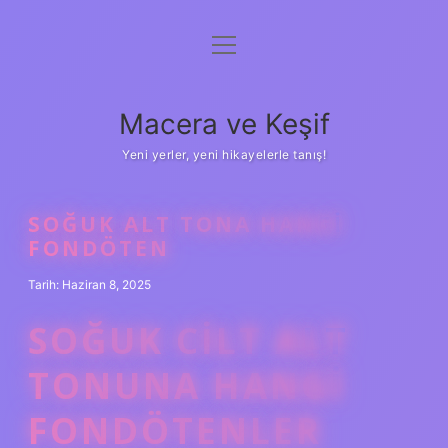
menüyü
Anasayfa
aç
Gizlilik Politikası
Macera ve Keşif
Yasal Uyarı
Yeni yerler, yeni hikayelerle tanış!
Hakkımızda
SOĞUK ALT TONA HANGI
FONDÖTEN
Tarih: Haziran 8, 2025
SOĞUK CILT ALT
TONUNA HANGI
FONDÖTENLER