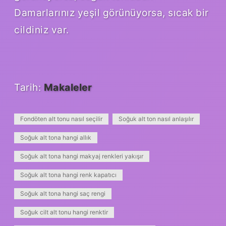
Damarlarınız yeşil görünüyorsa, sıcak bir
cildiniz var.
Tarih:
Makaleler
Fondöten alt tonu nasıl seçilir
Soğuk alt ton nasıl anlaşılır
Soğuk alt tona hangi allık
Soğuk alt tona hangi makyaj renkleri yakışır
Soğuk alt tona hangi renk kapatıcı
Soğuk alt tona hangi saç rengi
Soğuk cilt alt tonu hangi renktir