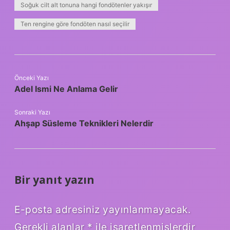
Soğuk cilt alt tonuna hangi fondötenler yakışır
Ten rengine göre fondöten nasıl seçilir
Önceki Yazı
Adel Ismi Ne Anlama Gelir
Sonraki Yazı
Ahşap Süsleme Teknikleri Nelerdir
Bir yanıt yazın
E-posta adresiniz yayınlanmayacak.
Gerekli alanlar
*
ile işaretlenmişlerdir