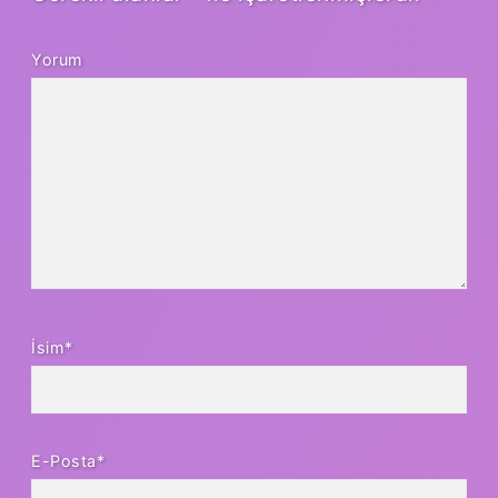
Yorum
İsim*
E-Posta*