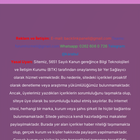
elexbet
Reklam ve İletişim:
E-mail:
backlinkpaneli@gmail.com
Teams:
forumhizmeti@gmail.com
Whatsapp: 0262 606 0 726
Telegram:
@karabul
Yasal Uyarı:
Sitemiz, 5651 Sayılı Kanun gereğince Bilgi Teknolojileri
ve İletişim Kurumu (BTK) tarafından onaylanmış bir Yer Sağlayıcı
olarak hizmet vermektedir. Bu nedenle, sitedeki içerikleri proaktif
olarak denetleme veya araştırma yükümlülüğümüz bulunmamaktadır.
Ancak, üyelerimiz yazdıkları içeriklerin sorumluluğunu taşımakta olup,
siteye üye olarak bu sorumluluğu kabul etmiş sayılırlar. Bu internet
sitesi, herhangi bir marka, kurum veya şahıs şirketi ile hiçbir bağlantısı
bulunmamaktadır. Sitede yalnızca kendi hazırladığımız makaleler
paylaşılmaktadır. Burada yer alan içerikler haber niteliği taşımamakta
olup, gerçek kurum ve kişiler hakkında paylaşım yapılmamaktadır.
Gerçek kurum ve kişiler ile isim benzerlikleri tamamen tesadüfidir.