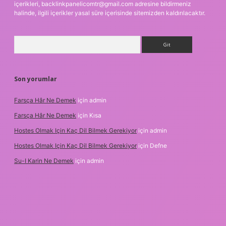
içerikleri,
backlinkpanelicomtr@gmail.com
adresine bildirmeniz
halinde, ilgili içerikler yasal süre içerisinde sitemizden kaldırılacaktır.
Arama
Son yorumlar
Farsça Hâr Ne Demek
için
admin
Farsça Hâr Ne Demek
için
Kısa
Hostes Olmak Için Kaç Dil Bilmek Gerekiyor
için
admin
Hostes Olmak Için Kaç Dil Bilmek Gerekiyor
için
Defne
Su-I Karin Ne Demek
için
admin