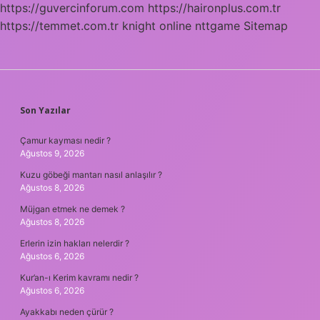
https://guvercinforum.com
https://haironplus.com.tr
https://temmet.com.tr
knight online
nttgame
Sitemap
SIDEBAR
Son Yazılar
Çamur kayması nedir ?
Ağustos 9, 2026
Kuzu göbeği mantarı nasıl anlaşılır ?
Ağustos 8, 2026
Müjgan etmek ne demek ?
Ağustos 8, 2026
Erlerin izin hakları nelerdir ?
Ağustos 6, 2026
Kur’an-ı Kerim kavramı nedir ?
Ağustos 6, 2026
Ayakkabı neden çürür ?