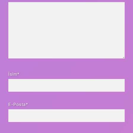
İsim*
E-Posta*