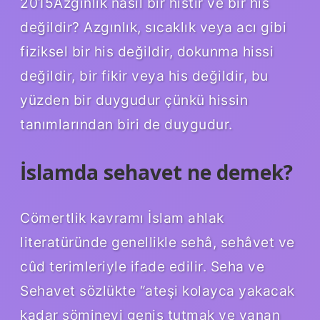
2015Azgınlık nasıl bir histir ve bir his
değildir? Azgınlık, sıcaklık veya acı gibi
fiziksel bir his değildir, dokunma hissi
değildir, bir fikir veya his değildir, bu
yüzden bir duygudur çünkü hissin
tanımlarından biri de duygudur.
İslamda sehavet ne demek?
Cömertlik kavramı İslam ahlak
literatüründe genellikle sehâ, sehâvet ve
cûd terimleriyle ifade edilir. Seha ve
Sehavet sözlükte “ateşi kolayca yakacak
kadar şömineyi geniş tutmak ve yanan