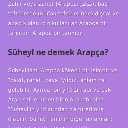
Ẓāhir veya Zaher (Arapça: ظاهر‎), bazı
tefsirlerde (Kur’an tefsirlerinde) dışsal ve
apaçık olan için kullanılan Arapça bir
terimdir. Arapça bir terimdir.
Süheyl ne demek Arapça?
Suheyl ismi Arapça kökenli bir isimdir ve
“basit, rahat” veya “yıldız” anlamına
gelebilir. Ayrıca, bir yıldızın adı ve eski
Arap şairlerinden birinin lakabı olan
“Suheyl’in yıldızı”ndan da türetilmiş
olabilir. Süheyl isminin diğer anlamları: