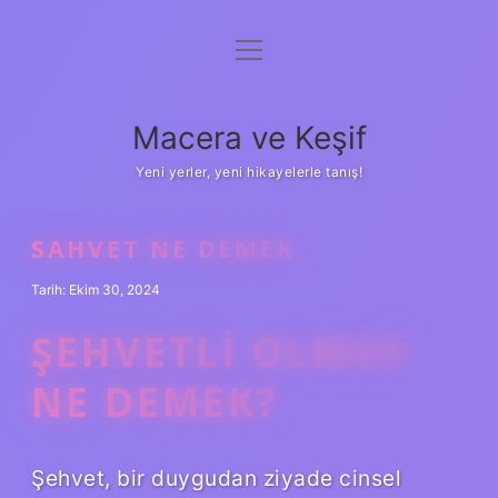
menüyü
Anasayfa
aç
Gizlilik Politikası
Macera ve Keşif
Yasal Uyarı
Yeni yerler, yeni hikayelerle tanış!
Hakkımızda
SAHVET NE DEMEK
Tarih: Ekim 30, 2024
ŞEHVETLI OLMAK
NE DEMEK?
Şehvet, bir duygudan ziyade cinsel