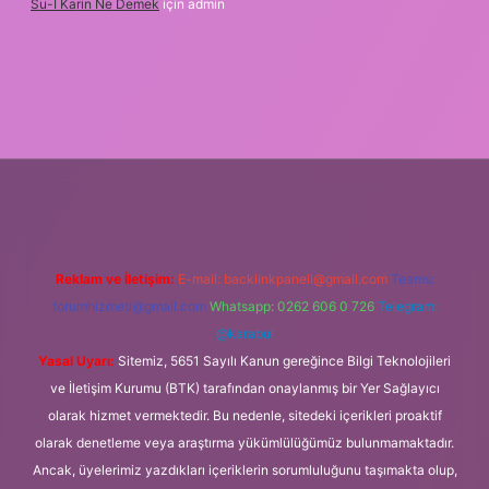
Su-I Karin Ne Demek
için
admin
lexbet
Reklam ve İletişim:
E-mail:
backlinkpaneli@gmail.com
Teams:
forumhizmeti@gmail.com
Whatsapp: 0262 606 0 726
Telegram:
@karabul
Yasal Uyarı:
Sitemiz, 5651 Sayılı Kanun gereğince Bilgi Teknolojileri
ve İletişim Kurumu (BTK) tarafından onaylanmış bir Yer Sağlayıcı
olarak hizmet vermektedir. Bu nedenle, sitedeki içerikleri proaktif
olarak denetleme veya araştırma yükümlülüğümüz bulunmamaktadır.
Ancak, üyelerimiz yazdıkları içeriklerin sorumluluğunu taşımakta olup,