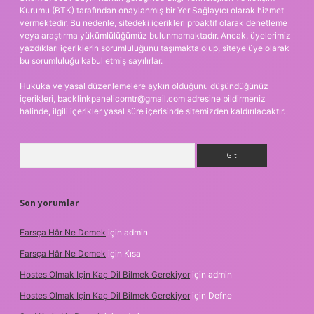
Kurumu (BTK) tarafından onaylanmış bir Yer Sağlayıcı olarak hizmet
vermektedir. Bu nedenle, sitedeki içerikleri proaktif olarak denetleme
veya araştırma yükümlülüğümüz bulunmamaktadır. Ancak, üyelerimiz
yazdıkları içeriklerin sorumluluğunu taşımakta olup, siteye üye olarak
bu sorumluluğu kabul etmiş sayılırlar.
Hukuka ve yasal düzenlemelere aykırı olduğunu düşündüğünüz
içerikleri,
backlinkpanelicomtr@gmail.com
adresine bildirmeniz
halinde, ilgili içerikler yasal süre içerisinde sitemizden kaldırılacaktır.
Arama
Son yorumlar
Farsça Hâr Ne Demek
için
admin
Farsça Hâr Ne Demek
için
Kısa
Hostes Olmak Için Kaç Dil Bilmek Gerekiyor
için
admin
Hostes Olmak Için Kaç Dil Bilmek Gerekiyor
için
Defne