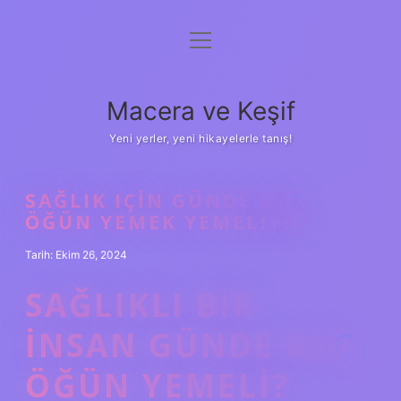
menüyü
Anasayfa
aç
Gizlilik Politikası
Macera ve Keşif
Yasal Uyarı
Yeni yerler, yeni hikayelerle tanış!
Hakkımızda
SAĞLIK IÇIN GÜNDE KAÇ
ÖĞÜN YEMEK YEMELIYIZ
Tarih: Ekim 26, 2024
SAĞLIKLI BIR
INSAN GÜNDE KAÇ
ÖĞÜN YEMELI?