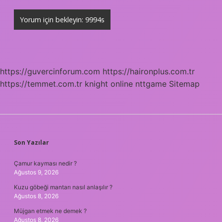
https://guvercinforum.com
https://haironplus.com.tr
https://temmet.com.tr
knight online
nttgame
Sitemap
SIDEBAR
Son Yazılar
Çamur kayması nedir ?
Ağustos 9, 2026
Kuzu göbeği mantarı nasıl anlaşılır ?
Ağustos 8, 2026
Müjgan etmek ne demek ?
Ağustos 8, 2026