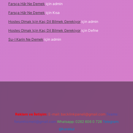
Farsça Hâr Ne Demek
için
admin
Farsça Hâr Ne Demek
için
Kısa
Hostes Olmak Için Kaç Dil Bilmek Gerekiyor
için
admin
Hostes Olmak Için Kaç Dil Bilmek Gerekiyor
için
Defne
Su-I Karin Ne Demek
için
admin
xbet
Reklam ve İletişim:
E-mail:
backlinkpaneli@gmail.com
Teams:
forumhizmeti@gmail.com
Whatsapp: 0262 606 0 726
Telegram:
@karabul