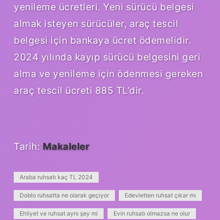
yenileme ücretleri. Yeni sürücü belgesi
almak isteyen sürücüler, araç tescil
belgesi için bankaya ücret ödemelidir.
2024 yılında kayıp sürücü belgesini geri
alma ve yenileme için ödenmesi gereken
araç tescil ücreti 885 TL’dir.
Tarih:
Makaleler
Araba ruhsatı kaç TL 2024
Doblo ruhsatta ne olarak geçiyor
Edevletten ruhsat çıkar mı
Ehliyet ve ruhsat aynı şey mi
Evin ruhsatı olmazsa ne olur