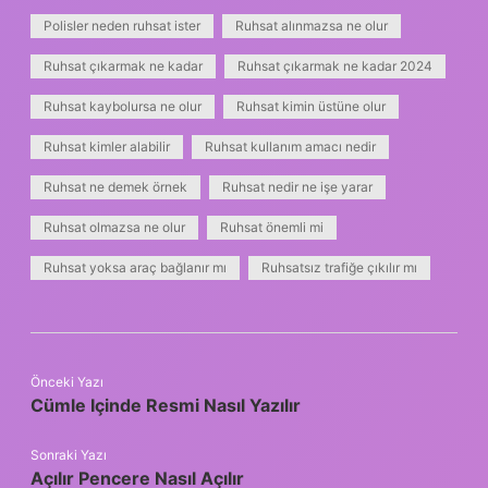
Polisler neden ruhsat ister
Ruhsat alınmazsa ne olur
Ruhsat çıkarmak ne kadar
Ruhsat çıkarmak ne kadar 2024
Ruhsat kaybolursa ne olur
Ruhsat kimin üstüne olur
Ruhsat kimler alabilir
Ruhsat kullanım amacı nedir
Ruhsat ne demek örnek
Ruhsat nedir ne işe yarar
Ruhsat olmazsa ne olur
Ruhsat önemli mi
Ruhsat yoksa araç bağlanır mı
Ruhsatsız trafiğe çıkılır mı
Önceki Yazı
Cümle Içinde Resmi Nasıl Yazılır
Sonraki Yazı
Açılır Pencere Nasıl Açılır