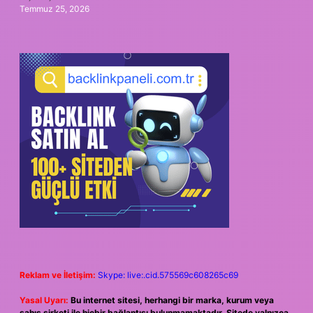
Temmuz 25, 2026
Reklam ve İletişim:
Skype: live:.cid.575569c608265c69
Yasal Uyarı:
Bu internet sitesi, herhangi bir marka, kurum veya
şahıs şirketi ile hiçbir bağlantısı bulunmamaktadır. Sitede yalnızca