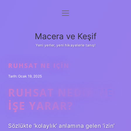
menüyü
Anasayfa
aç
Gizlilik Politikası
Macera ve Keşif
Yasal Uyarı
Yeni yerler, yeni hikayelerle tanış!
Hakkımızda
RUHSAT NE IÇIN
Tarih: Ocak 19, 2025
RUHSAT NEDIR NE
IŞE YARAR?
Sözlükte ‘kolaylık’ anlamına gelen ‘izin’