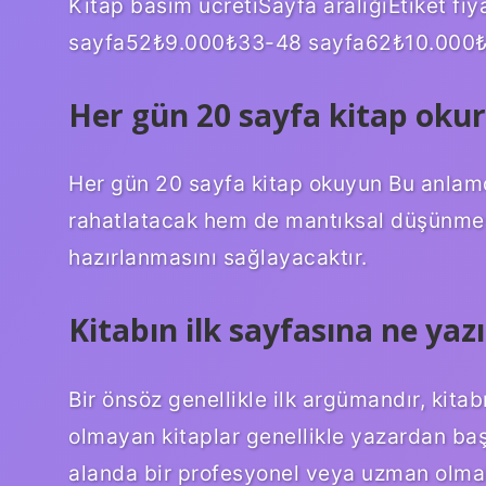
Kitap basım ücretiSayfa aralığıEtiket 
sayfa52₺9.000₺33-48 sayfa62₺10.000₺
Her gün 20 sayfa kitap okur
Her gün 20 sayfa kitap okuyun Bu anlamd
rahatlatacak hem de mantıksal düşünmes
hazırlanmasını sağlayacaktır.
Kitabın ilk sayfasına ne yazı
Bir önsöz genellikle ilk argümandır, kita
olmayan kitaplar genellikle yazardan başk
alanda bir profesyonel veya uzman olmal