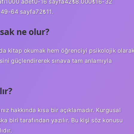
fiyatı1000 adet0-16 sayfa42₺8.000₺16-32
49-64 sayfa72₺11.
sak ne olur?
a kitap okumak hem öğrenciyi psikolojik olara
ini güçlendirerek sınava tam anlamıyla
lır?
bınız hakkında kısa bir açıklamadır. Kurgusal
a biri tarafından yazılır. Bu kişi söz konusu
ıdır.