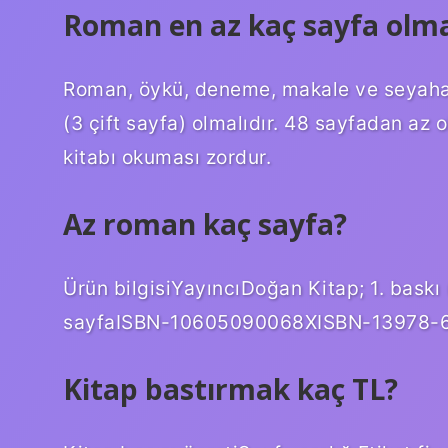
Roman en az kaç sayfa olma
Roman, öykü, deneme, makale ve seyahat
(3 çift sayfa) olmalıdır. 48 sayfadan az 
kitabı okuması zordur.
Az roman kaç sayfa?
Ürün bilgisiYayıncıDoğan Kitap; 1. baskı
sayfaISBN-10605090068XISBN-13978-6
Kitap bastırmak kaç TL?