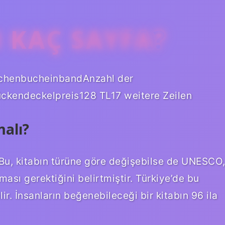
 KAÇ SAYFA?
chenbucheinbandAnzahl der
ckendeckelpreis128 TL17 weitere Zeilen
malı?
 Bu, kitabın türüne göre değişebilse de UNESCO
ası gerektiğini belirtmiştir. Türkiye’de bu
r. İnsanların beğenebileceği bir kitabın 96 ila