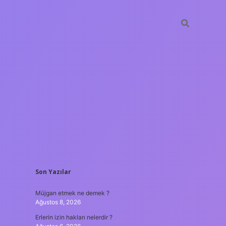
SIDEBAR
Son Yazılar
et casino
ilbet yeni giriş
Betexper giriş adresi
betexper.xyz
m e
Müjgan etmek ne demek ?
Ağustos 8, 2026
Erlerin izin hakları nelerdir ?