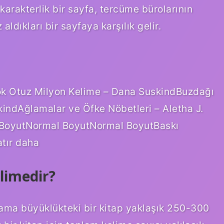
rakterlik bir sayfa, tercüme bürolarının
ldıkları bir sayfaya karşılık gelir.
 Çok Otuz Milyon Kelime – Dana SuskindBuzdağı
indAğlamalar ve Öfke Nöbetleri – Aletha J.
erBoyutNormal BoyutNormal BoyutBaskı
tır daha
elimedir?
ama büyüklükteki bir kitap yaklaşık 250-300