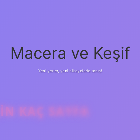
Macera ve Keşif
Yeni yerler, yeni hikayelerle tanış!
IN KAÇ SAYFA
betci
vd casino
ilb