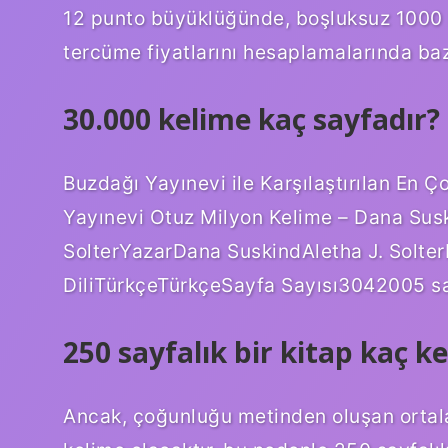
12 punto büyüklüğünde, boşluksuz 1000 ka
tercüme fiyatlarını hesaplamalarında baz a
30.000 kelime kaç sayfadır?
Buzdağı Yayınevi ile Karşılaştırılan En
Yayınevi Otuz Milyon Kelime – Dana Susk
SolterYazarDana SuskindAletha J. Solt
DiliTürkçeTürkçeSayfa Sayısı3042005 sa
250 sayfalık bir kitap kaç k
Ancak, çoğunluğu metinden oluşan ortal