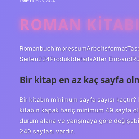
Tarih: Ekim 26, 2024
ROMAN KITABI
RomanbuchImpressumArbeitsformatTas
Seiten224ProduktdetailsAlter EinbandRü
Bir kitap en az kaç sayfa ol
Bir kitabın minimum sayfa sayısı kaçtır?
kitabın kapak hariç minimum 49 sayfa olm
durum alana ve yarışmaya göre değişebili
240 sayfası vardır.