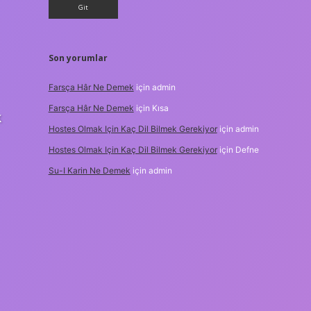
Son yorumlar
Farsça Hâr Ne Demek
için
admin
Farsça Hâr Ne Demek
için
Kısa
k
Hostes Olmak Için Kaç Dil Bilmek Gerekiyor
için
admin
Hostes Olmak Için Kaç Dil Bilmek Gerekiyor
için
Defne
Su-I Karin Ne Demek
için
admin