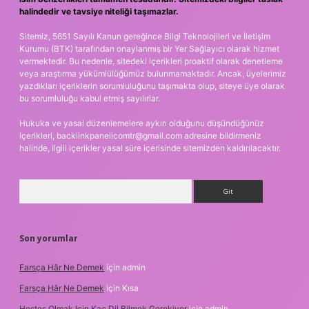
halindedir ve tavsiye niteliği taşımazlar.
Sitemiz, 5651 Sayılı Kanun gereğince Bilgi Teknolojileri ve İletişim
Kurumu (BTK) tarafından onaylanmış bir Yer Sağlayıcı olarak hizmet
vermektedir. Bu nedenle, sitedeki içerikleri proaktif olarak denetleme
veya araştırma yükümlülüğümüz bulunmamaktadır. Ancak, üyelerimiz
yazdıkları içeriklerin sorumluluğunu taşımakta olup, siteye üye olarak
bu sorumluluğu kabul etmiş sayılırlar.
Hukuka ve yasal düzenlemelere aykırı olduğunu düşündüğünüz
içerikleri,
backlinkpanelicomtr@gmail.com
adresine bildirmeniz
halinde, ilgili içerikler yasal süre içerisinde sitemizden kaldırılacaktır.
Arama
Son yorumlar
Farsça Hâr Ne Demek
için
admin
Farsça Hâr Ne Demek
için
Kısa
Hostes Olmak Için Kaç Dil Bilmek Gerekiyor
için
admin