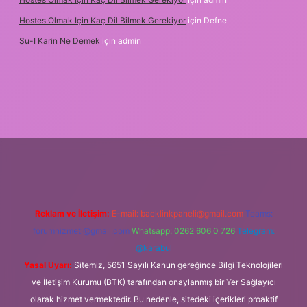
Hostes Olmak Için Kaç Dil Bilmek Gerekiyor
için
Defne
Su-I Karin Ne Demek
için
admin
z
m elexbet
Reklam ve İletişim:
E-mail:
backlinkpaneli@gmail.com
Teams:
forumhizmeti@gmail.com
Whatsapp: 0262 606 0 726
Telegram:
@karabul
Yasal Uyarı:
Sitemiz, 5651 Sayılı Kanun gereğince Bilgi Teknolojileri
ve İletişim Kurumu (BTK) tarafından onaylanmış bir Yer Sağlayıcı
olarak hizmet vermektedir. Bu nedenle, sitedeki içerikleri proaktif