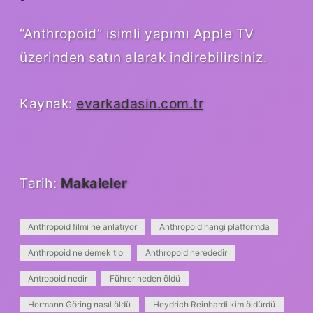
“Anthropoid” isimli yapımı Apple TV
üzerinden satın alarak indirebilirsiniz.
Kaynak:
evarkadasin.com.tr
Tarih:
Makaleler
Anthropoid filmi ne anlatıyor
Anthropoid hangi platformda
Anthropoid ne demek tıp
Anthropoid nerededir
Antropoid nedir
Führer neden öldü
Hermann Göring nasıl öldü
Heydrich Reinhardi kim öldürdü