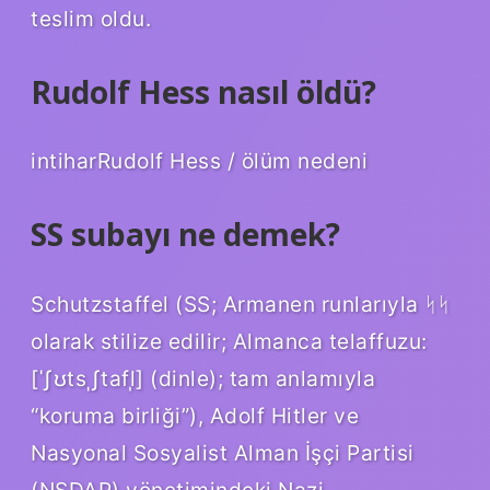
teslim oldu.
Rudolf Hess nasıl öldü?
intiharRudolf Hess / ölüm nedeni
SS subayı ne demek?
Schutzstaffel (SS; Armanen runlarıyla ᛋᛋ
olarak stilize edilir; Almanca telaffuzu:
[ˈʃʊtsˌʃtafl̩] (dinle); tam anlamıyla
“koruma birliği”), Adolf Hitler ve
Nasyonal Sosyalist Alman İşçi Partisi