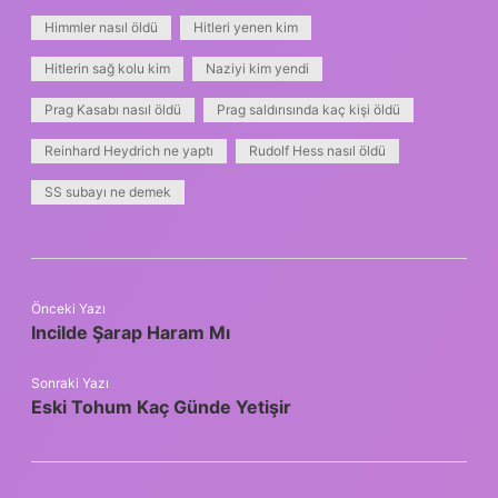
Himmler nasıl öldü
Hitleri yenen kim
Hitlerin sağ kolu kim
Naziyi kim yendi
Prag Kasabı nasıl öldü
Prag saldırısında kaç kişi öldü
Reinhard Heydrich ne yaptı
Rudolf Hess nasıl öldü
SS subayı ne demek
Önceki Yazı
Incilde Şarap Haram Mı
Sonraki Yazı
Eski Tohum Kaç Günde Yetişir