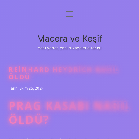
menüyü
Anasayfa
aç
Gizlilik Politikası
Macera ve Keşif
Yasal Uyarı
Yeni yerler, yeni hikayelerle tanış!
Hakkımızda
REINHARD HEYDRICH NASIL
ÖLDÜ
Tarih: Ekim 25, 2024
PRAG KASABI NASIL
ÖLDÜ?