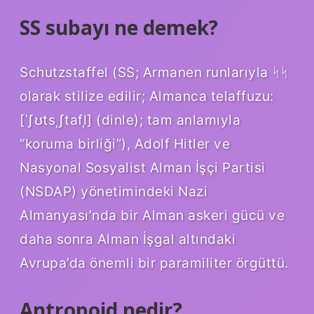
SS subayı ne demek?
Schutzstaffel (SS; Armanen runlarıyla ᛋᛋ
olarak stilize edilir; Almanca telaffuzu:
[ˈʃʊtsˌʃtafl̩] (dinle); tam anlamıyla
“koruma birliği”), Adolf Hitler ve
Nasyonal Sosyalist Alman İşçi Partisi
(NSDAP) yönetimindeki Nazi
Almanyası’nda bir Alman askeri gücü ve
daha sonra Alman İşgal altındaki
Avrupa’da önemli bir paramiliter örgüttü.
Antropoid nedir?