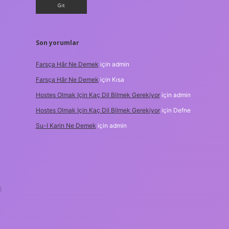
Son yorumlar
Farsça Hâr Ne Demek
için
admin
Farsça Hâr Ne Demek
için
Kısa
Hostes Olmak Için Kaç Dil Bilmek Gerekiyor
için
admin
Hostes Olmak Için Kaç Dil Bilmek Gerekiyor
için
Defne
Su-I Karin Ne Demek
için
admin
n