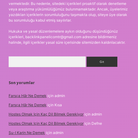
vermektedir. Bu nedenle, sitedeki içerikleri proaktif olarak denetleme
veya araştırma yükümlülüğümüz bulunmamaktadır. Ancak, üyelerimiz
yazdıkları içeriklerin sorumluluğunu taşımakta olup, siteye üye olarak
bu sorumluluğu kabul etmiş sayılırlar.
Hukuka ve yasal düzenlemelere aykırı olduğunu düşündüğünüz
içerikleri,
backlinkpanelicomtr@gmail.com
adresine bildirmeniz
halinde, ilgili içerikler yasal süre içerisinde sitemizden kaldırılacaktır.
Arama
Son yorumlar
Farsça Hâr Ne Demek
için
admin
Farsça Hâr Ne Demek
için
Kısa
Hostes Olmak Için Kaç Dil Bilmek Gerekiyor
için
admin
Hostes Olmak Için Kaç Dil Bilmek Gerekiyor
için
Defne
Su-I Karin Ne Demek
için
admin