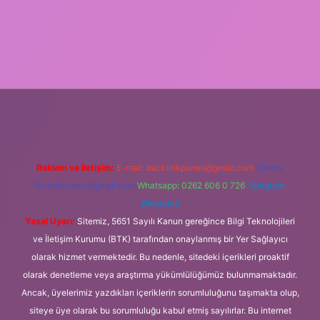
exbet
Reklam ve İletişim:
E-mail:
backlinkpaneli@gmail.com
Teams:
forumhizmeti@gmail.com
Whatsapp: 0262 606 0 726
Telegram:
@karabul
Yasal Uyarı:
Sitemiz, 5651 Sayılı Kanun gereğince Bilgi Teknolojileri
ve İletişim Kurumu (BTK) tarafından onaylanmış bir Yer Sağlayıcı
olarak hizmet vermektedir. Bu nedenle, sitedeki içerikleri proaktif
olarak denetleme veya araştırma yükümlülüğümüz bulunmamaktadır.
Ancak, üyelerimiz yazdıkları içeriklerin sorumluluğunu taşımakta olup,
siteye üye olarak bu sorumluluğu kabul etmiş sayılırlar. Bu internet