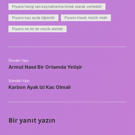
Piyano hangi ses kaynaklarına örnek olarak verilebilir
Piyano kaç ayda öğrenilir
Piyano klasik müzik midir
Piyano ne tür bir müzik aletidir
Önceki Yazı
Armut Nasıl Bir Ortamda Yetişir
Sonraki Yazı
Karbon Ayak Izi Kac Olmali
Bir yanıt yazın