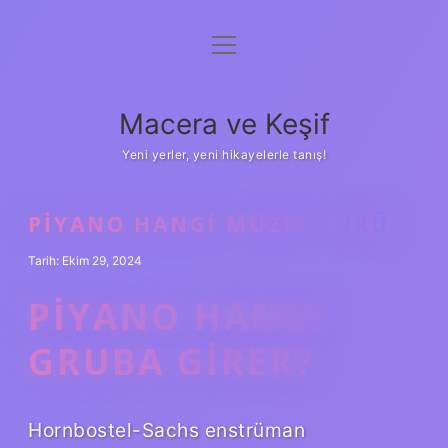
menüyü
Anasayfa
aç
Gizlilik Politikası
Macera ve Keşif
Yasal Uyarı
Yeni yerler, yeni hikayelerle tanış!
Hakkımızda
PIYANO HANGI MÜZIK TÜRÜ
Tarih: Ekim 29, 2024
PIYANO HANGI
GRUBA GIRER?
Hornbostel-Sachs enstrüman