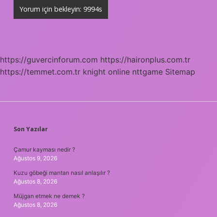
https://guvercinforum.com
https://haironplus.com.tr
https://temmet.com.tr
knight online
nttgame
Sitemap
SIDEBAR
Son Yazılar
Çamur kayması nedir ?
Ağustos 9, 2026
Kuzu göbeği mantarı nasıl anlaşılır ?
Ağustos 8, 2026
Müjgan etmek ne demek ?
Ağustos 8, 2026