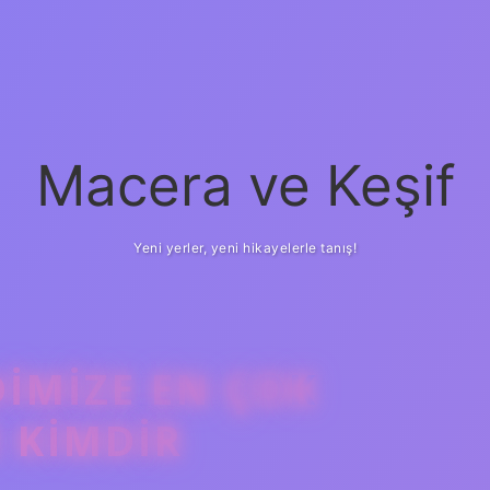
Macera ve Keşif
Yeni yerler, yeni hikayelerle tanış!
IMIZE EN ÇOK
betci
vd casino
i
 KIMDIR