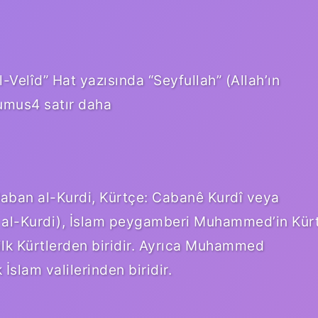
l-Velîd” Hat yazısında “Seyfullah” (Allah’ın
mus4 satır daha
 al-Kurdi), İslam peygamberi Muhammed’in Kür
ilk Kürtlerden biridir. Ayrıca Muhammed
 İslam valilerinden biridir.