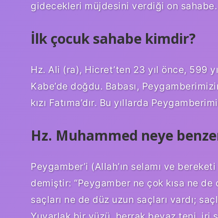
gidecekleri müjdesini verdiği on sahabe.
İlk çocuk sahabe kimdir?
Hz. Ali (ra), Hicret’ten 23 yıl önce, 599
Kabe’de doğdu. Babası, Peygamberimizin (
kızı Fatıma’dır. Bu yıllarda Peygamberimi
Hz. Muhammed neye benze
Peygamber’i (Allah’ın selamı ve bereketi
demiştir: “Peygamber ne çok kısa ne de ç
saçları ne de düz uzun saçları vardı; saçl
Yuvarlak bir yüzü, berrak beyaz teni, iri s