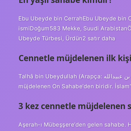
Ebu Ubeyde bin CerrahEbu Ubeyde bin C
ismiDoğum583 Mekke, Suudi Arabistan
Ubeyde Türbesi, Ürdün2 satır daha
Cennetle müjdelenen ilk kiş
Talhâ bin Ubeydullah (Arapça: طلحة بن عبيدالله‎) (d. 598, Mekke – ö. 7 Kasım 656), gökten
müjdelenen On Sahabe’den biridir. İslam’ı
3 kez cennetle müjdelenen 
Aşerah-ı Mübeşşere’den gelen sahabe. 