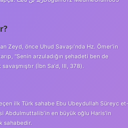
r?
lan Zeyd, önce Uhud Savaşı’nda Hz. Ömer’in
çıkarıp, “Senin arzuladığın şehadeti ben de
savaşmıştır (İbn Sa’d, III, 378).
geçen ilk Türk sahabe Ebu Ubeydullah Süreyc et
si Abdulmuttalib’in en büyük oğlu Haris’in
k sahabedir.