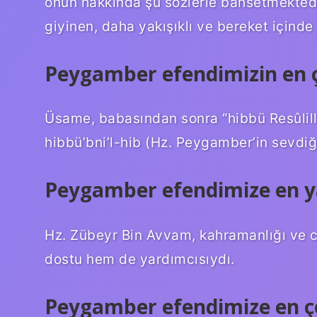
onun hakkında şu sözlerle bahsetmekted
giyinen, daha yakışıklı ve bereket içind
Peygamber efendimizin en ç
Üsame, babasından sonra “hibbü Resûlill
hibbü’bni’l-hib (Hz. Peygamber’in sevdiğ
Peygamber efendimize en y
Hz. Zübeyr Bin Avvam, kahramanlığı ve 
dostu hem de yardımcısıydı.
Peygamber efendimize en ço