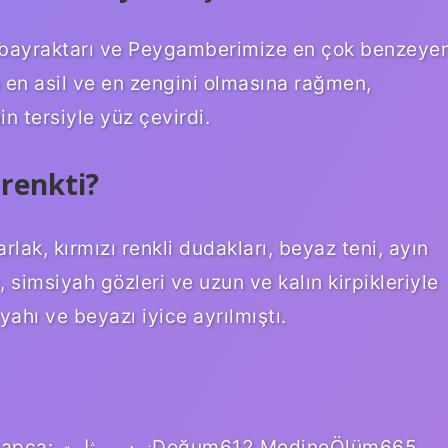
n bayraktarı ve Peygamberimize en çok benzeye
en asil ve en zengini olmasına rağmen,
 tersiyle yüz çevirdi.
renkti?
lak, kırmızı renkli dudakları, beyaz teni, ayın
, simsiyah gözleri ve uzun ve kalın kirpikleriyle
yahı ve beyazı iyice ayrılmıştı.
dineÖlüm665