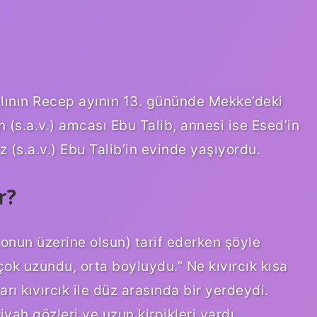
 yılının Recep ayının 13. gününde Mekke’deki
s.a.v.) amcası Ebu Talib, annesi ise Esed’in
z (s.a.v.) Ebu Talib’in evinde yaşıyordu.
r?
 onun üzerine olsun) tarif ederken şöyle
ok uzundu, orta boyluydu.” Ne kıvırcık kısa
arı kıvırcık ile düz arasında bir yerdeydi.
iyah gözleri ve uzun kirpikleri vardı.