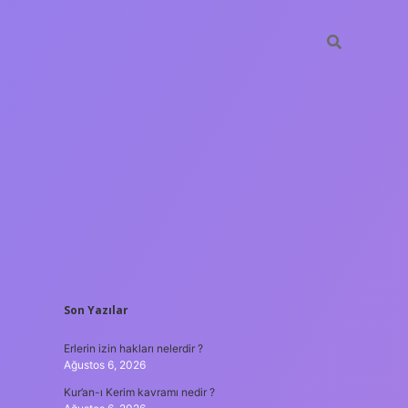
SIDEBAR
Son Yazılar
lbet casino
ilbet yeni giriş
Betexper giriş adresi
betexper.xyz
m
Erlerin izin hakları nelerdir ?
Ağustos 6, 2026
Kur’an-ı Kerim kavramı nedir ?