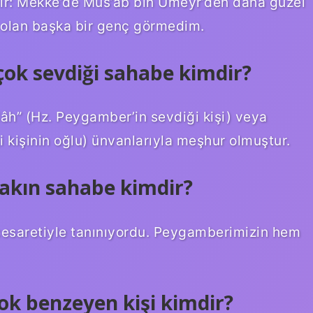
ir: Mekke’de Mus’ab bin Umeyr’den daha güzel
e olan başka bir genç görmedim.
ok sevdiği sahabe kimdir?
âh” (Hz. Peygamber’in sevdiği kişi) veya
i kişinin oğlu) ünvanlarıyla meşhur olmuştur.
akın sahabe kimdir?
cesaretiyle tanınıyordu. Peygamberimizin hem
k benzeyen kişi kimdir?