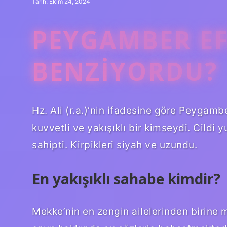
Tarih: Ekim 24, 2024
PEYGAMBER EF
BENZIYORDU?
Hz. Ali (r.a.)’nin ifadesine göre Peygambe
kuvvetli ve yakışıklı bir kimseydi. Cildi
sahipti. Kirpikleri siyah ve uzundu.
En yakışıklı sahabe kimdir?
Mekke’nin en zengin ailelerinden birin