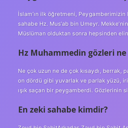
İslam’ın ilk öğretmeni, Peygamberimizi
sahabe Hz. Mus’ab bin Umeyr. Mekke’nin 
Müslüman olduktan sonra hepsinden elinin
Hz Muhammedin gözleri ne 
Ne çok uzun ne de çok kısaydı, berrak, par
on dördü gibi yuvarlak ve parlak yüzü, iri
ışık saçan bir peygamberdi. Gözlerinin si
En zeki sahabe kimdir?
Zeyd bin SabitArkadaş Zayd bin Sabit Arapça: زيد بن ثابتDoğum612 Me