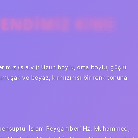
ENDIMIZ KIME
rimiz (s.a.v.): Uzun boylu, orta boylu, güçlü
 yumuşak ve beyaz, kırmızımsı bir renk tonuna
e mensuptu. İslam Peygamberi Hz. Muhammed,