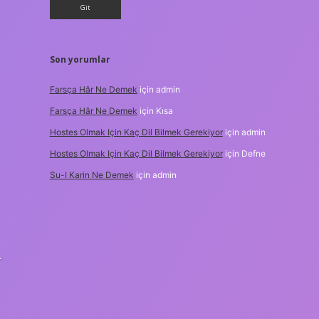
Son yorumlar
Farsça Hâr Ne Demek
için
admin
Farsça Hâr Ne Demek
için
Kısa
Hostes Olmak Için Kaç Dil Bilmek Gerekiyor
için
admin
Hostes Olmak Için Kaç Dil Bilmek Gerekiyor
için
Defne
Su-I Karin Ne Demek
için
admin
-