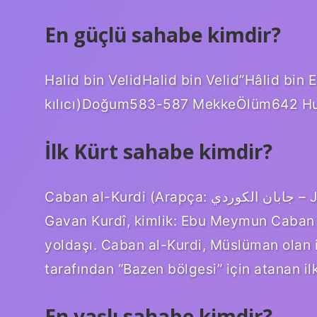
En güçlü sahabe kimdir?
Halid bin VelidHalid bin Velid”Hâlid bin E
kılıcı)Doğum583-587 MekkeÖlüm642 Hu
İlk Kürt sahabe kimdir?
Caban al-Kurdi (Arapça: جابان الکوردي – Jaban al-Kurdi, Kürtçe: Cabanê Kurdî veya
Gavan Kurdî, kimlik: Ebu Meymun Caban
yoldaşı. Caban al-Kurdi, Müslüman olan 
tarafından “Bazen bölgesi” için atanan ilk
En yaşlı sahabe kimdir?