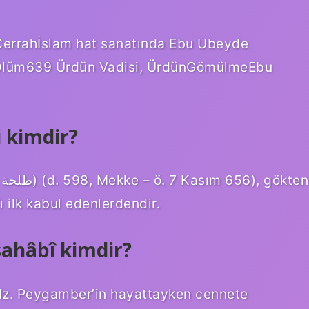
errahİslam hat sanatında Ebu Ubeyde
Ölüm639 Ürdün Vadisi, ÜrdünGömülmeEbu
i kimdir?
 ilk kabul edenlerdendir.
sahâbî kimdir?
Hz. Peygamber’in hayattayken cennete