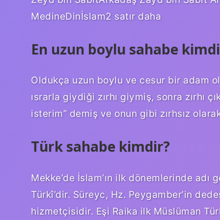
MedineDinİslam2 satır daha
En uzun boylu sahabe kimdi
Oldukça uzun boylu ve cesur bir adam o
ısrarla giydiği zırhı giymiş, sonra zırhı 
isterim” demiş ve onun gibi zırhsız olarak 
Türk sahabe kimdir?
Mekke’de İslam’ın ilk dönemlerinde adı 
Türkî’dir. Süreyc, Hz. Peygamber’in dede
hizmetçisidir. Eşi Raika ilk Müslüman Tür