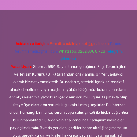
bet
Reklam ve İletişim:
E-mail:
backlinkpaneli@gmail.com
Teams:
forumhizmeti@gmail.com
Whatsapp: 0262 606 0 726
Telegram:
@karabul
Yasal Uyarı:
Sitemiz, 5651 Sayılı Kanun gereğince Bilgi Teknolojileri
ve İletişim Kurumu (BTK) tarafından onaylanmış bir Yer Sağlayıcı
olarak hizmet vermektedir. Bu nedenle, sitedeki içerikleri proaktif
olarak denetleme veya araştırma yükümlülüğümüz bulunmamaktadır.
Ancak, üyelerimiz yazdıkları içeriklerin sorumluluğunu taşımakta olup,
siteye üye olarak bu sorumluluğu kabul etmiş sayılırlar. Bu internet
sitesi, herhangi bir marka, kurum veya şahıs şirketi ile hiçbir bağlantısı
bulunmamaktadır. Sitede yalnızca kendi hazırladığımız makaleler
paylaşılmaktadır. Burada yer alan içerikler haber niteliği taşımamakta
olup, gerçek kurum ve kişiler hakkında paylaşım yapılmamaktadır.