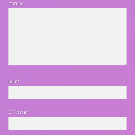
Yorum
İsim*
E-Posta*