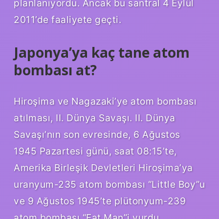
planlanıyordu. Ancak bu santral 4 Eylül
2011’de faaliyete geçti.
Japonya’ya kaç tane atom
bombası at?
Hiroşima ve Nagazaki’ye atom bombası
atılması, II. Dünya Savaşı. II. Dünya
Savaşı’nın son evresinde, 6 Ağustos
1945 Pazartesi günü, saat 08:15’te,
Amerika Birleşik Devletleri Hiroşima’ya
uranyum-235 atom bombası “Little Boy”u
ve 9 Ağustos 1945’te plütonyum-239
atom bombası “Fat Man”i vurdu.