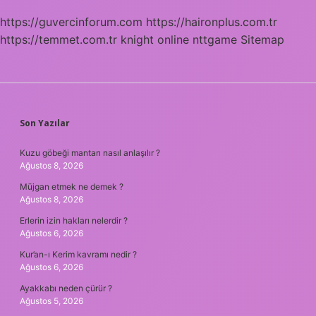
https://guvercinforum.com
https://haironplus.com.tr
https://temmet.com.tr
knight online
nttgame
Sitemap
SIDEBAR
Son Yazılar
Kuzu göbeği mantarı nasıl anlaşılır ?
Ağustos 8, 2026
Müjgan etmek ne demek ?
Ağustos 8, 2026
Erlerin izin hakları nelerdir ?
Ağustos 6, 2026
Kur’an-ı Kerim kavramı nedir ?
Ağustos 6, 2026
Ayakkabı neden çürür ?
Ağustos 5, 2026