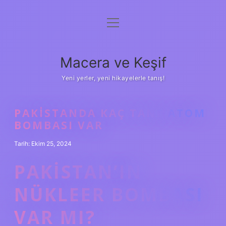
menüyü
Anasayfa
aç
Gizlilik Politikası
Macera ve Keşif
Yasal Uyarı
Yeni yerler, yeni hikayelerle tanış!
Hakkımızda
PAKISTANDA KAÇ TANE ATOM
BOMBASI VAR
Tarih: Ekim 25, 2024
PAKISTAN’IN
NÜKLEER BOMBASI
VAR MI?