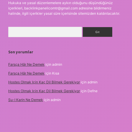
Hukuka ve yasal düzenlemelere aykırı olduğunu düşündüğünüz
içerikleri,
backlinkpanelicomtr@gmail.com
adresine bildirmeniz
halinde, ilgili içerikler yasal süre içerisinde sitemizden kaldırılacaktır.
Arama
Son yorumlar
Farsça Hâr Ne Demek
için
admin
Farsça Hâr Ne Demek
için
Kısa
Hostes Olmak Için Kaç Dil Bilmek Gerekiyor
için
admin
Hostes Olmak Için Kaç Dil Bilmek Gerekiyor
için
Defne
Su-I Karin Ne Demek
için
admin