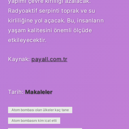
yapımı çevre kirliliği azalacak.
Radyoaktif serpinti toprak ve su
kirliliğine yol açacak. Bu, insanların
yaşam kalitesini önemli ölçüde
etkileyecektir.
Kaynak:
payall.com.tr
Tarih:
Makaleler
Atom bombası olan ülkeler kaç tane
Atom bombasını kim icat etti