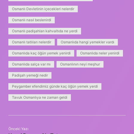
Osmanlı Devletinin içecekleri nelerdir
Osmanlı nasıl beslenirdi
Osmanlı padişahları kahvaltıda ne yerdi
Osmanlı tatlıları nelerdir
Osmanlıda hangi yemekler vardı
Osmanlıda kaç öğün yemek yenirdi
Osmanlıda neler yenirdi
Osmanlıda salça var mı
Osmanlının neyi meşhur
Padişah yemeği nedir
Peygamber efendimiz günde kaç öğün yemek yerdi
Tavuk Osmanlıya ne zaman geldi
Önceki Yazı