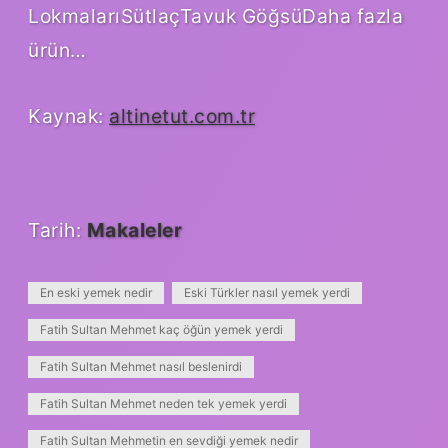
LokmalarıSütlaçTavuk GöğsüDaha fazla
ürün…
Kaynak:
altinetut.com.tr
Tarih:
Makaleler
En eski yemek nedir
Eski Türkler nasıl yemek yerdi
Fatih Sultan Mehmet kaç öğün yemek yerdi
Fatih Sultan Mehmet nasıl beslenirdi
Fatih Sultan Mehmet neden tek yemek yerdi
Fatih Sultan Mehmetin en sevdiği yemek nedir