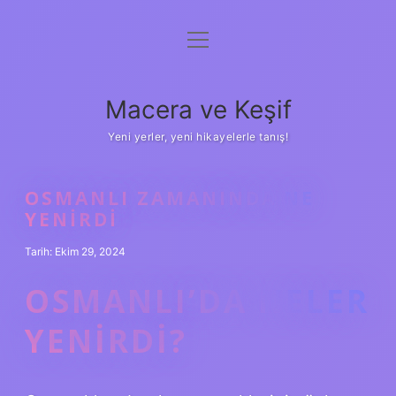
menüyü
Anasayfa
aç
Gizlilik Politikası
Macera ve Keşif
Yasal Uyarı
Yeni yerler, yeni hikayelerle tanış!
Hakkımızda
OSMANLI ZAMANINDA NE
YENIRDI
Tarih: Ekim 29, 2024
OSMANLI’DA NELER
YENIRDI?