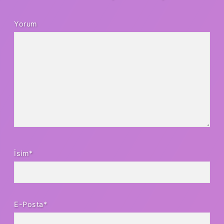
Yorum
İsim*
E-Posta*