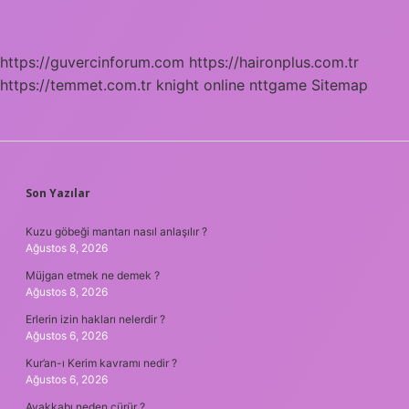
https://guvercinforum.com
https://haironplus.com.tr
https://temmet.com.tr
knight online
nttgame
Sitemap
SIDEBAR
Son Yazılar
Kuzu göbeği mantarı nasıl anlaşılır ?
Ağustos 8, 2026
Müjgan etmek ne demek ?
Ağustos 8, 2026
Erlerin izin hakları nelerdir ?
Ağustos 6, 2026
Kur’an-ı Kerim kavramı nedir ?
Ağustos 6, 2026
Ayakkabı neden çürür ?