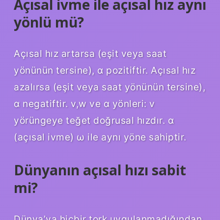
Açısal ivme ile açısal hız aynı
yönlü mü?
Açısal hız artarsa ​​(eşit veya saat
yönünün tersine), α pozitiftir. Açısal hız
azalırsa (eşit veya saat yönünün tersine),
α negatiftir. v,w ve α yönleri: v
yörüngeye teğet doğrusal hızdır. α
(açısal ivme) ω ile aynı yöne sahiptir.
Dünyanın açısal hızı sabit
mi?
Dünya’ya hiçbir tork uygulanmadığından,