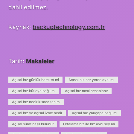
dahil edilmez.
Kaynak:
backuptechnology.com.tr
Tarih:
Makaleler
Açısal hız günlük hareket mi
Açısal hız her yerde aynı mı
Açısal hız kütleye bağlı mı
Açısal hız nasıl hesaplanır
Açısal hız nedir kısaca tanımı
Açısal hız ve açısal ivme nedir
Açısal hız yarıçapa bağlı mı
Açısal sürat nasıl bulunur
Ortalama hız ile hız aynı şey mi