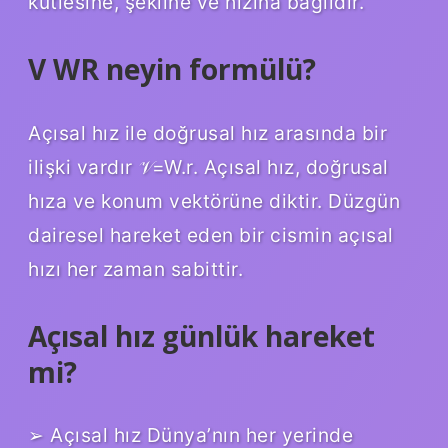
kütlesine, şekline ve hızına bağlıdır.
V WR neyin formülü?
Açısal hız ile doğrusal hız arasında bir
ilişki vardır 𝒱=W.r. Açısal hız, doğrusal
hıza ve konum vektörüne diktir. Düzgün
dairesel hareket eden bir cismin açısal
hızı her zaman sabittir.
Açısal hız günlük hareket
mi?
➢ Açısal hız Dünya’nın her yerinde