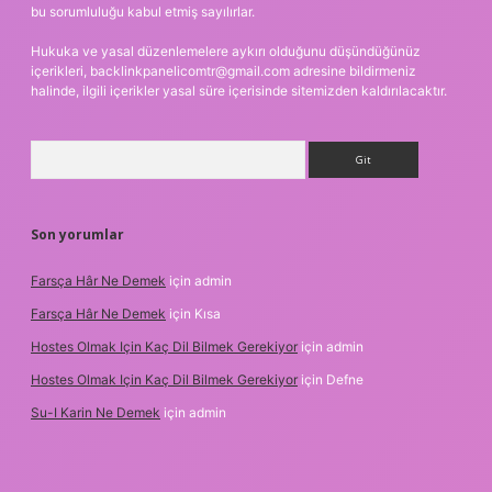
bu sorumluluğu kabul etmiş sayılırlar.
Hukuka ve yasal düzenlemelere aykırı olduğunu düşündüğünüz
içerikleri,
backlinkpanelicomtr@gmail.com
adresine bildirmeniz
halinde, ilgili içerikler yasal süre içerisinde sitemizden kaldırılacaktır.
Arama
Son yorumlar
Farsça Hâr Ne Demek
için
admin
Farsça Hâr Ne Demek
için
Kısa
Hostes Olmak Için Kaç Dil Bilmek Gerekiyor
için
admin
Hostes Olmak Için Kaç Dil Bilmek Gerekiyor
için
Defne
Su-I Karin Ne Demek
için
admin