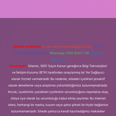
et
Reklam ve İletişim:
E-mail:
backlinkpaneli@gmail.com
Teams:
forumhizmeti@gmail.com
Whatsapp: 0262 606 0 726
Telegram:
@karabul
Yasal Uyarı:
Sitemiz, 5651 Sayılı Kanun gereğince Bilgi Teknolojileri
ve İletişim Kurumu (BTK) tarafından onaylanmış bir Yer Sağlayıcı
olarak hizmet vermektedir. Bu nedenle, sitedeki içerikleri proaktif
olarak denetleme veya araştırma yükümlülüğümüz bulunmamaktadır.
Ancak, üyelerimiz yazdıkları içeriklerin sorumluluğunu taşımakta olup,
siteye üye olarak bu sorumluluğu kabul etmiş sayılırlar. Bu internet
sitesi, herhangi bir marka, kurum veya şahıs şirketi ile hiçbir bağlantısı
bulunmamaktadır. Sitede yalnızca kendi hazırladığımız makaleler