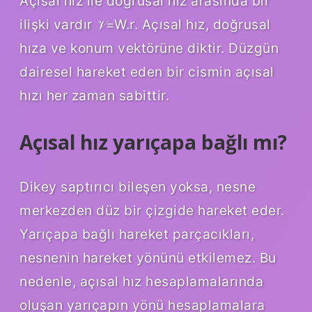
Açısal hız ile doğrusal hız arasında bir
ilişki vardır 𝒱=W.r. Açısal hız, doğrusal
hıza ve konum vektörüne diktir. Düzgün
dairesel hareket eden bir cismin açısal
hızı her zaman sabittir.
Açısal hız yarıçapa bağlı mı?
Dikey saptırıcı bileşen yoksa, nesne
merkezden düz bir çizgide hareket eder.
Yarıçapa bağlı hareket parçacıkları,
nesnenin hareket yönünü etkilemez. Bu
nedenle, açısal hız hesaplamalarında
oluşan yarıçapın yönü hesaplamalara