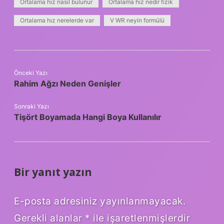
Ortalama hız nasıl bulunur
Ortalama hız nedir fizik
Ortalama hız nerelerde var
V WR neyin formülü
Önceki Yazı
Rahim Ağzı Neden Genişler
Sonraki Yazı
Tişört Boyamada Hangi Boya Kullanılır
Bir yanıt yazın
E-posta adresiniz yayınlanmayacak.
Gerekli alanlar
*
ile işaretlenmişlerdir