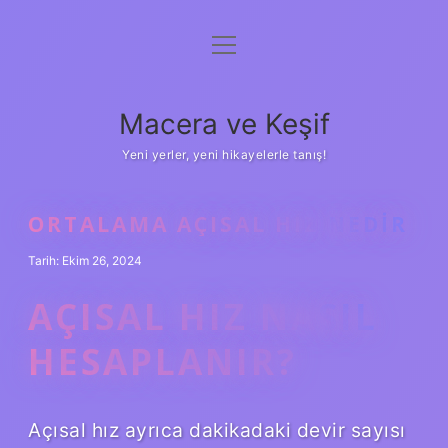
menüyü
Anasayfa
aç
Gizlilik Politikası
Macera ve Keşif
Yasal Uyarı
Yeni yerler, yeni hikayelerle tanış!
Hakkımızda
ORTALAMA AÇISAL HIZ NEDIR
Tarih: Ekim 26, 2024
AÇISAL HIZ NASIL
HESAPLANIR?
Açısal hız ayrıca dakikadaki devir sayısı