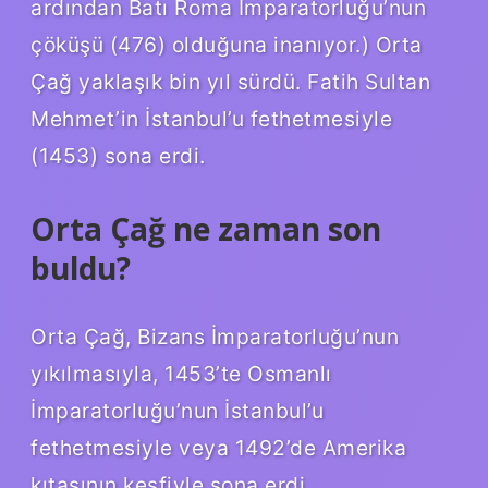
ardından Batı Roma İmparatorluğu’nun
çöküşü (476) olduğuna inanıyor.) Orta
Çağ yaklaşık bin yıl sürdü. Fatih Sultan
Mehmet’in İstanbul’u fethetmesiyle
(1453) sona erdi.
Orta Çağ ne zaman son
buldu?
Orta Çağ, Bizans İmparatorluğu’nun
yıkılmasıyla, 1453’te Osmanlı
İmparatorluğu’nun İstanbul’u
fethetmesiyle veya 1492’de Amerika
kıtasının keşfiyle sona erdi.