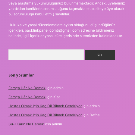
veya araştırma yükümlülüğümüz bulunmamaktadır. Ancak, üyelerimiz
yazdıkları içeriklerin sorumluluğunu taşımakta olup, siteye üye olarak
bu sorumluluğu kabul etmiş sayılırlar.
Hukuka ve yasal düzenlemelere aykırı olduğunu düşündüğünüz
içerikleri,
backlinkpanelicomtr@gmail.com
adresine bildirmeniz
halinde, ilgili içerikler yasal süre içerisinde sitemizden kaldırılacaktır.
Arama
Son yorumlar
Farsça Hâr Ne Demek
için
admin
Farsça Hâr Ne Demek
için
Kısa
Hostes Olmak Için Kaç Dil Bilmek Gerekiyor
için
admin
Hostes Olmak Için Kaç Dil Bilmek Gerekiyor
için
Defne
Su-I Karin Ne Demek
için
admin