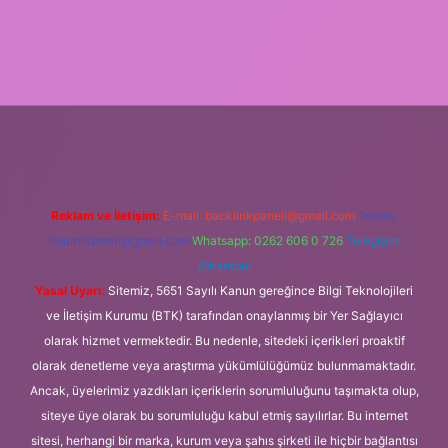
xbet
Reklam ve İletişim:
E-mail:
backlinkpaneli@gmail.com
Teams:
forumhizmeti@gmail.com
Whatsapp: 0262 606 0 726
Telegram:
@karabul
Yasal Uyarı:
Sitemiz, 5651 Sayılı Kanun gereğince Bilgi Teknolojileri
ve İletişim Kurumu (BTK) tarafından onaylanmış bir Yer Sağlayıcı
olarak hizmet vermektedir. Bu nedenle, sitedeki içerikleri proaktif
olarak denetleme veya araştırma yükümlülüğümüz bulunmamaktadır.
Ancak, üyelerimiz yazdıkları içeriklerin sorumluluğunu taşımakta olup,
siteye üye olarak bu sorumluluğu kabul etmiş sayılırlar. Bu internet
sitesi, herhangi bir marka, kurum veya şahıs şirketi ile hiçbir bağlantısı