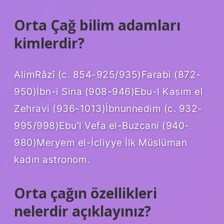
Orta Çağ bilim adamları
kimlerdir?
AlimRâzî (c. 854-925/935)Farabi (872-
950)İbn-i Sina (908-946)Ebu-l Kasım el
Zehravi (936-1013)İbnunnedim (c. 932-
995/998)Ebu’l Vefa el-Buzcani (940-
980)Meryem el-İcliyye İlk Müslüman
kadın astronom.
Orta çağın özellikleri
nelerdir açıklayınız?