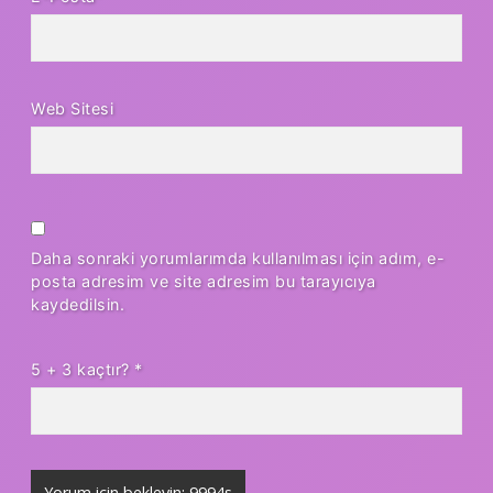
Web Sitesi
Daha sonraki yorumlarımda kullanılması için adım, e-
posta adresim ve site adresim bu tarayıcıya
kaydedilsin.
5 + 3 kaçtır?
*