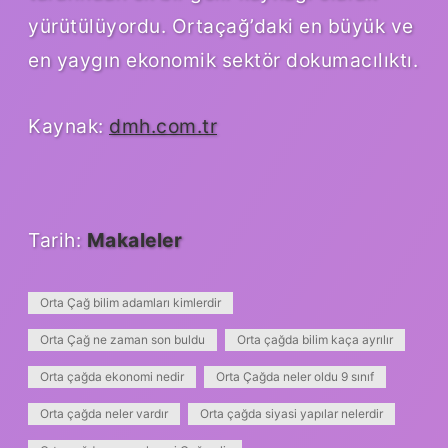
yürütülüyordu. Ortaçağ’daki en büyük ve
en yaygın ekonomik sektör dokumacılıktı.
Kaynak:
dmh.com.tr
Tarih:
Makaleler
Orta Çağ bilim adamları kimlerdir
Orta Çağ ne zaman son buldu
Orta çağda bilim kaça ayrılır
Orta çağda ekonomi nedir
Orta Çağda neler oldu 9 sınıf
Orta çağda neler vardır
Orta çağda siyasi yapılar nelerdir