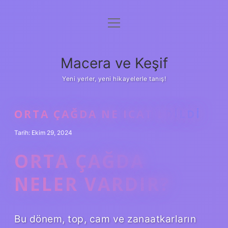
menüyü
Anasayfa
aç
Gizlilik Politikası
Macera ve Keşif
Yasal Uyarı
Yeni yerler, yeni hikayelerle tanış!
Hakkımızda
ORTA ÇAĞDA NE ICAT EDILDI
Tarih: Ekim 29, 2024
ORTA ÇAĞDA
NELER VARDIR?
Bu dönem, top, cam ve zanaatkarların