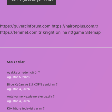
https://guvercinforum.com
https://haironplus.com.tr
https://temmet.com.tr
knight online
nttgame
Sitemap
SIDEBAR
Son Yazılar
Ayakkabı neden çürür ?
Ağustos 5, 2026
Bilge Kağan ve Etil KÖFN ayrıldı mı ?
Ağustos 4, 2026
Antalya merkezde nereler gezilir ?
Ağustos 4, 2026
Kök hücre tedavisi var mı ?