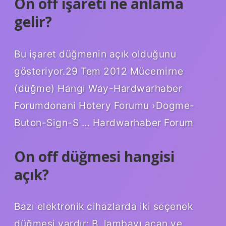
On off işareti ne anlama
gelir?
Bu işaret düğmenin açık olduğunu
gösteriyor.29 Tem 2012 Mücemirne
(düğme) Hangi Way-Hardwarhaber
Forumdonani Hotery Forumu ›Dogme-
Buton-Sign-S … Hardwarhaber Forum
On off düğmesi hangisi
açık?
Bazı elektronik cihazlarda iki seçenek
düğmesi vardır: B. lambayı açan ve