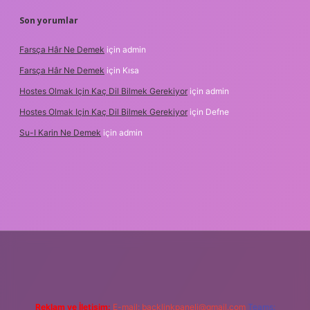
Son yorumlar
Farsça Hâr Ne Demek
için
admin
Farsça Hâr Ne Demek
için
Kısa
Hostes Olmak Için Kaç Dil Bilmek Gerekiyor
için
admin
Hostes Olmak Için Kaç Dil Bilmek Gerekiyor
için
Defne
Su-I Karin Ne Demek
için
admin
exper.xyz
m elexbet
Reklam ve İletişim:
E-mail:
backlinkpaneli@gmail.com
Teams: