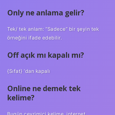
Only ne anlama gelir?
Tek/ tek anlam: “Sadece” bir şeyin tek
örneğini ifade edebilir.
Off açık mı kapalı mı?
{Sıfat} ‘dan kapalı
Online ne demek tek
kelime?
Bugün çevrimiçi kelime, internet