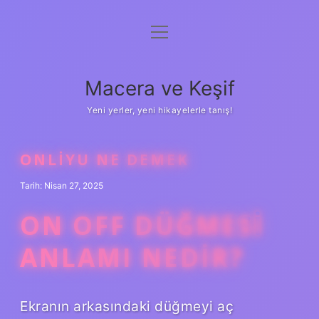
menüyü
Anasayfa
aç
Gizlilik Politikası
Macera ve Keşif
Yasal Uyarı
Yeni yerler, yeni hikayelerle tanış!
Hakkımızda
ONLIYU NE DEMEK
Tarih: Nisan 27, 2025
ON OFF DÜĞMESI
ANLAMI NEDIR?
Ekranın arkasındaki düğmeyi aç