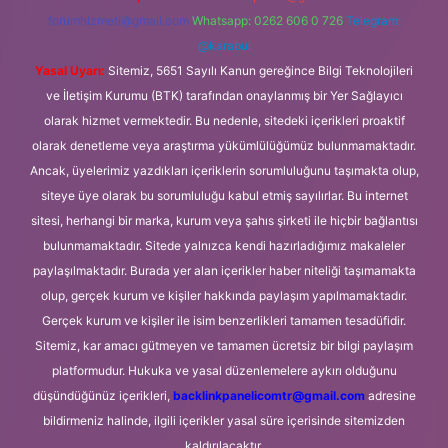
forumhizmeti@gmail.com
Whatsapp: 0262 606 0 726
Telegram:
@karabul
Yasal Uyarı:
Sitemiz, 5651 Sayılı Kanun gereğince Bilgi Teknolojileri
ve İletişim Kurumu (BTK) tarafından onaylanmış bir Yer Sağlayıcı
olarak hizmet vermektedir. Bu nedenle, sitedeki içerikleri proaktif
olarak denetleme veya araştırma yükümlülüğümüz bulunmamaktadır.
Ancak, üyelerimiz yazdıkları içeriklerin sorumluluğunu taşımakta olup,
siteye üye olarak bu sorumluluğu kabul etmiş sayılırlar. Bu internet
sitesi, herhangi bir marka, kurum veya şahıs şirketi ile hiçbir bağlantısı
bulunmamaktadır. Sitede yalnızca kendi hazırladığımız makaleler
paylaşılmaktadır. Burada yer alan içerikler haber niteliği taşımamakta
olup, gerçek kurum ve kişiler hakkında paylaşım yapılmamaktadır.
Gerçek kurum ve kişiler ile isim benzerlikleri tamamen tesadüfidir.
Sitemiz, kar amacı gütmeyen ve tamamen ücretsiz bir bilgi paylaşım
platformudur. Hukuka ve yasal düzenlemelere aykırı olduğunu
düşündüğünüz içerikleri,
backlinkpanelicomtr@gmail.com
adresine
bildirmeniz halinde, ilgili içerikler yasal süre içerisinde sitemizden
kaldırılacaktır.