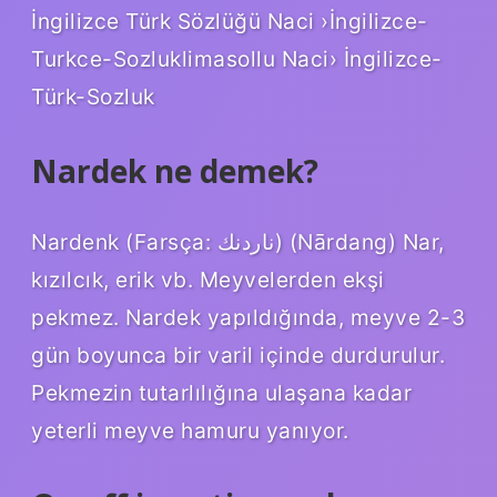
İngilizce Türk Sözlüğü Naci ›İngilizce-
Turkce-Sozluklimasollu Naci› İngilizce-
Türk-Sozluk
Nardek ne demek?
Nardenk (Farsça: ﻧﺎﺭﺩﻧﻚ) (Nārdang) Nar,
kızılcık, erik vb. Meyvelerden ekşi
pekmez. Nardek yapıldığında, meyve 2-3
gün boyunca bir varil içinde durdurulur.
Pekmezin tutarlılığına ulaşana kadar
yeterli meyve hamuru yanıyor.