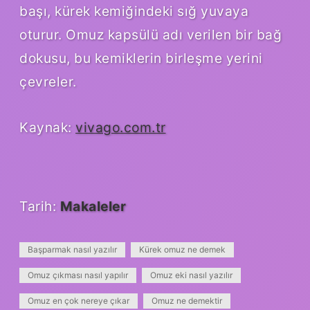
başı, kürek kemiğindeki sığ yuvaya
oturur. Omuz kapsülü adı verilen bir bağ
dokusu, bu kemiklerin birleşme yerini
çevreler.
Kaynak:
vivago.com.tr
Tarih:
Makaleler
Başparmak nasıl yazılır
Kürek omuz ne demek
Omuz çıkması nasıl yapılır
Omuz eki nasıl yazılır
Omuz en çok nereye çıkar
Omuz ne demektir