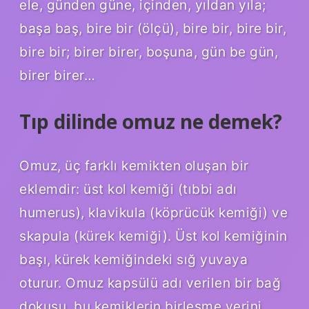
ele, günden güne, içinden, yıldan yıla;
başa baş, bire bir (ölçü), bire bir, bire bir,
bire bir; birer birer, boşuna, gün be gün,
birer birer…
Tıp dilinde omuz ne demek?
Omuz, üç farklı kemikten oluşan bir
eklemdir: üst kol kemiği (tıbbi adı
humerus), klavikula (köprücük kemiği) ve
skapula (kürek kemiği). Üst kol kemiğinin
başı, kürek kemiğindeki sığ yuvaya
oturur. Omuz kapsülü adı verilen bir bağ
dokusu, bu kemiklerin birleşme yerini