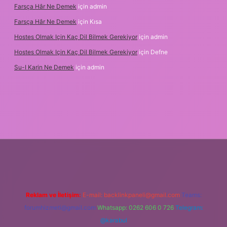
Farsça Hâr Ne Demek
için
admin
Farsça Hâr Ne Demek
için
Kısa
Hostes Olmak Için Kaç Dil Bilmek Gerekiyor
için
admin
Hostes Olmak Için Kaç Dil Bilmek Gerekiyor
için
Defne
Su-I Karin Ne Demek
için
admin
bet
Reklam ve İletişim:
E-mail:
backlinkpaneli@gmail.com
Teams:
forumhizmeti@gmail.com
Whatsapp: 0262 606 0 726
Telegram:
@karabul