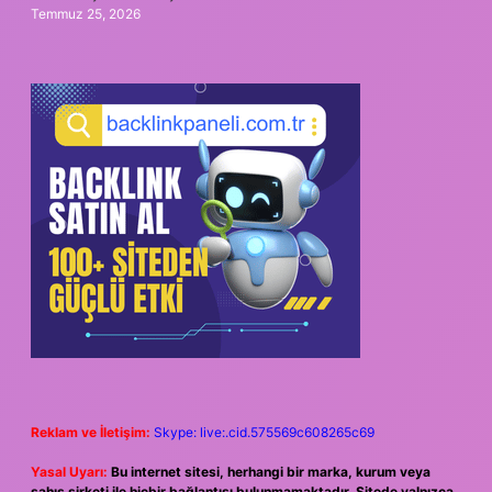
Temmuz 25, 2026
Reklam ve İletişim:
Skype: live:.cid.575569c608265c69
Yasal Uyarı:
Bu internet sitesi, herhangi bir marka, kurum veya
şahıs şirketi ile hiçbir bağlantısı bulunmamaktadır. Sitede yalnızca