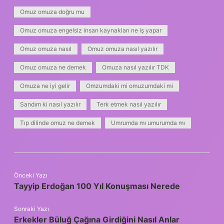
Omuz omuza doğru mu
Omuz omuza engelsiz insan kaynakları ne iş yapar
Omuz omuza nasıl
Omuz omuza nasıl yazılır
Omuz omuza ne demek
Omuza nasıl yazılır TDK
Omuza ne iyi gelir
Omzumdaki mi omuzumdaki mi
Sandım ki nasıl yazılır
Terk etmek nasıl yazılır
Tıp dilinde omuz ne demek
Umrumda mı umurumda mı
Önceki Yazı
Tayyip Erdoğan 100 Yıl Konuşması Nerede
Sonraki Yazı
Erkekler Büluğ Çağına Girdiğini Nasıl Anlar