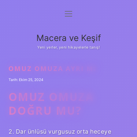
menüyü
Anasayfa
aç
Gizlilik Politikası
Macera ve Keşif
Yasal Uyarı
Yeni yerler, yeni hikayelerle tanış!
Hakkımızda
OMUZ OMUZA AYRI MI
Tarih: Ekim 25, 2024
OMUZ OMUZA
DOĞRU MU?
2. Dar ünlüsü vurgusuz orta heceye