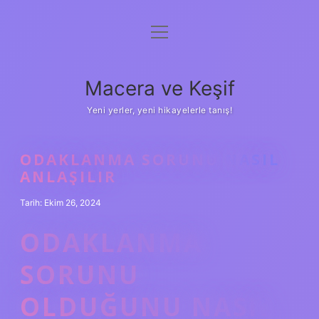
menüyü
Anasayfa
aç
Gizlilik Politikası
Macera ve Keşif
Yasal Uyarı
Yeni yerler, yeni hikayelerle tanış!
Hakkımızda
ODAKLANMA SORUNU NASIL
ANLAŞILIR
Tarih: Ekim 26, 2024
ODAKLANMA
SORUNU
OLDUĞUNU NASIL