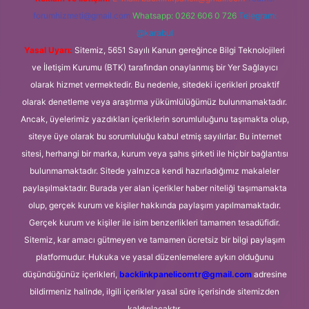
forumhizmeti@gmail.com
Whatsapp: 0262 606 0 726
Telegram:
@karabul
Yasal Uyarı:
Sitemiz, 5651 Sayılı Kanun gereğince Bilgi Teknolojileri
ve İletişim Kurumu (BTK) tarafından onaylanmış bir Yer Sağlayıcı
olarak hizmet vermektedir. Bu nedenle, sitedeki içerikleri proaktif
olarak denetleme veya araştırma yükümlülüğümüz bulunmamaktadır.
Ancak, üyelerimiz yazdıkları içeriklerin sorumluluğunu taşımakta olup,
siteye üye olarak bu sorumluluğu kabul etmiş sayılırlar. Bu internet
sitesi, herhangi bir marka, kurum veya şahıs şirketi ile hiçbir bağlantısı
bulunmamaktadır. Sitede yalnızca kendi hazırladığımız makaleler
paylaşılmaktadır. Burada yer alan içerikler haber niteliği taşımamakta
olup, gerçek kurum ve kişiler hakkında paylaşım yapılmamaktadır.
Gerçek kurum ve kişiler ile isim benzerlikleri tamamen tesadüfidir.
Sitemiz, kar amacı gütmeyen ve tamamen ücretsiz bir bilgi paylaşım
platformudur. Hukuka ve yasal düzenlemelere aykırı olduğunu
düşündüğünüz içerikleri,
backlinkpanelicomtr@gmail.com
adresine
bildirmeniz halinde, ilgili içerikler yasal süre içerisinde sitemizden
kaldırılacaktır.