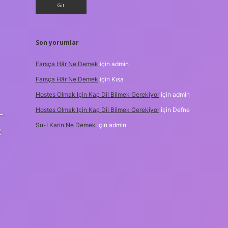
Son yorumlar
Farsça Hâr Ne Demek
için
admin
Farsça Hâr Ne Demek
için
Kısa
Hostes Olmak Için Kaç Dil Bilmek Gerekiyor
için
admin
Hostes Olmak Için Kaç Dil Bilmek Gerekiyor
için
Defne
–
Su-I Karin Ne Demek
için
admin
z