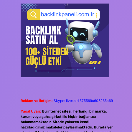
Reklam ve İletişim:
Skype: live:.cid.575569c608265c69
Yasal Uyarı:
Bu internet sitesi, herhangi bir marka,
kurum veya şahıs şirketi ile hiçbir bağlantısı
bulunmamaktadır. Sitede yalnızca kendi
hazırladığımız makaleler paylaşılmaktadır. Burada yer