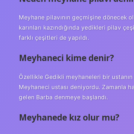
Meyhane pilavının geçmişine dönecek olur
karınları kazındığında yedikleri pilav çeş
farklı çeşitleri de yapıldı.
Meyhaneci kime denir?
Özellikle Gedikli meyhaneleri bir ustanın
Meyhaneci ustası deniyordu. Zamanla han
gelen Barba denmeye başlandı.
Meyhanede kız olur mu?