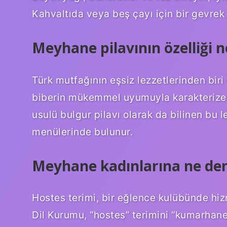
Kahvaltıda veya beş çayı için bir gevrek (s
Meyhane pilavının özelliği n
Türk mutfağının eşsiz lezzetlerinden bir
biberin mükemmel uyumuyla karakterize ed
usulü bulgur pilavı olarak da bilinen bu 
menülerinde bulunur.
Meyhane kadınlarına ne den
Hostes terimi, bir eğlence kulübünde hizm
Dil Kurumu, “hostes” terimini “kumarhane