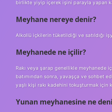
birlikte yiyip içerek işini parayla yapan k
Meyhane nereye denir?
Alkollü içkilerin tüketildiği ve satıldığı iş
Meyhanede ne içilir?
Rakı veya şarap genellikle meyhanede içil
batımından sonra, yavaşça ve sohbet eder
yaşlı kişi rakı kadehini tokuşturmak içi
Yunan meyhanesine ne deni