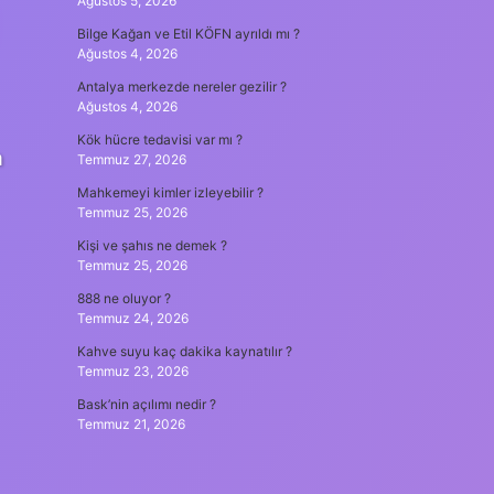
Ağustos 5, 2026
Bilge Kağan ve Etil KÖFN ayrıldı mı ?
Ağustos 4, 2026
Antalya merkezde nereler gezilir ?
Ağustos 4, 2026
Kök hücre tedavisi var mı ?
a
Temmuz 27, 2026
Mahkemeyi kimler izleyebilir ?
Temmuz 25, 2026
Kişi ve şahıs ne demek ?
Temmuz 25, 2026
888 ne oluyor ?
Temmuz 24, 2026
Kahve suyu kaç dakika kaynatılır ?
Temmuz 23, 2026
Bask’nin açılımı nedir ?
Temmuz 21, 2026