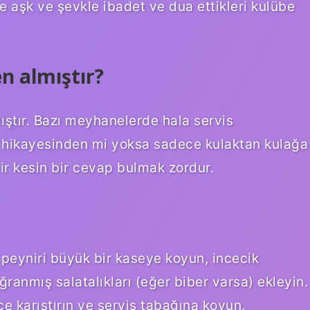
me aşk ve şevkle ibadet ve dua ettikleri kulübe
n almıştır?
ıştır. Bazı meyhanelerde hala servis
e hikayesinden mi yoksa sadece kulaktan kulağa
air kesin bir cevap bulmak zordur.
e peyniri büyük bir kaseye koyun, incecik
ğranmış salatalıkları (eğer biber varsa) ekleyin.
ce karıştırın ve servis tabağına koyun.