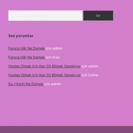
Arama
Son yorumlar
Farsça Hâr Ne Demek
için
admin
Farsça Hâr Ne Demek
için
Kısa
Hostes Olmak Için Kaç Dil Bilmek Gerekiyor
için
admin
Hostes Olmak Için Kaç Dil Bilmek Gerekiyor
için
Defne
Su-I Karin Ne Demek
için
admin
et