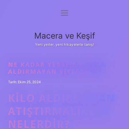
menüyü
Anasayfa
aç
Gizlilik Politikası
Macera ve Keşif
Yasal Uyarı
Yeni yerler, yeni hikayelerle tanış!
Hakkımızda
NE KADAR YERSEN YE KILO
ALDIRMAYAN YIYECEKLER
Tarih: Ekim 25, 2024
KILO ALDIRMAYAN
ATIŞTIRMALIKLAR
NELERDIR?