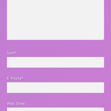
İsim*
E-Posta*
Web Sitesi