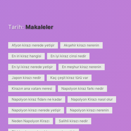
Tarih:
Makaleler
Afyon kirazı nerede yetişir
Akşehir kirazı nerenin
En iri kiraz hangisi
En iyi kiraz cinsi nedir
En iyi kiraz nerede yetişir
En meşhur kiraz nerenin
Japon kirazı nedir
Kaç çeşit kiraz türü var
Kirazın ana vatanı neresi
Napolyon kiraz farkı nedir
Napolyon kiraz fidanı ne kadar
Napolyon Kirazı nasıl olur
Napolyon kirazı nerede yetişir
Napolyon kirazı nerenin
Neden Napolyon Kirazı
Salihli kirazı nedir