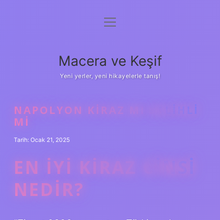
menüyü
Anasayfa
aç
Gizlilik Politikası
Macera ve Keşif
Yasal Uyarı
Yeni yerler, yeni hikayelerle tanış!
Hakkımızda
NAPOLYON KIRAZ MI SALIHLI
MI
Tarih: Ocak 21, 2025
EN IYI KIRAZ CINSI
NEDIR?