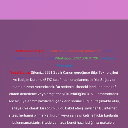
exbet
Reklam ve İletişim:
E-mail:
backlinkpaneli@gmail.com
Teams:
forumhizmeti@gmail.com
Whatsapp: 0262 606 0 726
Telegram:
@karabul
Yasal Uyarı:
Sitemiz, 5651 Sayılı Kanun gereğince Bilgi Teknolojileri
ve İletişim Kurumu (BTK) tarafından onaylanmış bir Yer Sağlayıcı
olarak hizmet vermektedir. Bu nedenle, sitedeki içerikleri proaktif
olarak denetleme veya araştırma yükümlülüğümüz bulunmamaktadır.
Ancak, üyelerimiz yazdıkları içeriklerin sorumluluğunu taşımakta olup,
siteye üye olarak bu sorumluluğu kabul etmiş sayılırlar. Bu internet
sitesi, herhangi bir marka, kurum veya şahıs şirketi ile hiçbir bağlantısı
bulunmamaktadır. Sitede yalnızca kendi hazırladığımız makaleler