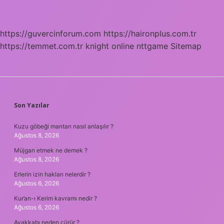
https://guvercinforum.com
https://haironplus.com.tr
https://temmet.com.tr
knight online
nttgame
Sitemap
SIDEBAR
Son Yazılar
Kuzu göbeği mantarı nasıl anlaşılır ?
Ağustos 8, 2026
Müjgan etmek ne demek ?
Ağustos 8, 2026
Erlerin izin hakları nelerdir ?
Ağustos 6, 2026
Kur’an-ı Kerim kavramı nedir ?
Ağustos 6, 2026
Ayakkabı neden çürür ?