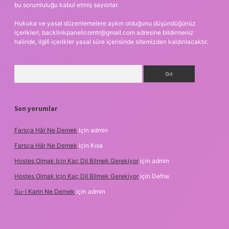
bu sorumluluğu kabul etmiş sayılırlar.
Hukuka ve yasal düzenlemelere aykırı olduğunu düşündüğünüz
içerikleri,
backlinkpanelicomtr@gmail.com
adresine bildirmeniz
halinde, ilgili içerikler yasal süre içerisinde sitemizden kaldırılacaktır.
Arama
Son yorumlar
Farsça Hâr Ne Demek
için
admin
Farsça Hâr Ne Demek
için
Kısa
Hostes Olmak Için Kaç Dil Bilmek Gerekiyor
için
admin
Hostes Olmak Için Kaç Dil Bilmek Gerekiyor
için
Defne
Su-I Karin Ne Demek
için
admin