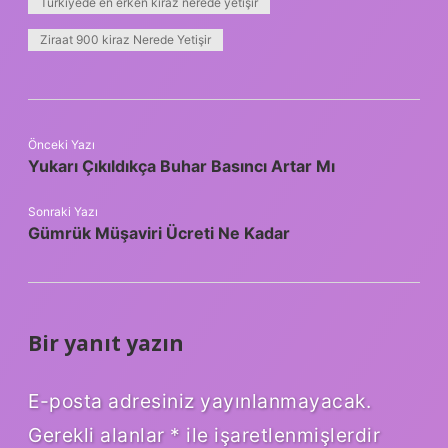
Türkiyede en erken kiraz nerede yetişir
Ziraat 900 kiraz Nerede Yetişir
Önceki Yazı
Yukarı Çıkıldıkça Buhar Basıncı Artar Mı
Sonraki Yazı
Gümrük Müşaviri Ücreti Ne Kadar
Bir yanıt yazın
E-posta adresiniz yayınlanmayacak.
Gerekli alanlar
*
ile işaretlenmişlerdir