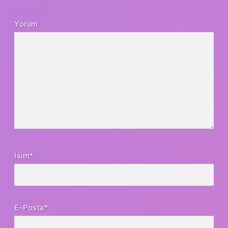
Yorum
İsim*
E-Posta*