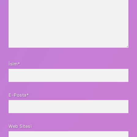
İsim*
E-Posta*
Web Sitesi