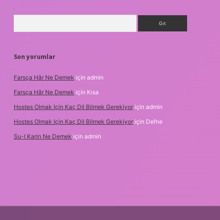
Arama
Son yorumlar
Farsça Hâr Ne Demek
için
admin
Farsça Hâr Ne Demek
için
Kısa
Hostes Olmak Için Kaç Dil Bilmek Gerekiyor
için
admin
Hostes Olmak Için Kaç Dil Bilmek Gerekiyor
için
Defne
Su-I Karin Ne Demek
için
admin
xbet