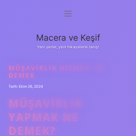
menüyü
Anasayfa
aç
Gizlilik Politikası
Macera ve Keşif
Yasal Uyarı
Yeni yerler, yeni hikayelerle tanış!
Hakkımızda
MÜŞAVIRLIK HIZMETI NE
DEMEK
Tarih: Ekim 26, 2024
MÜŞAVIRLIK
YAPMAK NE
DEMEK?