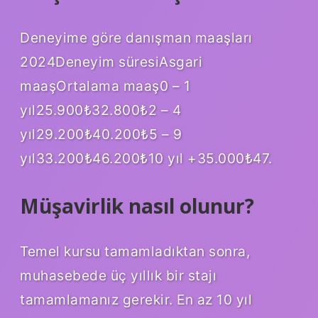
Deneyime göre danışman maaşları
2024Deneyim süresiAsgari
maaşOrtalama maaş0 – 1
yıl25.900₺32.800₺2 – 4
yıl29.200₺40.200₺5 – 9
yıl33.200₺46.200₺10 yıl +35.000₺47.
Müşavirlik nasıl olunur?
Temel kursu tamamladıktan sonra,
muhasebede üç yıllık bir stajı
tamamlamanız gerekir. En az 10 yıl