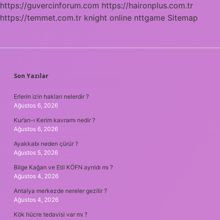
https://guvercinforum.com
https://haironplus.com.tr
https://temmet.com.tr
knight online
nttgame
Sitemap
SIDEBAR
Son Yazılar
Erlerin izin hakları nelerdir ?
Ağustos 6, 2026
Kur’an-ı Kerim kavramı nedir ?
Ağustos 6, 2026
Ayakkabı neden çürür ?
Ağustos 5, 2026
Bilge Kağan ve Etil KÖFN ayrıldı mı ?
Ağustos 4, 2026
Antalya merkezde nereler gezilir ?
Ağustos 4, 2026
Kök hücre tedavisi var mı ?