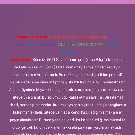
elexbet
Reklam ve İletişim:
E-mail:
backlinkpaneli@gmail.com
Teams:
forumhizmeti@gmail.com
Whatsapp: 0262 606 0 726
Telegram:
@karabul
Yasal Uyarı:
Sitemiz, 5651 Sayılı Kanun gereğince Bilgi Teknolojileri
ve İletişim Kurumu (BTK) tarafından onaylanmış bir Yer Sağlayıcı
olarak hizmet vermektedir. Bu nedenle, sitedeki içerikleri proaktif
olarak denetleme veya araştırma yükümlülüğümüz bulunmamaktadır.
Ancak, üyelerimiz yazdıkları içeriklerin sorumluluğunu taşımakta olup,
siteye üye olarak bu sorumluluğu kabul etmiş sayılırlar. Bu internet
sitesi, herhangi bir marka, kurum veya şahıs şirketi ile hiçbir bağlantısı
bulunmamaktadır. Sitede yalnızca kendi hazırladığımız makaleler
paylaşılmaktadır. Burada yer alan içerikler haber niteliği taşımamakta
olup, gerçek kurum ve kişiler hakkında paylaşım yapılmamaktadır.
Gerçek kurum ve kişiler ile isim benzerlikleri tamamen tesadüfidir.