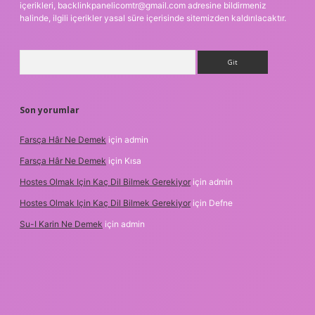
içerikleri,
backlinkpanelicomtr@gmail.com
adresine bildirmeniz
halinde, ilgili içerikler yasal süre içerisinde sitemizden kaldırılacaktır.
Arama
Son yorumlar
Farsça Hâr Ne Demek
için
admin
Farsça Hâr Ne Demek
için
Kısa
Hostes Olmak Için Kaç Dil Bilmek Gerekiyor
için
admin
Hostes Olmak Için Kaç Dil Bilmek Gerekiyor
için
Defne
Su-I Karin Ne Demek
için
admin