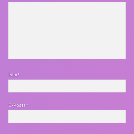
İsim*
E-Posta*