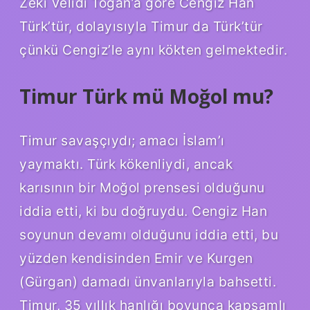
Zeki Velidi Togan’a göre Cengiz Han
Türk’tür, dolayısıyla Timur da Türk’tür
çünkü Cengiz’le aynı kökten gelmektedir.
Timur Türk mü Moğol mu?
Timur savaşçıydı; amacı İslam’ı
yaymaktı. Türk kökenliydi, ancak
karısının bir Moğol prensesi olduğunu
iddia etti, ki bu doğruydu. Cengiz Han
soyunun devamı olduğunu iddia etti, bu
yüzden kendisinden Emir ve Kurgen
(Gürgan) damadı ünvanlarıyla bahsetti.
Timur, 35 yıllık hanlığı boyunca kapsamlı