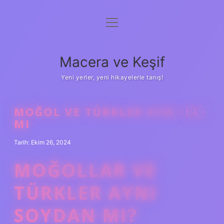
menüyü
Anasayfa
aç
Gizlilik Politikası
Macera ve Keşif
Yasal Uyarı
Yeni yerler, yeni hikayelerle tanış!
Hakkımızda
MOĞOL VE TÜRKLER AYNI IRK
MI
Tarih: Ekim 26, 2024
MOĞOLLAR VE
TÜRKLER AYNI
SOYDAN MI?