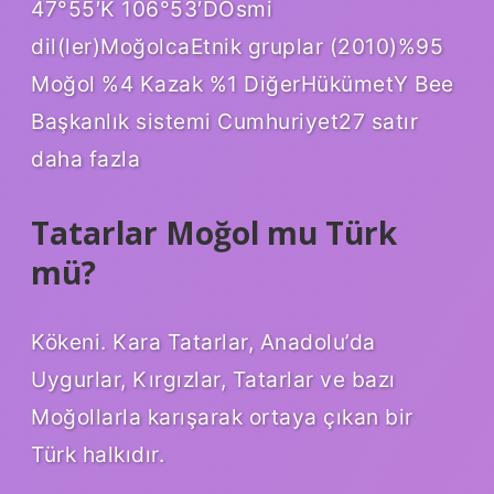
47°55′K 106°53′DOsmi
dil(ler)MoğolcaEtnik gruplar (2010)%95
Moğol %4 Kazak %1 DiğerHükümetY Bee
Başkanlık sistemi Cumhuriyet27 satır
daha fazla
Tatarlar Moğol mu Türk
mü?
Kökeni. Kara Tatarlar, Anadolu’da
Uygurlar, Kırgızlar, Tatarlar ve bazı
Moğollarla karışarak ortaya çıkan bir
Türk halkıdır.