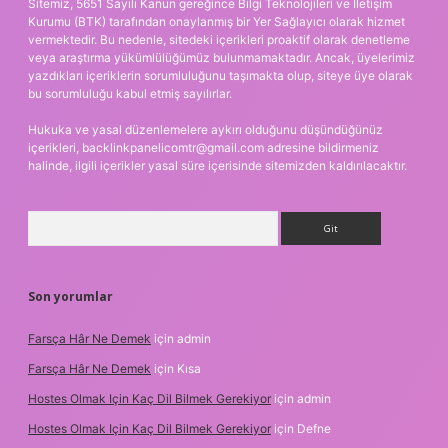
Sitemiz, 5651 Sayılı Kanun gereğince Bilgi Teknolojileri ve İletişim
Kurumu (BTK) tarafından onaylanmış bir Yer Sağlayıcı olarak hizmet
vermektedir. Bu nedenle, sitedeki içerikleri proaktif olarak denetleme
veya araştırma yükümlülüğümüz bulunmamaktadır. Ancak, üyelerimiz
yazdıkları içeriklerin sorumluluğunu taşımakta olup, siteye üye olarak
bu sorumluluğu kabul etmiş sayılırlar.
Hukuka ve yasal düzenlemelere aykırı olduğunu düşündüğünüz
içerikleri,
backlinkpanelicomtr@gmail.com
adresine bildirmeniz
halinde, ilgili içerikler yasal süre içerisinde sitemizden kaldırılacaktır.
Arama
Son yorumlar
Farsça Hâr Ne Demek
için
admin
Farsça Hâr Ne Demek
için
Kısa
Hostes Olmak Için Kaç Dil Bilmek Gerekiyor
için
admin
Hostes Olmak Için Kaç Dil Bilmek Gerekiyor
için
Defne