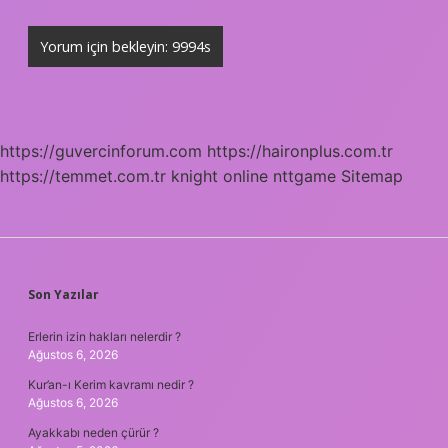
https://guvercinforum.com
https://haironplus.com.tr
https://temmet.com.tr
knight online
nttgame
Sitemap
SIDEBAR
Son Yazılar
Erlerin izin hakları nelerdir ?
Ağustos 6, 2026
Kur’an-ı Kerim kavramı nedir ?
Ağustos 6, 2026
Ayakkabı neden çürür ?