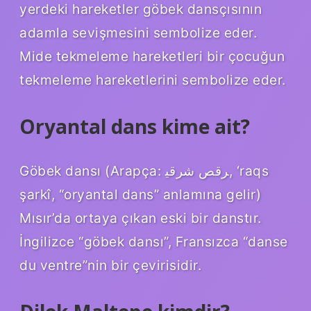
yerdeki hareketler göbek dansçısının
adamla sevişmesini sembolize eder.
Mide tekmeleme hareketleri bir çocuğun
tekmeleme hareketlerini sembolize eder.
Oryantal dans kime ait?
Göbek dansı (Arapça: قص شرقي‎ر, ‘raqs
şarkî, “oryantal dans” anlamına gelir)
Mısır’da ortaya çıkan eski bir danstır.
İngilizce “göbek dansı”, Fransızca “danse
du ventre”nin bir çevirisidir.