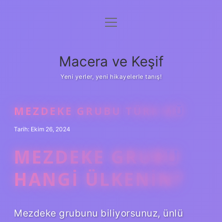
menüyü
Anasayfa
aç
Gizlilik Politikası
Macera ve Keşif
Yasal Uyarı
Yeni yerler, yeni hikayelerle tanış!
Hakkımızda
MEZDEKE GRUBU TÜRK MÜ
Tarih: Ekim 26, 2024
MEZDEKE GRUBU
HANGI ÜLKENIN?
Mezdeke grubunu biliyorsunuz, ünlü