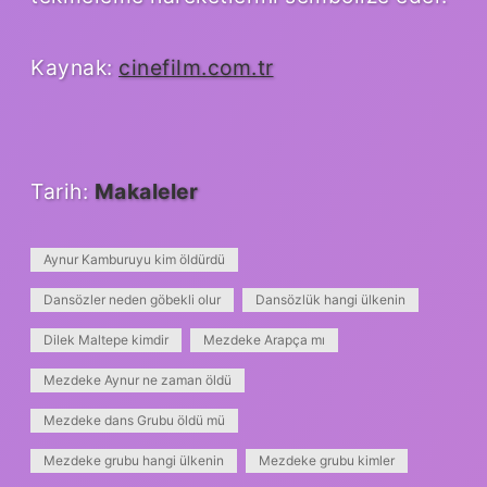
Kaynak:
cinefilm.com.tr
Tarih:
Makaleler
Aynur Kamburuyu kim öldürdü
Dansözler neden göbekli olur
Dansözlük hangi ülkenin
Dilek Maltepe kimdir
Mezdeke Arapça mı
Mezdeke Aynur ne zaman öldü
Mezdeke dans Grubu öldü mü
Mezdeke grubu hangi ülkenin
Mezdeke grubu kimler