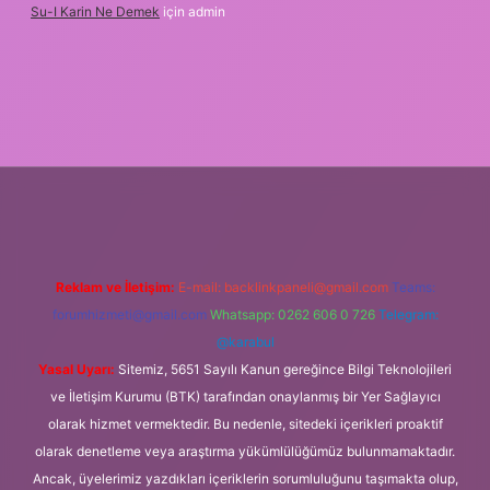
Su-I Karin Ne Demek
için
admin
lexbet
Reklam ve İletişim:
E-mail:
backlinkpaneli@gmail.com
Teams:
forumhizmeti@gmail.com
Whatsapp: 0262 606 0 726
Telegram:
@karabul
Yasal Uyarı:
Sitemiz, 5651 Sayılı Kanun gereğince Bilgi Teknolojileri
ve İletişim Kurumu (BTK) tarafından onaylanmış bir Yer Sağlayıcı
olarak hizmet vermektedir. Bu nedenle, sitedeki içerikleri proaktif
olarak denetleme veya araştırma yükümlülüğümüz bulunmamaktadır.
Ancak, üyelerimiz yazdıkları içeriklerin sorumluluğunu taşımakta olup,