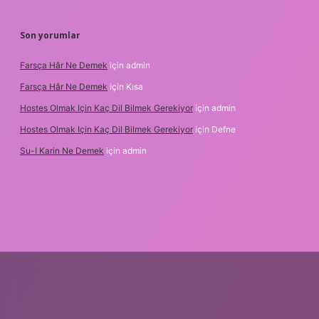
Son yorumlar
Farsça Hâr Ne Demek
için
admin
Farsça Hâr Ne Demek
için
Kısa
Hostes Olmak Için Kaç Dil Bilmek Gerekiyor
için
admin
Hostes Olmak Için Kaç Dil Bilmek Gerekiyor
için
Defne
Su-I Karin Ne Demek
için
admin
xbet