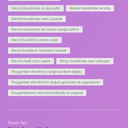
Mevlid Kandilinde ne dua edilir
Mevlid Kandilinde ne oldu
Mevlid Kandilinde neler yaşandı
Mevlid okunurken ne zaman ayağa kalkılır
Mevlit Kandilinin anlamı nedir
Mevlit Kandilinin faziletleri nelerdir
Mevlüt nedir niçin yapılır
Miraç Kandilinde neler olmuştur
Peygamber efendimiz hangi kandilde doğdu
Peygamber efendimizin doğum gününde ne yapmalıyım
Peygamberimiz mevlid kandilinde ne yapardı
Önceki Yazı