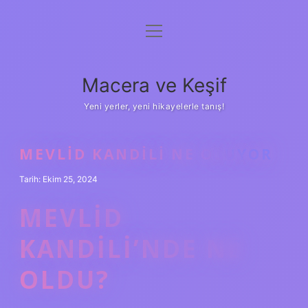
menüyü
Anasayfa
aç
Gizlilik Politikası
Macera ve Keşif
Yasal Uyarı
Yeni yerler, yeni hikayelerle tanış!
Hakkımızda
MEVLID KANDILI NE OLUYOR
Tarih: Ekim 25, 2024
MEVLID
KANDILI’NDE NE
OLDU?