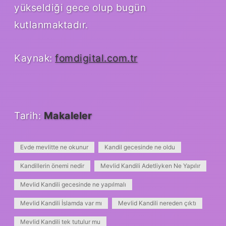
yükseldiği gece olup bugün
kutlanmaktadır.
Kaynak:
fomdigital.com.tr
Tarih:
Makaleler
Evde mevlitte ne okunur
Kandil gecesinde ne oldu
Kandillerin önemi nedir
Mevlid Kandili Adetliyken Ne Yapılır
Mevlid Kandili gecesinde ne yapılmalı
Mevlid Kandili İslamda var mı
Mevlid Kandili nereden çıktı
Mevlid Kandili tek tutulur mu