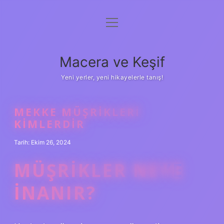
menüyü
Anasayfa
aç
Gizlilik Politikası
Macera ve Keşif
Yasal Uyarı
Yeni yerler, yeni hikayelerle tanış!
Hakkımızda
MEKKE MÜŞRIKLERI
KIMLERDIR
Tarih: Ekim 26, 2024
MÜŞRIKLER NEYE
INANIR?