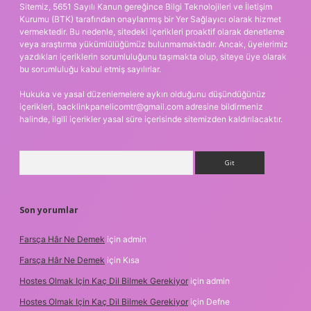
Sitemiz, 5651 Sayılı Kanun gereğince Bilgi Teknolojileri ve İletişim
Kurumu (BTK) tarafından onaylanmış bir Yer Sağlayıcı olarak hizmet
vermektedir. Bu nedenle, sitedeki içerikleri proaktif olarak denetleme
veya araştırma yükümlülüğümüz bulunmamaktadır. Ancak, üyelerimiz
yazdıkları içeriklerin sorumluluğunu taşımakta olup, siteye üye olarak
bu sorumluluğu kabul etmiş sayılırlar.
Hukuka ve yasal düzenlemelere aykırı olduğunu düşündüğünüz
içerikleri,
backlinkpanelicomtr@gmail.com
adresine bildirmeniz
halinde, ilgili içerikler yasal süre içerisinde sitemizden kaldırılacaktır.
Arama
Son yorumlar
Farsça Hâr Ne Demek
için
admin
Farsça Hâr Ne Demek
için
Kısa
Hostes Olmak Için Kaç Dil Bilmek Gerekiyor
için
admin
Hostes Olmak Için Kaç Dil Bilmek Gerekiyor
için
Defne