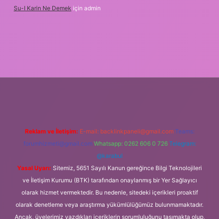
Su-I Karin Ne Demek
için
admin
elexbet
Reklam ve İletişim:
E-mail:
backlinkpaneli@gmail.com
Teams:
forumhizmeti@gmail.com
Whatsapp: 0262 606 0 726
Telegram:
@karabul
Yasal Uyarı:
Sitemiz, 5651 Sayılı Kanun gereğince Bilgi Teknolojileri
ve İletişim Kurumu (BTK) tarafından onaylanmış bir Yer Sağlayıcı
olarak hizmet vermektedir. Bu nedenle, sitedeki içerikleri proaktif
olarak denetleme veya araştırma yükümlülüğümüz bulunmamaktadır.
Ancak, üyelerimiz yazdıkları içeriklerin sorumluluğunu taşımakta olup,