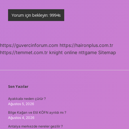
https://guvercinforum.com
https://haironplus.com.tr
https://temmet.com.tr
knight online
nttgame
Sitemap
SIDEBAR
Son Yazılar
Ayakkabı neden çürür ?
Ağustos 5, 2026
Bilge Kağan ve Etil KÖFN ayrıldı mı ?
Ağustos 4, 2026
Antalya merkezde nereler gezilir ?