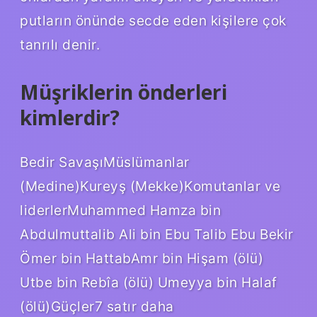
putların önünde secde eden kişilere çok
tanrılı denir.
Müşriklerin önderleri
kimlerdir?
Bedir SavaşıMüslümanlar
(Medine)Kureyş (Mekke)Komutanlar ve
liderlerMuhammed Hamza bin
Abdulmuttalib Ali bin Ebu Talib Ebu Bekir
Ömer bin HattabAmr bin Hişam (ölü)
Utbe bin Rebîa (ölü) Umeyya bin Halaf
(ölü)Güçler7 satır daha