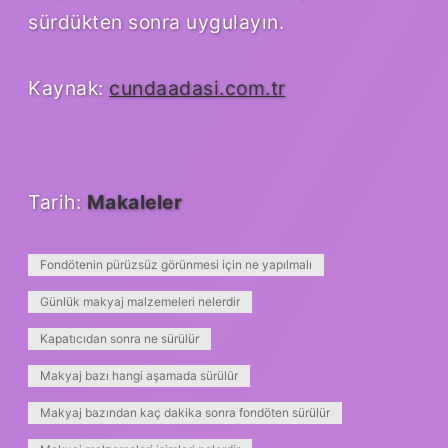
sürdükten sonra uygulayın.
Kaynak:
cundaadasi.com.tr
Tarih:
Makaleler
Fondötenin pürüzsüz görünmesi için ne yapılmalı
Günlük makyaj malzemeleri nelerdir
Kapatıcıdan sonra ne sürülür
Makyaj bazı hangi aşamada sürülür
Makyaj bazından kaç dakika sonra fondöten sürülür