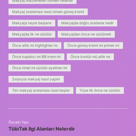
Makyaj malzemeleri isimleri nelerdir
Makyaj sıralaması nasıl olmalı güneş kremi
Makyaja neyle başlanır
Makyajda doğru sıralama nedir
Makyajda ilk ne sürülür
Makyajdan önce ne sürülmeli
Önce allık mı highlighter mı
Önce güneş kremi mi primer mi
Önce kapatıcı mı BB krem mi
Önce kontür mü allık mı
Önce rimel mi sürülür eyeliner mi
Sırasıyla makyaj nasıl yapılır
Ten makyaj sıralaması nasıl başlar
Yüze ilk önce ne sürülür
Önceki Yazı
Tübi̇Tak Ilgi Alanları Nelerdir