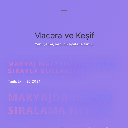
menüyü
Anasayfa
aç
Gizlilik Politikası
Macera ve Keşif
Yasal Uyarı
Yeni yerler, yeni hikayelerle tanış!
Hakkımızda
MAKYAJ MALZEMELERI HANGI
SIRAYLA KULLANILIR
Tarih: Ekim 26, 2024
MAKYAJDA DOĞRU
SIRALAMA NEDIR?