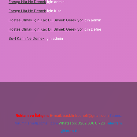
Farsça Hâr Ne Demek
için
admin
Farsça Hâr Ne Demek
için
Kısa
Hostes Olmak Için Kaç Dil Bilmek Gerekiyor
için
admin
Hostes Olmak Için Kaç Dil Bilmek Gerekiyor
için
Defne
Su-I Karin Ne Demek
için
admin
i
vd casino
ilbet casino
ilbet yeni giriş
Betexper giriş adresi
be
Reklam ve İletişim:
E-mail:
backlinkpaneli@gmail.com
Teams:
forumhizmeti@gmail.com
Whatsapp: 0262 606 0 726
Telegram:
@karabul