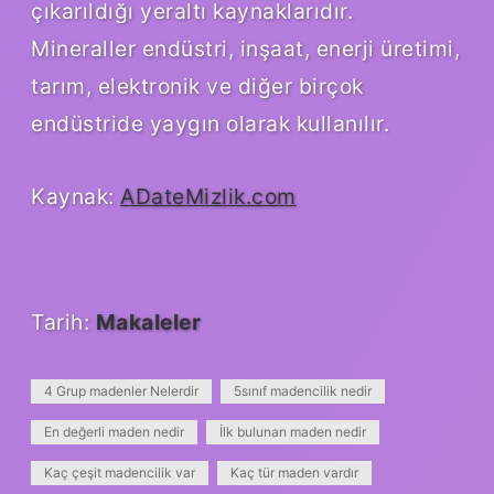
çıkarıldığı yeraltı kaynaklarıdır.
Mineraller endüstri, inşaat, enerji üretimi,
tarım, elektronik ve diğer birçok
endüstride yaygın olarak kullanılır.
Kaynak:
ADateMizlik.com
Tarih:
Makaleler
4 Grup madenler Nelerdir
5sınıf madencilik nedir
En değerli maden nedir
İlk bulunan maden nedir
Kaç çeşit madencilik var
Kaç tür maden vardır