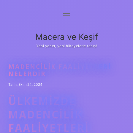
menüyü
Anasayfa
aç
Gizlilik Politikası
Macera ve Keşif
Yasal Uyarı
Yeni yerler, yeni hikayelerle tanış!
Hakkımızda
MADENCILIK FAALIYETLERI
NELERDIR
Tarih: Ekim 24, 2024
ÜLKEMIZDE
MADENCILIK
FAALIYETLERI