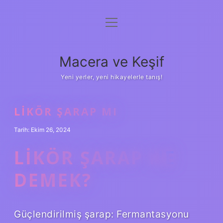
menüyü
Anasayfa
aç
Gizlilik Politikası
Macera ve Keşif
Yasal Uyarı
Yeni yerler, yeni hikayelerle tanış!
Hakkımızda
LIKÖR ŞARAP MI
Tarih: Ekim 26, 2024
LIKÖR ŞARAP NE
DEMEK?
Güçlendirilmiş şarap: Fermantasyonu