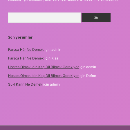
Arama
Son yorumlar
Farsça Hâr Ne Demek
için
admin
Farsça Hâr Ne Demek
için
Kısa
Hostes Olmak Için Kaç Dil Bilmek Gerekiyor
için
admin
Hostes Olmak Için Kaç Dil Bilmek Gerekiyor
için
Defne
Su-I Karin Ne Demek
için
admin
xbet