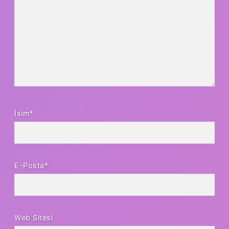
İsim*
E-Posta*
Web Sitesi