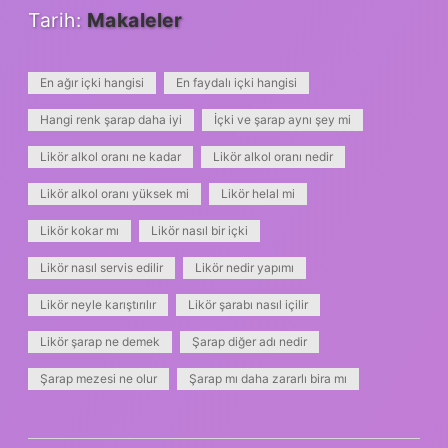
Tarih:
Makaleler
En ağır içki hangisi
En faydalı içki hangisi
Hangi renk şarap daha iyi
İçki ve şarap aynı şey mi
Likör alkol oranı ne kadar
Likör alkol oranı nedir
Likör alkol oranı yüksek mi
Likör helal mi
Likör kokar mı
Likör nasıl bir içki
Likör nasıl servis edilir
Likör nedir yapımı
Likör neyle karıştırılır
Likör şarabı nasıl içilir
Likör şarap ne demek
Şarap diğer adı nedir
Şarap mezesi ne olur
Şarap mı daha zararlı bira mı